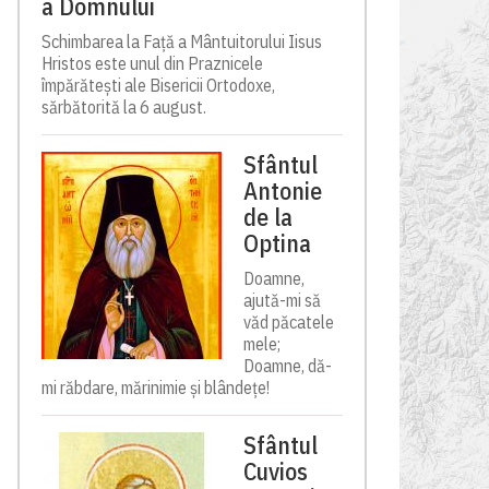
a Domnului
Schimbarea la Față a Mântuitorului Iisus
Hristos este unul din Praznicele
împărătești ale Bisericii Ortodoxe,
sărbătorită la 6 august.
Sfântul
Antonie
de la
Optina
Doamne,
ajută-mi să
văd păcatele
mele;
Doamne, dă-
mi răbdare, mărinimie şi blândeţe!
Sfântul
Cuvios