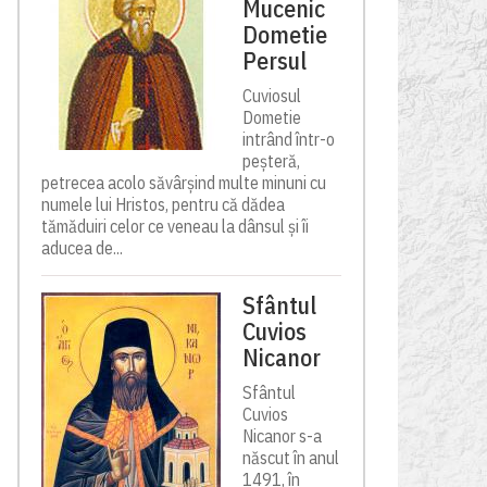
Mucenic
Dometie
Persul
Cuviosul
Dometie
intrând într-o
peșteră,
petrecea acolo săvârșind multe minuni cu
numele lui Hristos, pentru că dădea
tămăduiri celor ce veneau la dânsul și îi
aducea de...
Sfântul
Cuvios
Nicanor
Sfântul
Cuvios
Nicanor s-a
născut în anul
1491, în