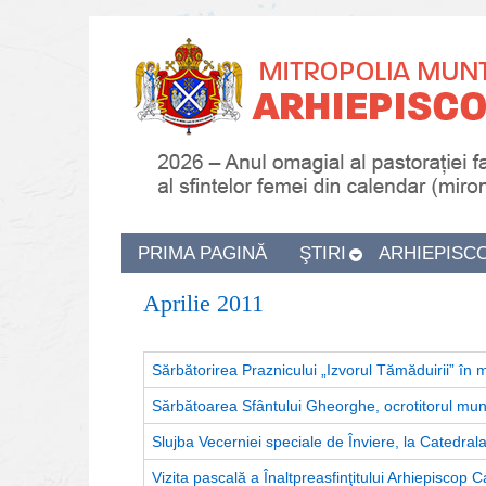
PRIMA PAGINĂ
ŞTIRI
ARHIEPISC
Aprilie 2011
Sărbătorirea Praznicului „Izvorul Tămăduirii” în m
Sărbătoarea Sfântului Gheorghe, ocrotitorul muni
Slujba Vecerniei speciale de Înviere, la Catedral
Vizita pascală a Înaltpreasfinţitului Arhiepiscop C