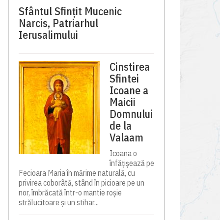
Sfântul Sfinţit Mucenic
Narcis, Patriarhul
Ierusalimului
Cinstirea
Sfintei
Icoane a
Maicii
Domnului
de la
Valaam
Icoana o
înfățișează pe
Fecioara Maria în mărime naturală, cu
privirea coborâtă, stând în picioare pe un
nor, îmbrăcată într-o mantie roșie
strălucitoare și un stihar...