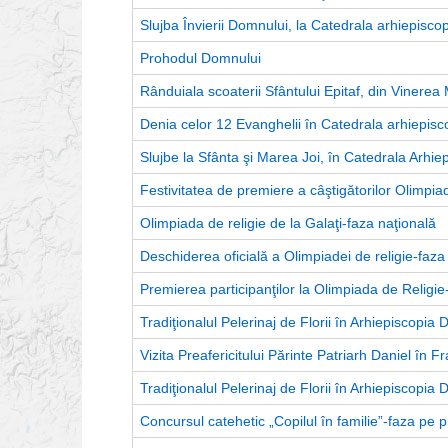
Slujba Învierii Domnului, la Catedrala arhiepiscop
Prohodul Domnului
Rânduiala scoaterii Sfântului Epitaf, din Vinerea
Denia celor 12 Evanghelii în Catedrala arhiepisc
Slujbe la Sfânta şi Marea Joi, în Catedrala Arhie
Festivitatea de premiere a câştigătorilor Olimpiad
Olimpiada de religie de la Galaţi-faza naţională
Deschiderea oficială a Olimpiadei de religie-faza
Premierea participanţilor la Olimpiada de Religi
Tradiţionalul Pelerinaj de Florii în Arhiepiscopia 
Vizita Preafericitului Părinte Patriarh Daniel în F
Tradiţionalul Pelerinaj de Florii în Arhiepiscopia 
Concursul catehetic „Copilul în familie”-faza pe p