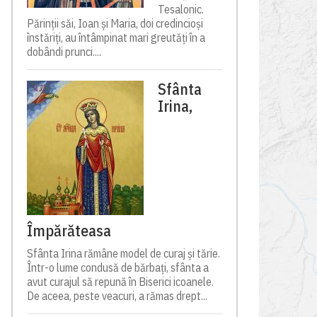
Tesalonic.
Părinții săi, Ioan și Maria, doi credincioși
înstăriți, au întâmpinat mari greutăți în a
dobândi prunci....
Sfânta
Irina,
Împărăteasa
Sfânta Irina rămâne model de curaj și tărie.
Într-o lume condusă de bărbați, sfânta a
avut curajul să repună în Biserici icoanele.
De aceea, peste veacuri, a rămas drept...