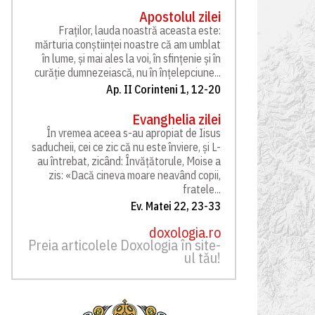
Apostolul zilei
Fraților, lauda noastră aceasta este:
mărturia conștiinței noastre că am umblat
în lume, și mai ales la voi, în sfințenie și în
curăție dumnezeiască, nu în înțelepciune...
Ap. II Corinteni 1, 12-20
Evanghelia zilei
În vremea aceea s-au apropiat de Iisus
saducheii, cei ce zic că nu este înviere, și L-
au întrebat, zicând: Învățătorule, Moise a
zis: «Dacă cineva moare neavând copii,
fratele...
Ev. Matei 22, 23-33
doxologia.ro
Preia articolele Doxologia în site-
ul tău!