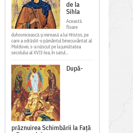
de la
Sihla
Această
floare
duhovnicească și mireasă a lui Hristos, pe
care a odrăslit-o pământul binecuvântat al
Moldovei, s-a născut pe la jumătatea
secolului al XVII-lea, în satul...
După-
prăznuirea Schimbării la Față