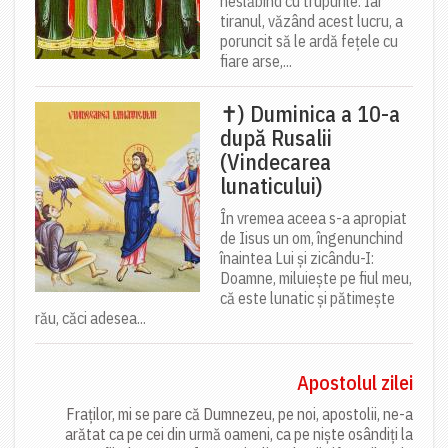
neslăbind cu trupurile. Iar
tiranul, văzând acest lucru, a
poruncit să le ardă fețele cu
fiare arse,...
✝) Duminica a 10-a
după Rusalii
(Vindecarea
lunaticului)
În vremea aceea s-a apropiat
de Iisus un om, îngenunchind
înaintea Lui și zicându-I:
Doamne, miluiește pe fiul meu,
că este lunatic și pătimește
rău, căci adesea...
Apostolul zilei
Fraților, mi se pare că Dumnezeu, pe noi, apostolii, ne-a
arătat ca pe cei din urmă oameni, ca pe niște osândiți la