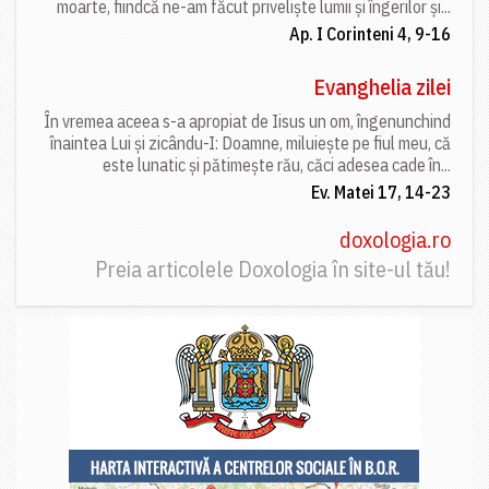
moarte, fiindcă ne-am făcut priveliște lumii și îngerilor și...
Ap. I Corinteni 4, 9-16
Evanghelia zilei
În vremea aceea s-a apropiat de Iisus un om, îngenunchind
înaintea Lui și zicându-I: Doamne, miluiește pe fiul meu, că
este lunatic și pătimește rău, căci adesea cade în...
Ev. Matei 17, 14-23
doxologia.ro
Preia articolele Doxologia în site-ul tău!