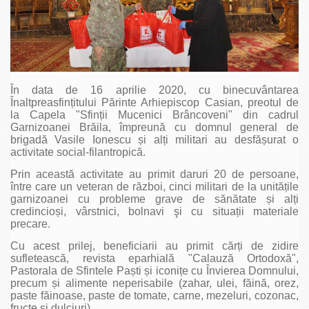
În data de 16 aprilie 2020, cu binecuvântarea
Înaltpreasfințitului Părinte Arhiepiscop Casian, preotul de
la Capela "Sfinții Mucenici Brâncoveni" din cadrul
Garnizoanei Brăila, împreună cu domnul general de
brigadă Vasile Ionescu și alți militari au desfășurat o
activitate social-filantropică.
Prin această activitate au primit daruri 20 de persoane,
între care un veteran de război, cinci militari de la unitățile
garnizoanei cu probleme grave de sănătate și alți
credincioși, vârstnici, bolnavi şi cu situații materiale
precare.
Cu acest prilej, beneficiarii au primit cărți de zidire
sufletească, revista eparhială "Calauză Ortodoxă",
Pastorala de Sfintele Paști și iconițe cu Învierea Domnului,
precum și alimente neperisabile (zahar, ulei, făină, orez,
paste făinoase, paste de tomate, carne, mezeluri, cozonac,
fructe și dulciuri).