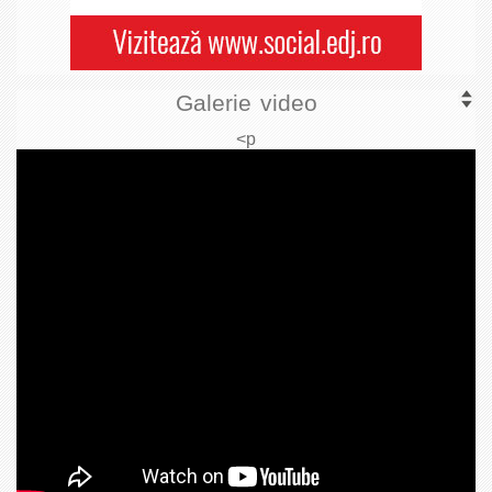
Galerie video
<p