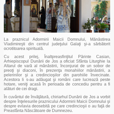
La praznicul Adormirii Maicii Domnului, Mănăstirea
Vladimireşti din centrul judeţului Galaţi şi-a sărbătorit
ocrotitoarea spirituală.
Cu acest prilej, Înaltpreasfinţitul Părinte Casian,
Arhiepiscopul Dunării de Jos a oficiat Sfânta Liturghie la
Altarul de vară al mănăstirii, înconjurat de un sobor de
preoţi şi diaconi, în prezenţa monahiilor mănăstirii, a
pelerinilor şi a credincioşilor din parohiile învecinate.
Acestora li s-au adăugat şi români care lucrează peste
hotare, veniţi acasă în perioada de concediu pentru a fi
alături de cei dragi.
În cuvântul de învăţătură, chiriarhul Dunării de Jos a vorbit
despre înţelesurile praznicului Adormirii Maicii Domnului şi
despre evlavia deosebită pe care credincioşii o au faţă de
Preasfânta Născătoare de Dumnezeu.