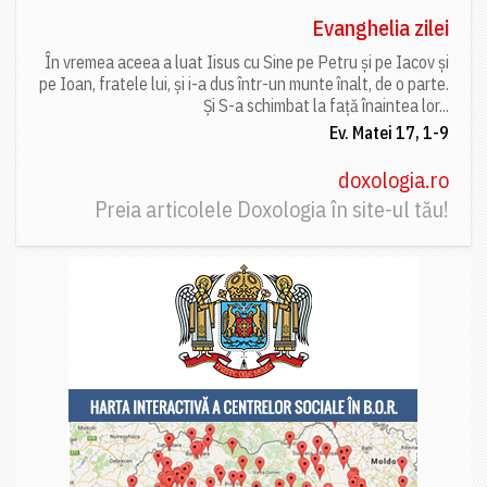
Evanghelia zilei
În vremea aceea a luat Iisus cu Sine pe Petru și pe Iacov și
pe Ioan, fratele lui, și i-a dus într-un munte înalt, de o parte.
Și S-a schimbat la față înaintea lor...
Ev. Matei 17, 1-9
doxologia.ro
Preia articolele Doxologia în site-ul tău!