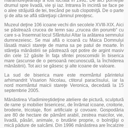
maramureşeanăşi a fost lucrată în 1992. De aici porneşte
drumul spre livadă, vie şi iaz. Intrarea în incintă se face pe
o alee străjuită de tei, trecând pe sub clopotniţă. De o parte
şi de alta se află stăreţiaşi căminul preoţesc.
Muzeul deţine 106 icoane vechi din secolele XVIII-XIX. Aici
se păstrează crucea de lemn sau „crucea din porumb“ cu
care s-a însemnat locul Sfântului Altar la arătarea semnului
dumnezeiesc. Se mai află o icoană cu Maica Domnului
lăsată maicii stareţe de mama sa pe patul de moarte. În
stăreţia mănăstirii se păstrează opt potire de argint masiv
din cele 12 găsite în faţa sfintei proscomidii în biserica
mare (ascunse de o persoană necunoscută, la închiderea
mănăstirii). Tot aici se găsesc şi alte icoane de valoare.
La sud de biserica mare este mormântul părintelui
arhimandrit Visarion Nicolau, ctitorul paraclisului, iar la
nord mormântul maicii stareţe Veronica, decedată la 15
septembrie 2005.
Mănăstirea Vladimireştideţine ateliere de pictură, sculptură
de rame şi mobilier bisericesc, de înrămat icoane, croitorie,
broderie, tricotaje, flori artificiale şi covoare. Gospodăria
are 80 de hectare de pământ arabil, zestrea maicilor, vie,
livadă, păsări, animale, o brutărie proprie, o bolniţăşi o
mică pădure de salcâmi. Din 1996 mănăstirea are încalzire