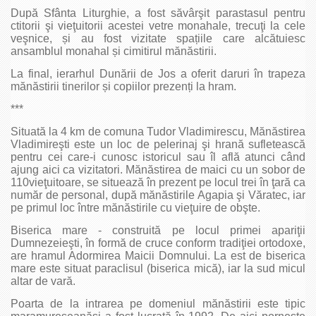
După Sfânta Liturghie, a fost săvârşit parastasul pentru
ctitorii şi vieţuitorii acestei vetre monahale, trecuţi la cele
veşnice, și au fost vizitate spațiile care alcătuiesc
ansamblul monahal și cimitirul mănăstirii.
La final, ierarhul Dunării de Jos a oferit daruri în trapeza
mănăstirii tinerilor și copiilor prezenți la hram.
***
Situată la 4 km de comuna Tudor Vladimirescu, Mănăstirea
Vladimireşti este un loc de pelerinaj şi hrană sufletească
pentru cei care-i cunosc istoricul sau îl află atunci când
ajung aici ca vizitatori. Mănăstirea de maici cu un sobor de
110vieţuitoare, se situează în prezent pe locul trei în ţară ca
număr de personal, după mănăstirile Agapia şi Văratec, iar
pe primul loc între mănăstirile cu vieţuire de obşte.
Biserica mare - construită pe locul primei apariţii
Dumnezeieşti, în formă de cruce conform tradiţiei ortodoxe,
are hramul Adormirea Maicii Domnului. La est de biserica
mare este situat paraclisul (biserica mică), iar la sud micul
altar de vară.
Poarta de la intrarea pe domeniul mănăstirii este tipic