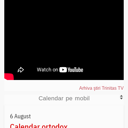
Arhiva ştiri Trinitas TV
Calendar pe mobil
6 August
Calendar ortodox