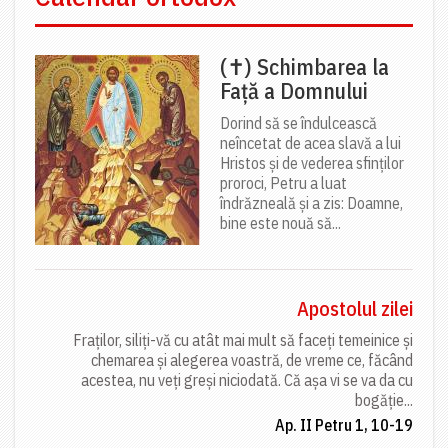
(✝) Schimbarea la
Față a Domnului
Dorind să se îndulcească
neîncetat de acea slavă a lui
Hristos și de vederea sfinților
proroci, Petru a luat
îndrăzneală și a zis: Doamne,
bine este nouă să...
Apostolul zilei
Fraților, siliți-vă cu atât mai mult să faceți temeinice și
chemarea și alegerea voastră, de vreme ce, făcând
acestea, nu veți greși niciodată. Că așa vi se va da cu
bogăție...
Ap. II Petru 1, 10-19