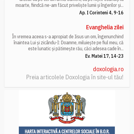
moarte, fiindcă ne-am făcut priveliște lumii și îngerilor și...
Ap. I Corinteni 4, 9-16
Evanghelia zilei
În vremea aceea s-a apropiat de Iisus un om, îngenunchind
înaintea Lui și zicându-I: Doamne, miluiește pe fiul meu, că
este lunatic și pătimește rău, căci adesea cade în...
Ev. Matei 17, 14-23
doxologia.ro
Preia articolele Doxologia în site-ul tău!