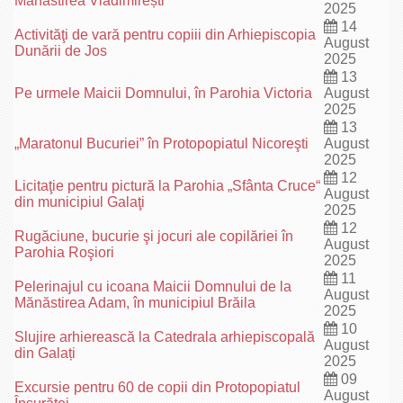
Mănăstirea Vladimirești
2025
14
Activităţi de vară pentru copiii din Arhiepiscopia
August
Dunării de Jos
2025
13
Pe urmele Maicii Domnului, în Parohia Victoria
August
2025
13
„Maratonul Bucuriei” în Protopopiatul Nicoreşti
August
2025
12
Licitaţie pentru pictură la Parohia „Sfânta Cruce“
August
din municipiul Galaţi
2025
12
Rugăciune, bucurie şi jocuri ale copilăriei în
August
Parohia Roşiori
2025
11
Pelerinajul cu icoana Maicii Domnului de la
August
Mănăstirea Adam, în municipiul Brăila
2025
10
Slujire arhierească la Catedrala arhiepiscopală
August
din Galați
2025
09
Excursie pentru 60 de copii din Protopopiatul
August