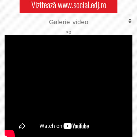
Galerie video
<p