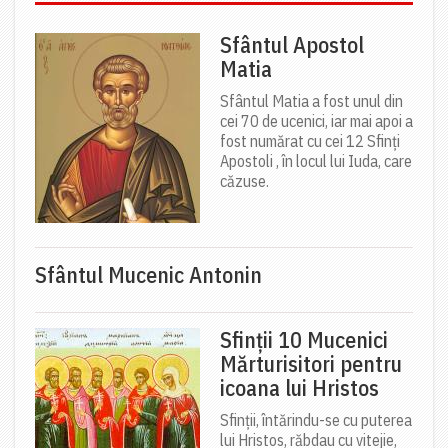
Sfântul Apostol
Matia
Sfântul Matia a fost unul din
cei 70 de ucenici, iar mai apoi a
fost numărat cu cei 12 Sfinți
Apostoli , în locul lui Iuda, care
căzuse.
Sfântul Mucenic Antonin
Sfinții 10 Mucenici
Mărturisitori pentru
icoana lui Hristos
Sfinții, întărindu-se cu puterea
lui Hristos, răbdau cu vitejie,