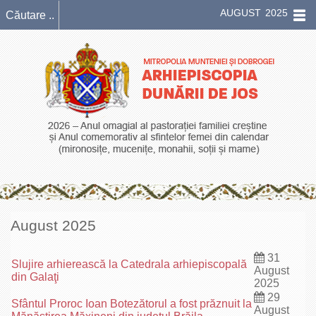
AUGUST 2025
August 2025
31
Slujire arhierească la Catedrala arhiepiscopală
August
din Galaţi
2025
29
Sfântul Proroc Ioan Botezătorul a fost prăznuit la
August