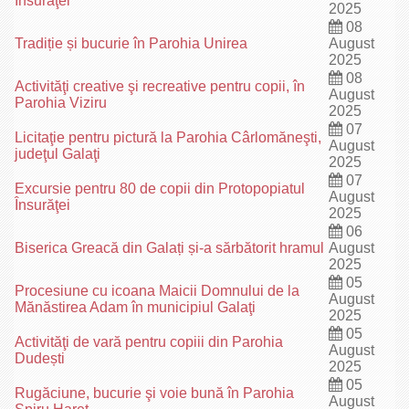
Însurăţei
2025
08
Tradiție și bucurie în Parohia Unirea
August
2025
08
Activităţi creative şi recreative pentru copii, în
August
Parohia Viziru
2025
07
Licitaţie pentru pictură la Parohia Cârlomăneşti,
August
judeţul Galaţi
2025
07
Excursie pentru 80 de copii din Protopopiatul
August
Însurăţei
2025
06
Biserica Greacă din Galați și-a sărbătorit hramul
August
2025
05
Procesiune cu icoana Maicii Domnului de la
August
Mănăstirea Adam în municipiul Galaţi
2025
05
Activităţi de vară pentru copiii din Parohia
August
Dudești
2025
05
Rugăciune, bucurie şi voie bună în Parohia
August