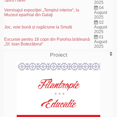
Spiru Haret
2025
04
Vernisajul expoziţiei „Templul interior“, la
August
Muzeul eparhial din Galaţi
2025
02
Joc, voie bună și rugăciune la Smulți
August
2025
01
Excursie pentru 18 copii din Parohia brăileană
August
„Sf. Ioan Botezătorul“
2025
Proiect