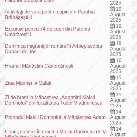
Parohia Slobozia Corni
2025
19
Activităţi de vară pentru copiii din Parohia
August
Brăhășești II
2025
19
Excursie pentru 74 de copii din Parohia
August
Umbrăreşti I
2025
18
Duminica migranţilor români în Arhiepiscopia
August
Dunării de Jos
2025
16
Hramul Mănăstirii Cârlomăneşti
August
2025
15
Ziua Marinei la Galați
August
2025
15
Zi de hram la Mănăstirea „Adormirii Maicii
August
Domnului” din localitatea Tudor Vladimirescu
2025
14
Prohodul Maicii Domnului la Mănăstirea Adam
August
2025
14
Copiii, casnici în grădina Maicii Domnului de la
August