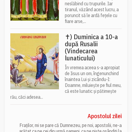
neslăbind cu trupurile. Iar
tiranul, văzând acest lucru, a
poruncit să le ardă fețele cu
fiare arse,...
✝) Duminica a 10-a
după Rusalii
(Vindecarea
lunaticului)
În vremea aceea s-a apropiat
de Iisus un om, îngenunchind
înaintea Lui și zicându-I:
Doamne, miluiește pe fiul meu,
că este lunatic și pătimește
rău, căci adesea...
Apostolul zilei
Fraților, mi se pare că Dumnezeu, pe noi, apostolii, ne-a
arătat ca pe cei din urmă oameni, ca pe niște osândiți la