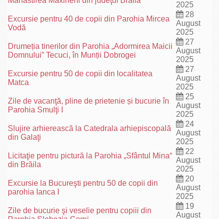
Mănăstirea Măxineni din judeţul Brăila
2025
28
Excursie pentru 40 de copii din Parohia Mircea
August
Vodă
2025
27
Drumeția tinerilor din Parohia „Adormirea Maicii
August
Domnului” Tecuci, în Munții Dobrogei
2025
27
Excursie pentru 50 de copii din localitatea
August
Matca
2025
25
Zile de vacanţă, pline de prietenie și bucurie în
August
Parohia Smulţi I
2025
24
Slujire arhierească la Catedrala arhiepiscopală
August
din Galaţi
2025
22
Licitaţie pentru pictură la Parohia „Sfântul Mina“
August
din Brăila
2025
20
Excursie la Bucureşti pentru 50 de copii din
August
parohia Ianca I
2025
19
Zile de bucurie şi veselie pentru copiii din
August