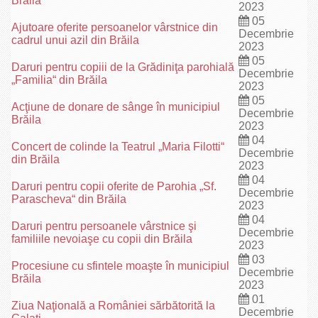
Brăila
2023
05
Ajutoare oferite persoanelor vârstnice din
Decembrie
cadrul unui azil din Brăila
2023
05
Daruri pentru copiii de la Grădiniţa parohială
Decembrie
„Familia“ din Brăila
2023
05
Acţiune de donare de sânge în municipiul
Decembrie
Brăila
2023
04
Concert de colinde la Teatrul „Maria Filotti“
Decembrie
din Brăila
2023
04
Daruri pentru copii oferite de Parohia „Sf.
Decembrie
Parascheva“ din Brăila
2023
04
Daruri pentru persoanele vârstnice şi
Decembrie
familiile nevoiaşe cu copii din Brăila
2023
03
Procesiune cu sfintele moaşte în municipiul
Decembrie
Brăila
2023
01
Ziua Naţională a României sărbătorită la
Decembrie