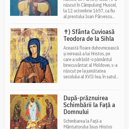
născut în Câmpulung Muscel,
la 12 octombrie 1657, ca fiu
al preotului Ioan Pârvescu...
✝) Sfânta Cuvioasă
Teodora de la Sihla
Această floare duhovnicească
și mireasă a lui Hristos, pe
care a odrăslit-o pământul
binecuvântat al Moldovei, s-a
născut pe la jumătatea
secolului al XVII-lea, în satul...
După-prăznuirea
Schimbării la Față a
Domnului
Schimbarea la Față a
Mântuitorului Iisus Hristos