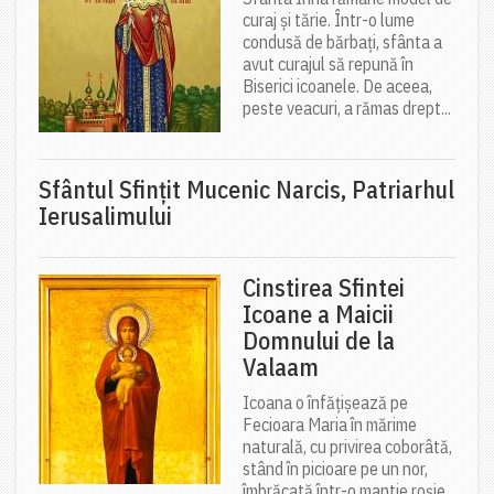
curaj și tărie. Într-o lume
condusă de bărbați, sfânta a
avut curajul să repună în
Biserici icoanele. De aceea,
peste veacuri, a rămas drept...
Sfântul Sfinţit Mucenic Narcis, Patriarhul
Ierusalimului
Cinstirea Sfintei
Icoane a Maicii
Domnului de la
Valaam
Icoana o înfățișează pe
Fecioara Maria în mărime
naturală, cu privirea coborâtă,
stând în picioare pe un nor,
îmbrăcată într-o mantie roșie