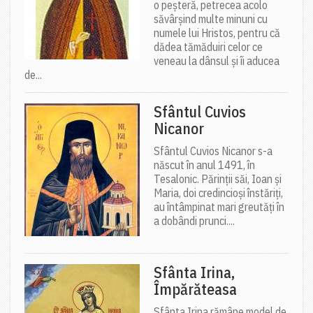
o peșteră, petrecea acolo
săvârșind multe minuni cu
numele lui Hristos, pentru că
dădea tămăduiri celor ce
veneau la dânsul și îi aducea
de...
Sfântul Cuvios
Nicanor
Sfântul Cuvios Nicanor s-a
născut în anul 1491, în
Tesalonic. Părinții săi, Ioan și
Maria, doi credincioși înstăriți,
au întâmpinat mari greutăți în
a dobândi prunci....
Sfânta Irina,
Împărăteasa
Sfânta Irina rămâne model de