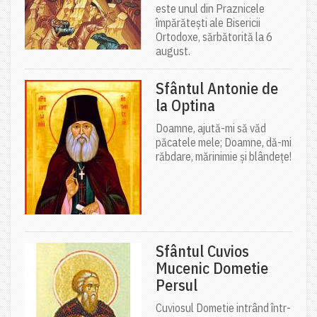
este unul din Praznicele
împărătești ale Bisericii
Ortodoxe, sărbătorită la 6
august.
Sfântul Antonie de
la Optina
Doamne, ajută-mi să văd
păcatele mele; Doamne, dă-mi
răbdare, mărinimie şi blândeţe!
Sfântul Cuvios
Mucenic Dometie
Persul
Cuviosul Dometie intrând într-