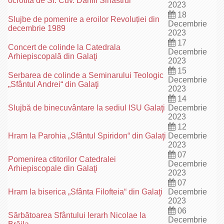
ocrotită de Sf. Cuv. Daniil Sihastrul
2023
18
Slujbe de pomenire a eroilor Revoluției din
Decembrie
decembrie 1989
2023
17
Concert de colinde la Catedrala
Decembrie
Arhiepiscopală din Galaţi
2023
15
Serbarea de colinde a Seminarului Teologic
Decembrie
„Sfântul Andrei“ din Galaţi
2023
14
Slujbă de binecuvântare la sediul ISU Galaţi
Decembrie
2023
12
Hram la Parohia „Sfântul Spiridon“ din Galaţi
Decembrie
2023
07
Pomenirea ctitorilor Catedralei
Decembrie
Arhiepiscopale din Galaţi
2023
07
Hram la biserica „Sfânta Filofteia“ din Galaţi
Decembrie
2023
06
Sărbătoarea Sfântului Ierarh Nicolae la
Decembrie