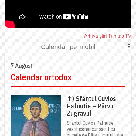
Arhiva ştiri Trinitas TV
Calendar pe mobil
7 August
Calendar ortodox
✝) Sfântul Cuvios
Pafnutie – Pârvu
Zugravul
Sfântul Cuvios Pafnutie,
vestit iconar cunoscut cu
numele de Pârvu „Mutul”, s-a