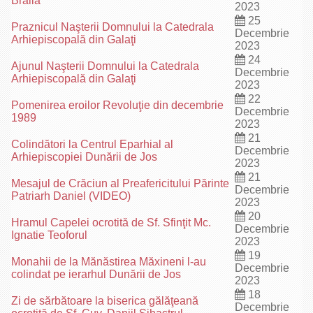
Brăila
2023
25
Praznicul Naşterii Domnului la Catedrala
Decembrie
Arhiepiscopală din Galaţi
2023
24
Ajunul Naşterii Domnului la Catedrala
Decembrie
Arhiepiscopală din Galaţi
2023
22
Pomenirea eroilor Revoluţie din decembrie
Decembrie
1989
2023
21
Colindători la Centrul Eparhial al
Decembrie
Arhiepiscopiei Dunării de Jos
2023
21
Mesajul de Crăciun al Preafericitului Părinte
Decembrie
Patriarh Daniel (VIDEO)
2023
20
Hramul Capelei ocrotită de Sf. Sfinţit Mc.
Decembrie
Ignatie Teoforul
2023
19
Monahii de la Mănăstirea Măxineni l-au
Decembrie
colindat pe ierarhul Dunării de Jos
2023
18
Zi de sărbătoare la biserica gălăţeană
Decembrie