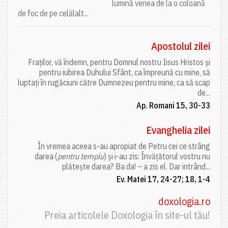
lumină venea de la o coloană
de foc de pe celălalt...
Apostolul zilei
Fraților, vă îndemn, pentru Domnul nostru Iisus Hristos și
pentru iubirea Duhului Sfânt, ca împreună cu mine, să
luptați în rugăciuni către Dumnezeu pentru mine, ca să scap
de...
Ap. Romani 15, 30-33
Evanghelia zilei
În vremea aceea s-au apropiat de Petru cei ce strâng
darea (
pentru templu
) și i-au zis: Învățătorul vostru nu
plătește darea? Ba da! – a zis el. Dar intrând...
Ev. Matei 17, 24-27; 18, 1-4
doxologia.ro
Preia articolele Doxologia în site-ul tău!