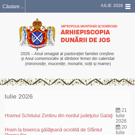
IULIE 2026
Iulie 2026
21
Hramul Schitului Zimbru din nordul judeţului Galaţi
Iulie
2026
20
Hram la biserica gălăţeană ocrotită de Sfântul
Iulie