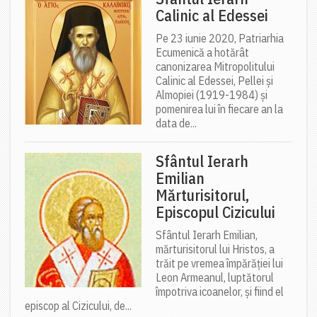
Calinic al Edessei
Pe 23 iunie 2020, Patriarhia
Ecumenică a hotărât
canonizarea Mitropolitului
Calinic al Edessei, Pellei și
Almopiei (1919-1984) și
pomenirea lui în fiecare an la
data de...
Sfântul Ierarh
Emilian
Mărturisitorul,
Episcopul Cizicului
Sfântul Ierarh Emilian,
mărturisitorul lui Hristos, a
trăit pe vremea împărăției lui
Leon Armeanul, luptătorul
împotriva icoanelor, și fiind el
episcop al Cizicului, de...