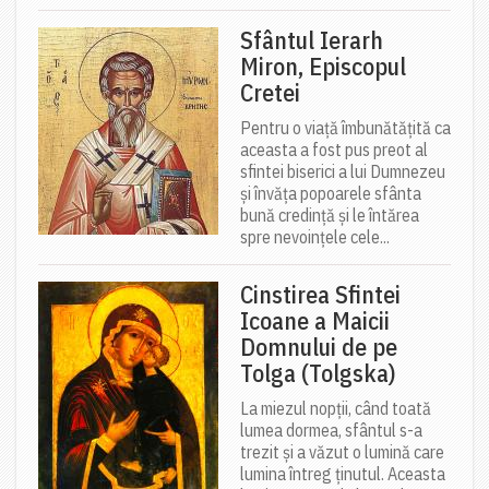
Sfântul Ierarh
Miron, Episcopul
Cretei
Pentru o viață îmbunătățită ca
aceasta a fost pus preot al
sfintei biserici a lui Dumnezeu
și învăța popoarele sfânta
bună credință și le întărea
spre nevoințele cele...
Cinstirea Sfintei
Icoane a Maicii
Domnului de pe
Tolga (Tolgska)
La miezul nopții, când toată
lumea dormea, sfântul s-a
trezit și a văzut o lumină care
lumina întreg ținutul. Aceasta