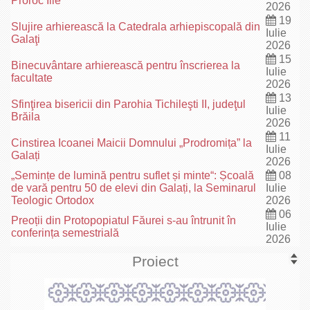
Proroc Ilie
2026
19
Slujire arhierească la Catedrala arhiepiscopală din
Iulie
Galaţi
2026
15
Binecuvântare arhierească pentru înscrierea la
Iulie
facultate
2026
13
Sfinţirea bisericii din Parohia Tichileşti II, judeţul
Iulie
Brăila
2026
11
Cinstirea Icoanei Maicii Domnului „Prodromița” la
Iulie
Galați
2026
„Semințe de lumină pentru suflet și minte“: Școală
08
de vară pentru 50 de elevi din Galați, la Seminarul
Iulie
Teologic Ortodox
2026
06
Preoții din Protopopiatul Făurei s-au întrunit în
Iulie
conferința semestrială
2026
Proiect