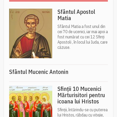
Sfântul Apostol
Matia
Sfântul Matia a fost unul din
cei 70 de ucenici, iar mai apoi a
fost numărat cu cei 12 Sfinți
Apostoli , în locul lui Iuda, care
căzuse.
Sfântul Mucenic Antonin
Sfinții 10 Mucenici
Mărturisitori pentru
icoana lui Hristos
Sfinții, întărindu-se cu puterea
lui Hristos, răbdau cu vitejie,