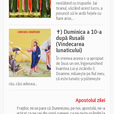
neslăbind cu trupurile. Iar
tiranul, văzând acest lucru, a
poruncit să le ardă fețele cu
fiare arse,...
✝) Duminica a 10-a
după Rusalii
(Vindecarea
lunaticului)
În vremea aceea s-a apropiat
de Iisus un om, îngenunchind
înaintea Lui și zicându-I:
Doamne, miluiește pe fiul meu,
că este lunatic și pătimește
rău, căci adesea...
Apostolul zilei
Fraților, mi se pare că Dumnezeu, pe noi, apostolii, ne-a
arătat ca pe cei din urmă oameni, ca pe niște osândiți la