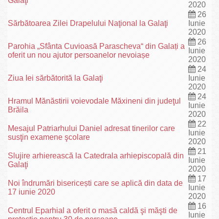
Galaţi
2020
26
Sărbătoarea Zilei Drapelului Naţional la Galaţi
Iunie
2020
26
Parohia „Sfânta Cuvioasă Parascheva“ din Galați a
Iunie
oferit un nou ajutor persoanelor nevoiașe
2020
24
Ziua Iei sărbătorită la Galaţi
Iunie
2020
24
Hramul Mănăstirii voievodale Măxineni din judeţul
Iunie
Brăila
2020
22
Mesajul Patriarhului Daniel adresat tinerilor care
Iunie
susţin examene şcolare
2020
21
Slujire arhierească la Catedrala arhiepiscopală din
Iunie
Galaţi
2020
17
Noi îndrumări bisericești care se aplică din data de
Iunie
17 iunie 2020
2020
16
Centrul Eparhial a oferit o masă caldă şi măşti de
Iunie