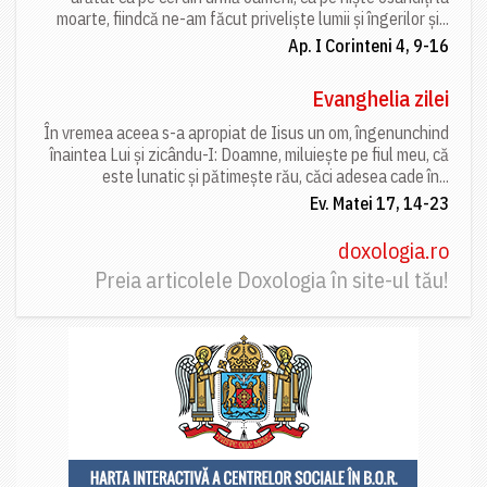
moarte, fiindcă ne-am făcut priveliște lumii și îngerilor și...
Ap. I Corinteni 4, 9-16
Evanghelia zilei
În vremea aceea s-a apropiat de Iisus un om, îngenunchind
înaintea Lui și zicându-I: Doamne, miluiește pe fiul meu, că
este lunatic și pătimește rău, căci adesea cade în...
Ev. Matei 17, 14-23
doxologia.ro
Preia articolele Doxologia în site-ul tău!