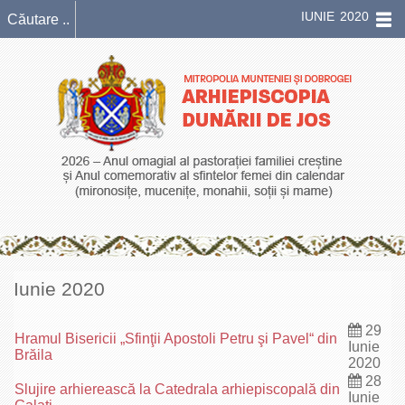
IUNIE 2020
Iunie 2020
29
Hramul Bisericii „Sfinţii Apostoli Petru şi Pavel“ din
Iunie
Brăila
2020
28
Slujire arhierească la Catedrala arhiepiscopală din
Iunie