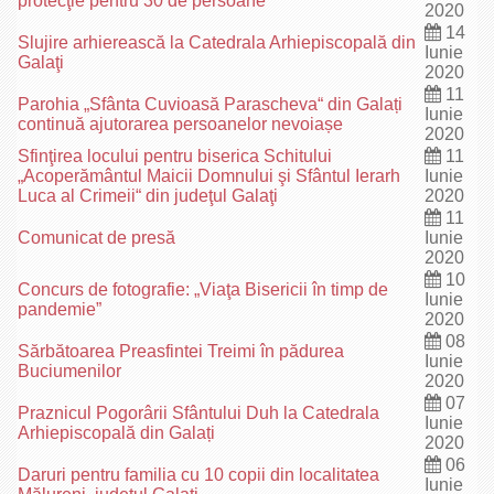
protecţie pentru 30 de persoane
2020
14
Slujire arhierească la Catedrala Arhiepiscopală din
Iunie
Galaţi
2020
11
Parohia „Sfânta Cuvioasă Parascheva“ din Galați
Iunie
continuă ajutorarea persoanelor nevoiașe
2020
Sfinţirea locului pentru biserica Schitului
11
„Acoperământul Maicii Domnului şi Sfântul Ierarh
Iunie
Luca al Crimeii“ din judeţul Galaţi
2020
11
Comunicat de presă
Iunie
2020
10
Concurs de fotografie: „Viaţa Bisericii în timp de
Iunie
pandemie”
2020
08
Sărbătoarea Preasfintei Treimi în pădurea
Iunie
Buciumenilor
2020
07
Praznicul Pogorârii Sfântului Duh la Catedrala
Iunie
Arhiepiscopală din Galați
2020
06
Daruri pentru familia cu 10 copii din localitatea
Iunie