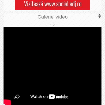
Galerie video
<p