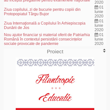
au început pregătirile pentru examenele naţionale
2020
01
Ziua copilului, zi de bucurie pentru copiii din
Iunie
Protopopiatul Târgu Bujor
2020
01
Ziua Internaţională a Copilului în Arhiepiscopia
Iunie
Dunării de Jos
2020
Nou ajutor financiar și material oferit de Patriarhia
01
Română în contextul persistării consecințelor
Iunie
sociale provocate de pandemie
2020
Proiect