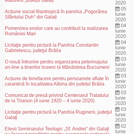
Mălureni, județul Galați
2020
05
Acțiune social-filantropică în parohia „Pogorârea
Iunie
Sfântului Duh“ din Galați
2020
04
Pomenirea eroilor care au contribuit la realizarea
Iunie
României Mari
2020
04
Licitaţie pentru pictură la Parohia Constantin
Iunie
Gabrielescu, judeţul Brăila
2020
03
O nouă întrunire pentru organizarea pelerinajului
Iunie
on-line a tinerilor liceeni la Mănăstirea Buciumeni
2020
03
Acțiune de binefacere pentru persoanele aflate în
Iunie
carantină în localitatea Albina din județul Brăila
2020
03
Comunicat de presă privind Centenarul Tratatului
Iunie
de la Trianon (4 iunie 1920 – 4 iunie 2020)
2020
03
Licitaţie pentru pictură la Parohia Rugineni, judeţul
Iunie
Galaţi
2020
02
Elevii Seminarului Teologic „Sf. Andrei“ din Galaţi
Iunie