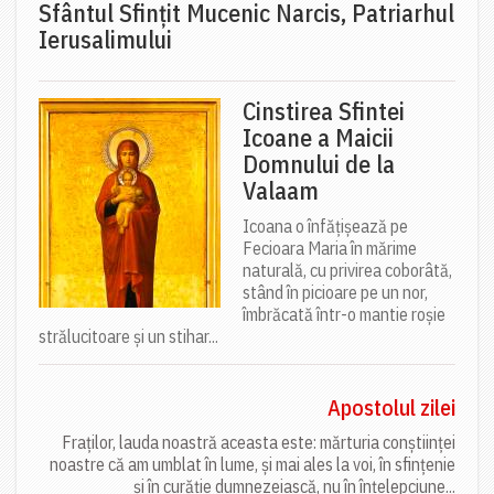
Sfântul Sfinţit Mucenic Narcis, Patriarhul
Ierusalimului
Cinstirea Sfintei
Icoane a Maicii
Domnului de la
Valaam
Icoana o înfățișează pe
Fecioara Maria în mărime
naturală, cu privirea coborâtă,
stând în picioare pe un nor,
îmbrăcată într-o mantie roșie
strălucitoare și un stihar...
Apostolul zilei
Fraților, lauda noastră aceasta este: mărturia conștiinței
noastre că am umblat în lume, și mai ales la voi, în sfințenie
și în curăție dumnezeiască, nu în înțelepciune...