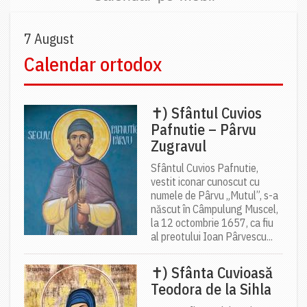
7 August
Calendar ortodox
✝) Sfântul Cuvios
Pafnutie – Pârvu
Zugravul
Sfântul Cuvios Pafnutie,
vestit iconar cunoscut cu
numele de Pârvu „Mutul”, s-a
născut în Câmpulung Muscel,
la 12 octombrie 1657, ca fiu
al preotului Ioan Pârvescu...
✝) Sfânta Cuvioasă
Teodora de la Sihla