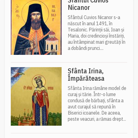
Nicanor
Sfântul Cuvios Nicanor s-a
născut în anul 1491, în
Tesalonic. Părinții săi, Ioan și
Maria, doi credincioși înstăriți,
au întâmpinat mari greutăți în
a dobândi prunci....
Sfânta Irina,
Împărăteasa
Sfânta Irina rămâne model de
curaj și tărie. Într-o lume
condusă de bărbați, sfânta a
avut curajul să repună în
Biserici icoanele. De aceea,
peste veacuri, a rămas drept...