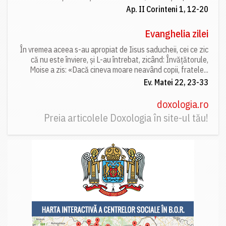
Ap. II Corinteni 1, 12-20
Evanghelia zilei
În vremea aceea s-au apropiat de Iisus saducheii, cei ce zic
că nu este înviere, și L-au întrebat, zicând: Învățătorule,
Moise a zis: «Dacă cineva moare neavând copii, fratele...
Ev. Matei 22, 23-33
doxologia.ro
Preia articolele Doxologia în site-ul tău!