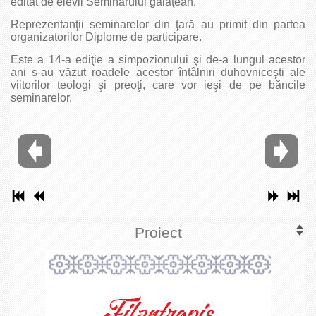
editat de elevii Seminarului gălăţean.
Reprezentanţii seminarelor din ţară au primit din partea
organizatorilor Diplome de participare.
Este a 14-a ediţie a simpozionului şi de-a lungul acestor
ani s-au văzut roadele acestor întâlniri duhovniceşti ale
viitorilor teologi şi preoţi, care vor ieşi de pe băncile
seminarelor.
Proiect