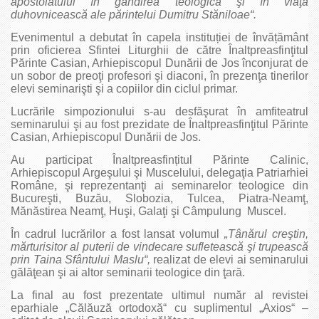
apostolatului în gândirea teologică şi în viaţa
duhovnicească ale părintelui Dumitru Stăniloae“.
Evenimentul a debutat în capela instituției de învățământ
prin oficierea Sfintei Liturghii de către Înaltpreasfinţitul
Părinte Casian, Arhiepiscopul Dunării de Jos înconjurat de
un sobor de preoţi profesori şi diaconi, în prezenţa tinerilor
elevi seminarişti şi a copiilor din ciclul primar.
Lucrările simpozionului s-au desfăşurat în amfiteatrul
seminarului şi au fost prezidate de Înaltpreasfinţitul Părinte
Casian, Arhiepiscopul Dunării de Jos.
Au participat Înaltpreasfințitul Părinte Calinic,
Arhiepiscopul Argeşului şi Muscelului, delegaţia Patriarhiei
Române, şi reprezentanţi ai seminarelor teologice din
Bucureşti, Buzău, Slobozia, Tulcea, Piatra-Neamţ,
Mănăstirea Neamţ, Huşi, Galaţi şi Câmpulung Muscel.
În cadrul lucrărilor a fost lansat volumul
„Tânărul creştin,
mărturisitor al puterii de vindecare sufletească şi trupească
prin Taina Sfântului Maslu“,
realizat de elevi ai seminarului
gălăţean şi ai altor seminarii teologice din ţară.
La final au fost prezentate ultimul număr al revistei
eparhiale „Călăuză ortodoxă“ cu suplimentul „Axios“ –