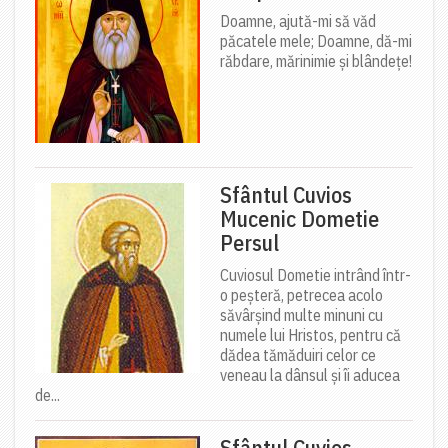
Doamne, ajută-mi să văd
păcatele mele; Doamne, dă-mi
răbdare, mărinimie şi blândeţe!
Sfântul Cuvios
Mucenic Dometie
Persul
Cuviosul Dometie intrând într-
o peșteră, petrecea acolo
săvârșind multe minuni cu
numele lui Hristos, pentru că
dădea tămăduiri celor ce
veneau la dânsul și îi aducea
de...
Sfântul Cuvios