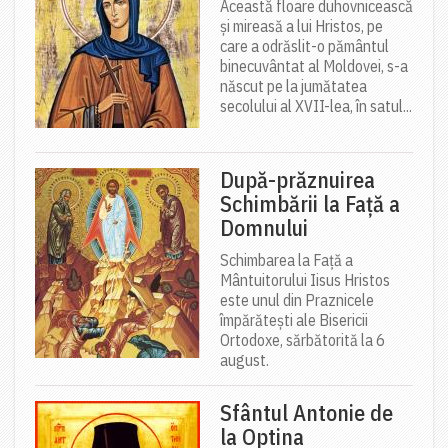
Această floare duhovnicească
și mireasă a lui Hristos, pe
care a odrăslit-o pământul
binecuvântat al Moldovei, s-a
născut pe la jumătatea
secolului al XVII-lea, în satul...
După-prăznuirea
Schimbării la Față a
Domnului
Schimbarea la Față a
Mântuitorului Iisus Hristos
este unul din Praznicele
împărătești ale Bisericii
Ortodoxe, sărbătorită la 6
august.
Sfântul Antonie de
la Optina