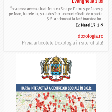
Evanghelia zilei
În vremea aceea a luat Iisus cu Sine pe Petru și pe Iacov și
pe Ioan, fratele lui, și i-a dus într-un munte înalt, de o parte.
Și S-a schimbat la față înaintea lor...
Ev. Matei 17, 1-9
doxologia.ro
Preia articolele Doxologia în site-ul tău!