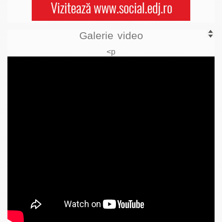
Galerie video
<p