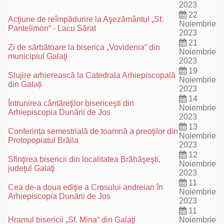
2023
22
Acţiune de reîmpădurire la Aşezământul „Sf.
Noiembrie
Pantelimon“ - Lacu Sărat
2023
21
Zi de sărbătoare la biserica „Vovidenia“ din
Noiembrie
municipiul Galaţi
2023
19
Slujire arhierească la Catedrala Arhiepiscopală
Noiembrie
din Galați
2023
14
Întrunirea cântăreţilor bisericeşti din
Noiembrie
Arhiepiscopia Dunării de Jos
2023
13
Conferința semestrială de toamnă a preoţilor din
Noiembrie
Protopopiatul Brăila
2023
12
Sfinţirea bisericii din localitatea Brăhăşeşti,
Noiembrie
judeţul Galaţi
2023
11
Cea de-a doua ediţie a Crosului andreian în
Noiembrie
Arhiepiscopia Dunării de Jos
2023
11
Hramul bisericii „Sf. Mina“ din Galaţi
Noiembrie