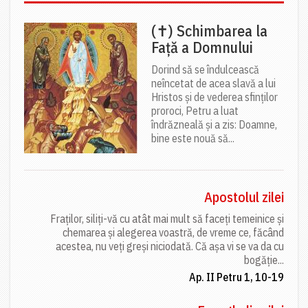
(✝) Schimbarea la
Față a Domnului
Dorind să se îndulcească
neîncetat de acea slavă a lui
Hristos și de vederea sfinților
proroci, Petru a luat
îndrăzneală și a zis: Doamne,
bine este nouă să...
Apostolul zilei
Fraților, siliți-vă cu atât mai mult să faceți temeinice și
chemarea și alegerea voastră, de vreme ce, făcând
acestea, nu veți greși niciodată. Că așa vi se va da cu
bogăție...
Ap. II Petru 1, 10-19