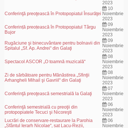
2023
10
Conferinţă preoţească în Protopopiatul Însurăţei
Noiembrie
2023
09
Conferință preoțească în Protopopiatul Târgu
Noiembrie
Bujor
2023
09
Rugăciune şi binecuvântare pentru bolnavii din
Noiembrie
Spitalul „Sf. Ap. Andrei“ din Galaţi
2023
08
Spectacol ASCOR „O toamnă muzicală“
Noiembrie
2023
08
Zi de sărbătoare pentru Mănăstirea „Sfinţii
Noiembrie
Arhangheli Mihail şi Gavriil“ din Galaţi
2023
07
Conferinţă preoţească semestrială la Galaţi
Noiembrie
2023
06
Conferinţă semestrială cu preoţii din
Noiembrie
protopopiatele Tecuci şi Nicoreşti
2023
Lucrări de conservare-restaurare la Parohia
06
„Sfântul Ierarh Nicolae“, sat Lacu-Rezii,
Noiembrie