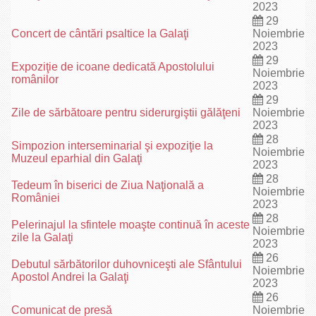
2023
29
Concert de cântări psaltice la Galaţi
Noiembrie
2023
29
Expoziţie de icoane dedicată Apostolului
Noiembrie
românilor
2023
29
Zile de sărbătoare pentru siderurgiştii gălăţeni
Noiembrie
2023
28
Simpozion interseminarial şi expoziţie la
Noiembrie
Muzeul eparhial din Galaţi
2023
28
Tedeum în biserici de Ziua Naţională a
Noiembrie
României
2023
28
Pelerinajul la sfintele moaşte continuă în aceste
Noiembrie
zile la Galaţi
2023
26
Debutul sărbătorilor duhovniceşti ale Sfântului
Noiembrie
Apostol Andrei la Galaţi
2023
26
Comunicat de presă
Noiembrie