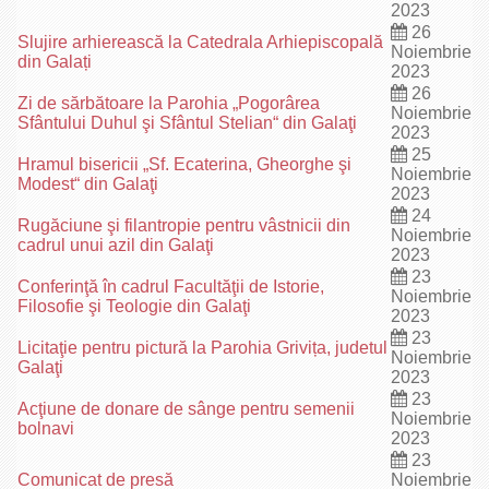
2023
26
Slujire arhierească la Catedrala Arhiepiscopală
Noiembrie
din Galați
2023
26
Zi de sărbătoare la Parohia „Pogorârea
Noiembrie
Sfântului Duhul şi Sfântul Stelian“ din Galaţi
2023
25
Hramul bisericii „Sf. Ecaterina, Gheorghe şi
Noiembrie
Modest“ din Galaţi
2023
24
Rugăciune şi filantropie pentru vâstnicii din
Noiembrie
cadrul unui azil din Galaţi
2023
23
Conferinţă în cadrul Facultăţii de Istorie,
Noiembrie
Filosofie şi Teologie din Galaţi
2023
23
Licitaţie pentru pictură la Parohia Grivița, judetul
Noiembrie
Galaţi
2023
23
Acţiune de donare de sânge pentru semenii
Noiembrie
bolnavi
2023
23
Comunicat de presă
Noiembrie