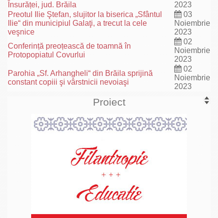
Însurăței, jud. Brăila
2023
Preotul Ilie Ştefan, slujitor la biserica „Sfântul
03
Ilie“ din municipiul Galaţi, a trecut la cele
Noiembrie
veşnice
2023
02
Conferință preoțească de toamnă în
Noiembrie
Protopopiatul Covurlui
2023
02
Parohia „Sf. Arhangheli“ din Brăila sprijină
Noiembrie
constant copiii şi vârstnicii nevoiaşi
2023
Proiect