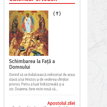
(✝)
Schimbarea la Față a
Domnului
Dorind să se îndulcească neîncetat de acea
slavă a lui Hristos și de vederea sfinților
proroci, Petru a luat îndrăzneală și a
zis: Doamne, bine este nouă să...
Apostolul zilei