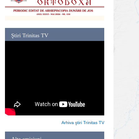
Ştiri Trinitas TV
Arhiva ştiri Trinitas TV
Alte emisiuni