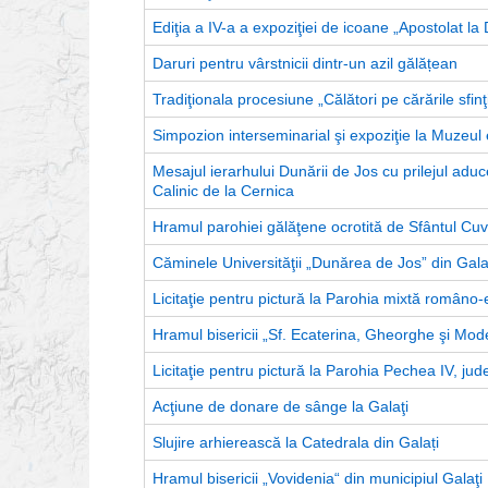
Ediţia a IV-a a expoziţiei de icoane „Apostolat l
Daruri pentru vârstnicii dintr-un azil gălățean
Tradiţionala procesiune „Călători pe cărările sfinţi
Simpozion interseminarial şi expoziţie la Muzeul 
Mesajul ierarhului Dunării de Jos cu prilejul aduce
Calinic de la Cernica
Hramul parohiei gălăţene ocrotită de Sfântul Cuv
Căminele Universităţii „Dunărea de Jos” din Gala
Licitaţie pentru pictură la Parohia mixtă româno-
Hramul bisericii „Sf. Ecaterina, Gheorghe şi Mode
Licitaţie pentru pictură la Parohia Pechea IV, jude
Acţiune de donare de sânge la Galaţi
Slujire arhierească la Catedrala din Galați
Hramul bisericii „Vovidenia“ din municipiul Galaţi