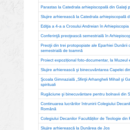
Parastas la Catedrala arhiepiscopală din Galaţi p
Slujire arhierească la Catedrala arhiepiscopală d
Ediţia a 4-a a Crosului Andreian în Arhiepiscopia
Conferinţă preoţească semestrială în Arhiepiscop
Preoţii din trei protopopiate ale Eparhiei Dunării 
semestrială de toamnă
Proiect expozițional foto-documentar, la Muzeul 
Slujire arhierească şi binecuvântarea Capelei din
Şcoala Gimnazială „Sfinţii Arhangheli Mihail şi Gavri
spirituali
Rugăciune şi binecuvântare pentru bolnavii din Sp
Continuarea lucrărilor întrunirii Colegiului Decani
Română
Colegiului Decanilor Facultăților de Teologie din 
Slujire arhierească la Dunărea de Jos