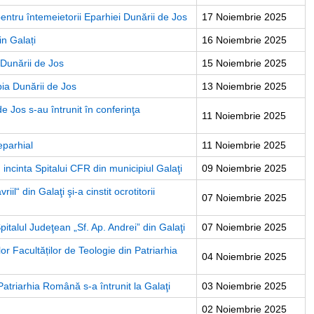
entru întemeietorii Eparhiei Dunării de Jos
17 Noiembrie 2025
in Galați
16 Noiembrie 2025
 Dunării de Jos
15 Noiembrie 2025
ia Dunării de Jos
13 Noiembrie 2025
de Jos s-au întrunit în conferinţa
11 Noiembrie 2025
eparhial
11 Noiembrie 2025
 incinta Spitalui CFR din municipiul Galaţi
09 Noiembrie 2025
il“ din Galaţi şi-a cinstit ocrotitorii
07 Noiembrie 2025
italul Judeţean „Sf. Ap. Andrei” din Galaţi
07 Noiembrie 2025
lor Facultăților de Teologie din Patriarhia
04 Noiembrie 2025
Patriarhia Română s-a întrunit la Galaţi
03 Noiembrie 2025
02 Noiembrie 2025