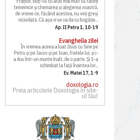
Fraților, siliți-vă cu atât mai mult să faceți
temeinice și chemarea și alegerea voastră,
de vreme ce, făcând acestea, nu veți greși
niciodată. Că așa vi se va da cu bogăție...
Ap. II Petru 1, 10-19
Evanghelia zilei
În vremea aceea a luat Iisus cu Sine pe
Petru și pe Iacov și pe Ioan, fratele lui, și i-
a dus într-un munte înalt, de o parte. Și S-a
schimbat la față înaintea lor...
Ev. Matei 17, 1-9
doxologia.ro
Preia articolele Doxologia în site-
ul tău!