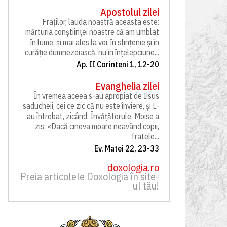
Apostolul zilei
Fraților, lauda noastră aceasta este:
mărturia conștiinței noastre că am umblat
în lume, și mai ales la voi, în sfințenie și în
curăție dumnezeiască, nu în înțelepciune...
Ap. II Corinteni 1, 12-20
Evanghelia zilei
În vremea aceea s-au apropiat de Iisus
saducheii, cei ce zic că nu este înviere, și L-
au întrebat, zicând: Învățătorule, Moise a
zis: «Dacă cineva moare neavând copii,
fratele...
Ev. Matei 22, 23-33
doxologia.ro
Preia articolele Doxologia în site-
ul tău!