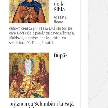
de la
Sihla
Această
floare
duhovnicească și mireasă a lui Hristos, pe
care a odrăslit-o pământul binecuvântat al
Moldovei, s-a născut pe la jumătatea
secolului al XVII-lea, în satul...
După-
prăznuirea Schimbării la Față