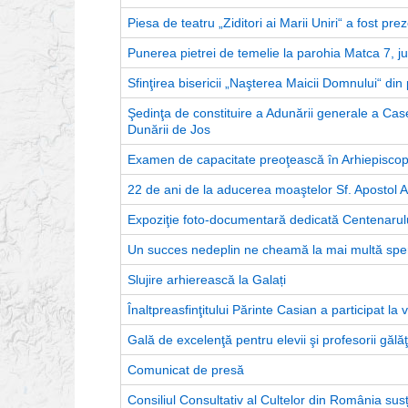
Piesa de teatru „Ziditori ai Marii Uniri“ a fost pre
Punerea pietrei de temelie la parohia Matca 7, ju
Sfinţirea bisericii „Naşterea Maicii Domnului“ din
Şedinţa de constituire a Adunării generale a Cas
Dunării de Jos
Examen de capacitate preoţească în Arhiepiscop
22 de ani de la aducerea moaştelor Sf. Apostol An
Expoziţie foto-documentară dedicată Centenarului
Un succes nedeplin ne cheamă la mai multă sper
Slujire arhierească la Galați
Înaltpreasfinţitului Părinte Casian a participat la 
Gală de excelenţă pentru elevii şi profesorii gălă
Comunicat de presă
Consiliul Consultativ al Cultelor din România sus