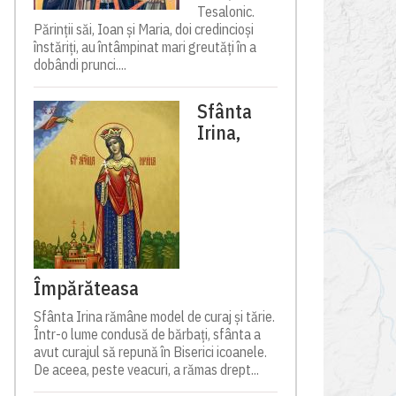
Tesalonic.
Părinții săi, Ioan și Maria, doi credincioși
înstăriți, au întâmpinat mari greutăți în a
dobândi prunci....
Sfânta
Irina,
Împărăteasa
Sfânta Irina rămâne model de curaj și tărie.
Într-o lume condusă de bărbați, sfânta a
avut curajul să repună în Biserici icoanele.
De aceea, peste veacuri, a rămas drept...