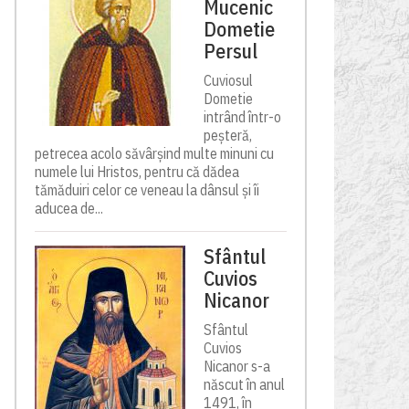
Mucenic
Dometie
Persul
Cuviosul
Dometie
intrând într-o
peșteră,
petrecea acolo săvârșind multe minuni cu
numele lui Hristos, pentru că dădea
tămăduiri celor ce veneau la dânsul și îi
aducea de...
Sfântul
Cuvios
Nicanor
Sfântul
Cuvios
Nicanor s-a
născut în anul
1491, în