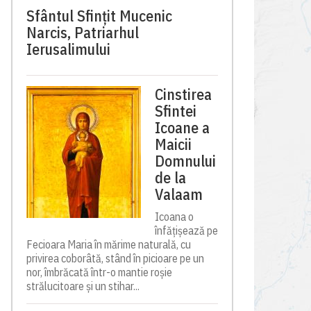
Sfântul Sfinţit Mucenic
Narcis, Patriarhul
Ierusalimului
Cinstirea
Sfintei
Icoane a
Maicii
Domnului
de la
Valaam
Icoana o
înfățișează pe
Fecioara Maria în mărime naturală, cu
privirea coborâtă, stând în picioare pe un
nor, îmbrăcată într-o mantie roșie
strălucitoare și un stihar...