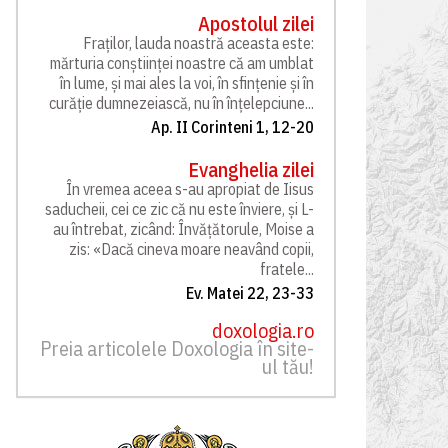
Apostolul zilei
Fraților, lauda noastră aceasta este:
mărturia conștiinței noastre că am umblat
în lume, și mai ales la voi, în sfințenie și în
curăție dumnezeiască, nu în înțelepciune...
Ap. II Corinteni 1, 12-20
Evanghelia zilei
În vremea aceea s-au apropiat de Iisus
saducheii, cei ce zic că nu este înviere, și L-
au întrebat, zicând: Învățătorule, Moise a
zis: «Dacă cineva moare neavând copii,
fratele...
Ev. Matei 22, 23-33
doxologia.ro
Preia articolele Doxologia în site-
ul tău!