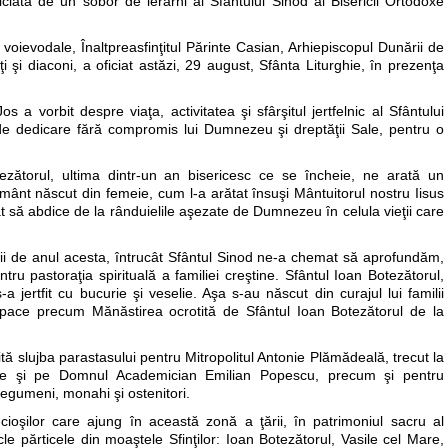
ciată de un sobor de ierarhi ai Sfântului Sinod al Bisericii Ortodoxe
ci voievodale, Înaltpreasfinţitul Părinte Casian, Arhiepiscopul Dunării de
 şi diaconi, a oficiat astăzi, 29 august, Sfânta Liturghie, în prezenţa
s a vorbit despre viaţa, activitatea şi sfârşitul jertfelnic al Sfântului
 de dedicare fără compromis lui Dumnezeu şi dreptăţii Sale, pentru o
tezătorul, ultima dintr-un an bisericesc ce se încheie, ne arată un
ânt născut din femeie, cum l-a arătat însuşi Mântuitorul nostru Iisus
ât să abdice de la rânduielile aşezate de Dumnezeu în celula vieţii care
ii de anul acesta, întrucât Sfântul Sinod ne-a chemat să aprofundăm,
 pastoraţia spirituală a familiei creştine. Sfântul Ioan Botezătorul,
a jertfit cu bucurie şi veselie. Aşa s-au născut din curajul lui familii
şi pace precum Mănăstirea ocrotită de Sfântul Ioan Botezătorul de la
ită slujba parastasului pentru Mitropolitul Antonie Plămădeală, trecut la
are şi pe Domnul Academician Emilian Popescu, precum şi pentru
, egumeni, monahi şi ostenitori.
ioşilor care ajung în această zonă a ţării, în patrimoniul sacru al
le părticele din moaştele Sfinţilor: Ioan Botezătorul, Vasile cel Mare,