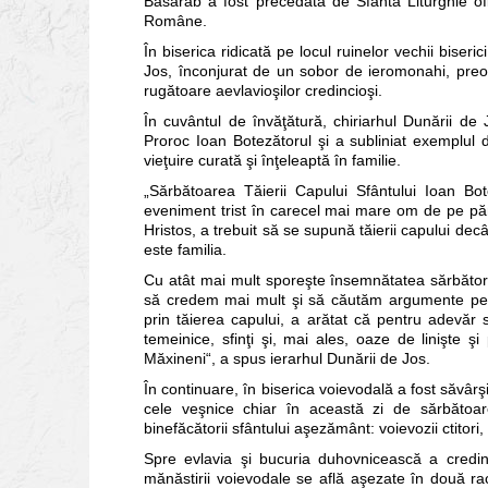
Basarab a fost precedată de Sfânta Liturghie ofi
Române.
În biserica ridicată pe locul ruinelor vechii biseri
Jos, înconjurat de un sobor de ieromonahi, preoţi
rugătoare aevlavioşilor credincioşi.
În cuvântul de învăţătură, chiriarhul Dunării de Jo
Proroc Ioan Botezătorul şi a subliniat exemplul
vieţuire curată şi înţeleaptă în familie.
„Sărbătoarea Tăierii Capului Sfântului Ioan Bo
eveniment trist în carecel mai mare om de pe păm
Hristos, a trebuit să se supună tăierii capului dec
este familia.
Cu atât mai mult sporeşte însemnătatea sărbător
să credem mai mult şi să căutăm argumente pentru
prin tăierea capului, a arătat că pentru adevăr s-
temeinice, sfinţi şi, mai ales, oaze de linişte 
Măxineni“, a spus ierarhul Dunării de Jos.
În continuare, în biserica voievodală a fost săvârş
cele veşnice chiar în această zi de sărbăto
binefăcătorii sfântului aşezământ: voievozii ctitori
Spre evlavia şi bucuria duhovnicească a credinc
mănăstirii voievodale se află aşezate în două rac