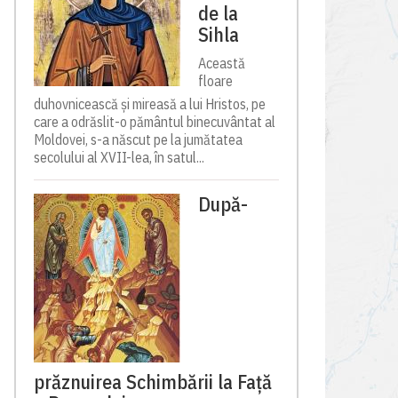
de la
Sihla
Această
floare
duhovnicească și mireasă a lui Hristos, pe
care a odrăslit-o pământul binecuvântat al
Moldovei, s-a născut pe la jumătatea
secolului al XVII-lea, în satul...
După-
prăznuirea Schimbării la Față