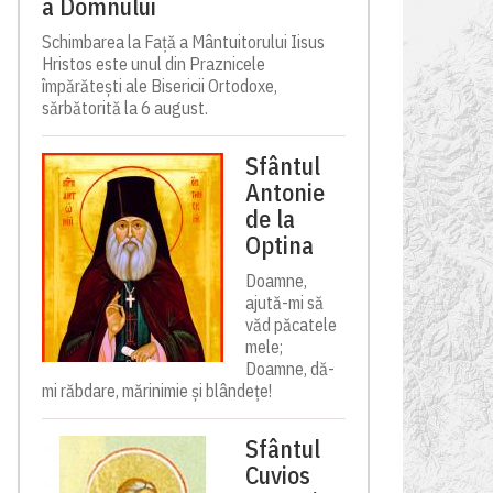
a Domnului
Schimbarea la Față a Mântuitorului Iisus
Hristos este unul din Praznicele
împărătești ale Bisericii Ortodoxe,
sărbătorită la 6 august.
Sfântul
Antonie
de la
Optina
Doamne,
ajută-mi să
văd păcatele
mele;
Doamne, dă-
mi răbdare, mărinimie şi blândeţe!
Sfântul
Cuvios