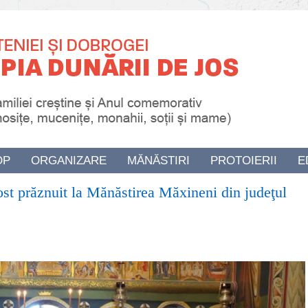
OP
ORGANIZARE
MĂNĂSTIRI
PROTOIERII
E
ost prăznuit la Mănăstirea Măxineni din judeţul