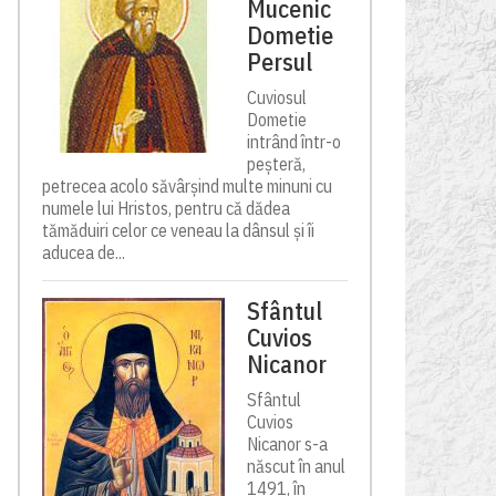
Mucenic
Dometie
Persul
Cuviosul
Dometie
intrând într-o
peșteră,
petrecea acolo săvârșind multe minuni cu
numele lui Hristos, pentru că dădea
tămăduiri celor ce veneau la dânsul și îi
aducea de...
Sfântul
Cuvios
Nicanor
Sfântul
Cuvios
Nicanor s-a
născut în anul
1491, în