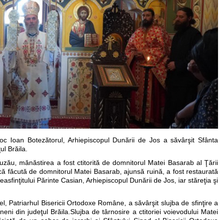
oroc Ioan Botezătorul, Arhiepiscopul Dunării de Jos a săvârşit Sfânta
ul Brăila.
 Buzău, mănăstirea a fost ctitorită de domnitorul Matei Basarab al Ţării
 făcută de domnitorul Matei Basarab, ajunsă ruină, a fost restaurată
asfinţitului Părinte Casian, Arhiepiscopul Dunării de Jos, iar stăreţia şi
l, Patriarhul Bisericii Ortodoxe Române, a săvârşit slujba de sfinţire a
eni din judeţul Brăila.Slujba de târnosire a ctitoriei voievodului Matei