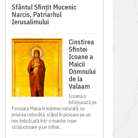
Sfântul Sfinţit Mucenic
Narcis, Patriarhul
Ierusalimului
Cinstirea
Sfintei
Icoane a
Maicii
Domnului
de la
Valaam
Icoana o
înfățișează pe
Fecioara Maria în mărime naturală, cu
privirea coborâtă, stând în picioare pe un
nor, îmbrăcată într-o mantie roșie
strălucitoare și un stihar...