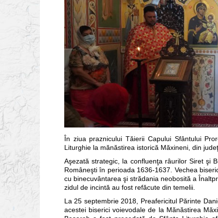
În ziua praznicului Tăierii Capului Sfântului Pr
Liturghie la mănăstirea istorică Măxineni, din judeţ
Aşezată strategic, la confluenţa râurilor Siret şi
Româneşti în perioada 1636-1637. Vechea biserică
cu binecuvântarea şi strădania neobosită a Înaltpre
zidul de incintă au fost refăcute din temelii.
La 25 septembrie 2018, Preafericitul Părinte Danie
acestei biserici voievodale de la Mănăstirea Măxin