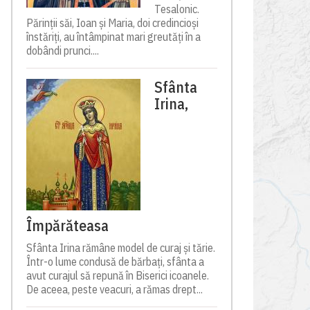
Tesalonic.
Părinții săi, Ioan și Maria, doi credincioși
înstăriți, au întâmpinat mari greutăți în a
dobândi prunci....
Sfânta
Irina,
Împărăteasa
Sfânta Irina rămâne model de curaj și tărie.
Într-o lume condusă de bărbați, sfânta a
avut curajul să repună în Biserici icoanele.
De aceea, peste veacuri, a rămas drept...