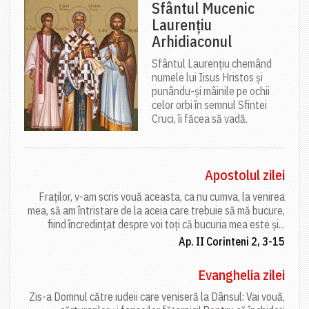
Sfântul Mucenic
Laurențiu
Arhidiaconul
Sfântul Laurențiu chemând
numele lui Iisus Hristos și
punându-și mâinile pe ochii
celor orbi în semnul Sfintei
Cruci, îi făcea să vadă.
Apostolul zilei
Fraților, v-am scris vouă aceasta, ca nu cumva, la venirea
mea, să am întristare de la aceia care trebuie să mă bucure,
fiind încredințat despre voi toți că bucuria mea este și...
Ap. II Corinteni 2, 3-15
Evanghelia zilei
Zis-a Domnul către iudeii care veniseră la Dânsul: Vai vouă,