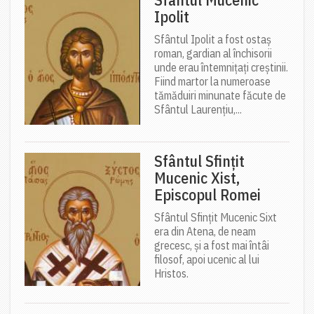
Ipolit
Sfântul Ipolit a fost ostaș
roman, gardian al închisorii
unde erau întemnițați creștinii.
Fiind martor la numeroase
tămăduiri minunate făcute de
Sfântul Laurențiu,...
Sfântul Sfințit
Mucenic Xist,
Episcopul Romei
Sfântul Sfințit Mucenic Sixt
era din Atena, de neam
grecesc, și a fost mai întâi
filosof, apoi ucenic al lui
Hristos.