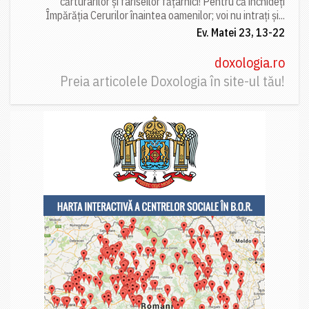
cărturarilor și fariseilor fățarnici! Pentru că închideți
Împărăția Cerurilor înaintea oamenilor; voi nu intrați și...
Ev. Matei 23, 13-22
doxologia.ro
Preia articolele Doxologia în site-ul tău!