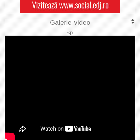
Galerie video
<p