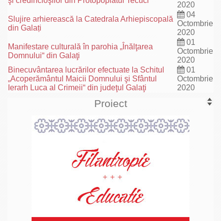
şi credincioşilor din Protopopiatul Tecuci
2020
04
Slujire arhierească la Catedrala Arhiepiscopală
Octombrie
din Galați
2020
01
Manifestare culturală în parohia „Înălţarea
Octombrie
Domnului“ din Galaţi
2020
Binecuvântarea lucrărilor efectuate la Schitul
01
„Acoperământul Maicii Domnului şi Sfântul
Octombrie
Ierarh Luca al Crimeii“ din judeţul Galaţi
2020
Proiect