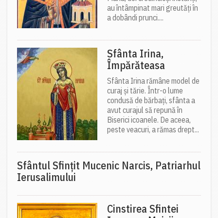
au întâmpinat mari greutăți în
a dobândi prunci....
Sfânta Irina,
Împărăteasa
Sfânta Irina rămâne model de
curaj și tărie. Într-o lume
condusă de bărbați, sfânta a
avut curajul să repună în
Biserici icoanele. De aceea,
peste veacuri, a rămas drept...
Sfântul Sfinţit Mucenic Narcis, Patriarhul
Ierusalimului
Cinstirea Sfintei