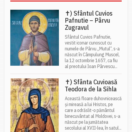
✝) Sfântul Cuvios
Pafnutie – Pârvu
Zugravul
Sfântul Cuvios Pafnutie,
vestit iconar cunoscut cu
numele de Pârvu „Mutul”, s-a
născut în Câmpulung Muscel,
la 12 octombrie 1657, ca fiu
al preotului Ioan Pârvescu...
✝) Sfânta Cuvioasă
Teodora de la Sihla
Această floare duhovnicească
și mireasă a lui Hristos, pe
care a odrăslit-o pământul
binecuvântat al Moldovei, s-a
născut pe la jumătatea
secolului al XVII-lea, în satul...