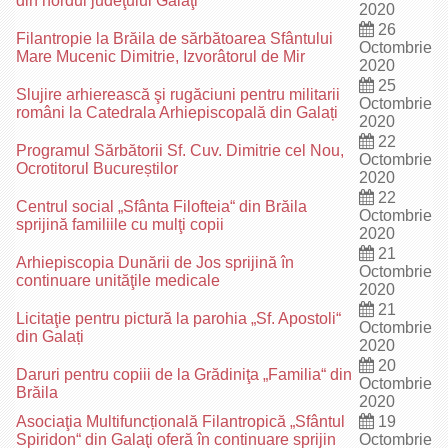
din nordul judeţului Galaţi
2020
26
Filantropie la Brăila de sărbătoarea Sfântului
Octombrie
Mare Mucenic Dimitrie, Izvorâtorul de Mir
2020
25
Slujire arhierească şi rugăciuni pentru militarii
Octombrie
români la Catedrala Arhiepiscopală din Galați
2020
22
Programul Sărbătorii Sf. Cuv. Dimitrie cel Nou,
Octombrie
Ocrotitorul Bucureștilor
2020
22
Centrul social „Sfânta Filofteia“ din Brăila
Octombrie
sprijină familiile cu mulţi copii
2020
21
Arhiepiscopia Dunării de Jos sprijină în
Octombrie
continuare unităţile medicale
2020
21
Licitaţie pentru pictură la parohia „Sf. Apostoli“
Octombrie
din Galați
2020
20
Daruri pentru copiii de la Grădiniţa „Familia“ din
Octombrie
Brăila
2020
Asociaţia Multifuncțională Filantropică „Sfântul
19
Spiridon“ din Galaţi oferă în continuare sprijin
Octombrie