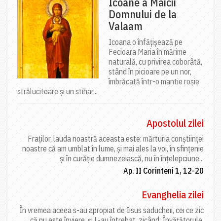
Icoane a Maicii
Domnului de la
Valaam
Icoana o înfățișează pe
Fecioara Maria în mărime
naturală, cu privirea coborâtă,
stând în picioare pe un nor,
îmbrăcată într-o mantie roșie
strălucitoare și un stihar...
Apostolul zilei
Fraților, lauda noastră aceasta este: mărturia conștiinței
noastre că am umblat în lume, și mai ales la voi, în sfințenie
și în curăție dumnezeiască, nu în înțelepciune...
Ap. II Corinteni 1, 12-20
Evanghelia zilei
În vremea aceea s-au apropiat de Iisus saducheii, cei ce zic
că nu este înviere, și L-au întrebat, zicând: Învățătorule,