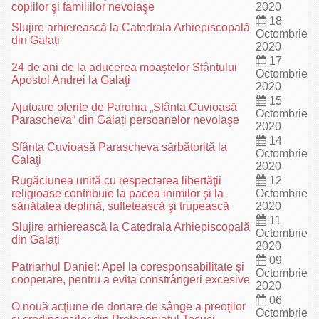
copiilor şi familiilor nevoiaşe
2020
18
Slujire arhierească la Catedrala Arhiepiscopală
Octombrie
din Galați
2020
17
24 de ani de la aducerea moaştelor Sfântului
Octombrie
Apostol Andrei la Galaţi
2020
15
Ajutoare oferite de Parohia „Sfânta Cuvioasă
Octombrie
Parascheva“ din Galați persoanelor nevoiaşe
2020
14
Sfânta Cuvioasă Parascheva sărbătorită la
Octombrie
Galaţi
2020
Rugăciunea unită cu respectarea libertăţii
12
religioase contribuie la pacea inimilor şi la
Octombrie
sănătatea deplină, sufletească şi trupească
2020
11
Slujire arhierească la Catedrala Arhiepiscopală
Octombrie
din Galați
2020
09
Patriarhul Daniel: Apel la coresponsabilitate şi
Octombrie
cooperare, pentru a evita constrângeri excesive
2020
06
O nouă acţiune de donare de sânge a preoţilor
Octombrie