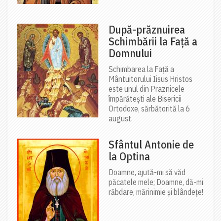
După-prăznuirea
Schimbării la Față a
Domnului
Schimbarea la Față a
Mântuitorului Iisus Hristos
este unul din Praznicele
împărătești ale Bisericii
Ortodoxe, sărbătorită la 6
august.
Sfântul Antonie de
la Optina
Doamne, ajută-mi să văd
păcatele mele; Doamne, dă-mi
răbdare, mărinimie şi blândeţe!