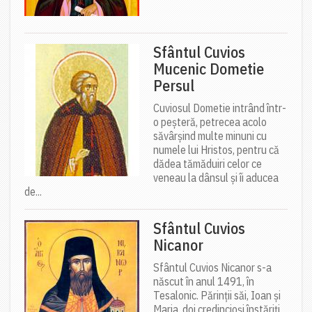
Sfântul Cuvios
Mucenic Dometie
Persul
Cuviosul Dometie intrând într-
o peșteră, petrecea acolo
săvârșind multe minuni cu
numele lui Hristos, pentru că
dădea tămăduiri celor ce
veneau la dânsul și îi aducea
de...
Sfântul Cuvios
Nicanor
Sfântul Cuvios Nicanor s-a
născut în anul 1491, în
Tesalonic. Părinții săi, Ioan și
Maria, doi credincioși înstăriți,