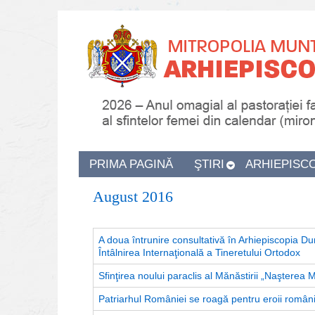
PRIMA PAGINĂ
ŞTIRI
ARHIEPISC
August 2016
A doua întrunire consultativă în Arhiepiscopia Dun
Întâlnirea Internaţională a Tineretului Ortodox
Sfinţirea noului paraclis al Mănăstirii „Naşterea 
Patriarhul României se roagă pentru eroii români 