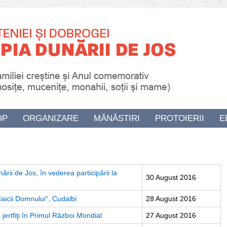
OP
ORGANIZARE
MĂNĂSTIRI
PROTOIERII
E
ării de Jos, în vederea participării la
30 August 2016
Maicii Domnului“, Cudalbi
28 August 2016
jertfiţi în Primul Război Mondial
27 August 2016