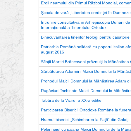
Eroii neamului din Primul Război Mondial, comem
Şcoala de vară „Libertatea credinţei în Dumnezeu 
Întrunire consultativă în Arhiepiscopia Dunării de 
Internaţională a Tineretului Ortodox
Binecuvântarea tinerilor teologi pentru căsătorie
Patriarhia Română solidară cu poporul italian afe
august 2016
Sfinţii Martiri Brâncoveni prăznuiţi la Mănăstirea
Sărbătoarea Adormirii Maicii Domnului la Mănăsti
Prohodul Maicii Domnului la Mănăstirea Adam din
Rugăciuni închinate Maicii Domnului la Mănăstir
Tabăra de la Viziru, a XX-a ediţie
Participarea Bisericii Ortodoxe Române la funera
Hramul bisericii „Schimbarea la Faţă“ din Galaţi
Pelerinajul cu icoana Maicii Domnului de la Mănă