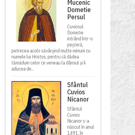
Mucenic
Dometie
Persul
Cuviosul
Dometie
intrând într-o
peșteră,
petrecea acolo săvârșind multe minuni cu
numele lui Hristos, pentru că dădea
tămăduiri celor ce veneau la dânsul și îi
aducea de...
Sfântul
Cuvios
Nicanor
Sfântul
Cuvios
Nicanor s-a
născut în anul
1491, în