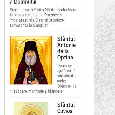
a Domnului
Schimbarea la Față a Mântuitorului Iisus
Hristos este unul din Praznicele
împărătești ale Bisericii Ortodoxe,
sărbătorită la 6 august.
Sfântul
Antonie
de la
Optina
Doamne,
ajută-mi să
văd păcatele
mele;
Doamne, dă-
mi răbdare, mărinimie şi blândeţe!
Sfântul
Cuvios