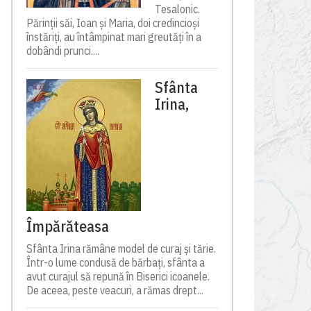
Tesalonic.
Părinții săi, Ioan și Maria, doi credincioși
înstăriți, au întâmpinat mari greutăți în a
dobândi prunci....
Sfânta
Irina,
Împărăteasa
Sfânta Irina rămâne model de curaj și tărie.
Într-o lume condusă de bărbați, sfânta a
avut curajul să repună în Biserici icoanele.
De aceea, peste veacuri, a rămas drept...