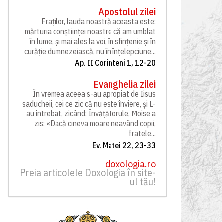
Apostolul zilei
Fraților, lauda noastră aceasta este:
mărturia conștiinței noastre că am umblat
în lume, și mai ales la voi, în sfințenie și în
curăție dumnezeiască, nu în înțelepciune...
Ap. II Corinteni 1, 12-20
Evanghelia zilei
În vremea aceea s-au apropiat de Iisus
saducheii, cei ce zic că nu este înviere, și L-
au întrebat, zicând: Învățătorule, Moise a
zis: «Dacă cineva moare neavând copii,
fratele...
Ev. Matei 22, 23-33
doxologia.ro
Preia articolele Doxologia în site-
ul tău!