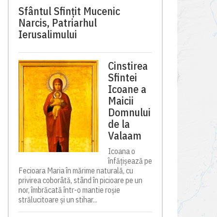
Sfântul Sfinţit Mucenic
Narcis, Patriarhul
Ierusalimului
Cinstirea
Sfintei
Icoane a
Maicii
Domnului
de la
Valaam
Icoana o
înfățișează pe
Fecioara Maria în mărime naturală, cu
privirea coborâtă, stând în picioare pe un
nor, îmbrăcată într-o mantie roșie
strălucitoare și un stihar...