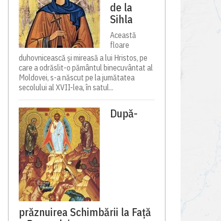
de la
Sihla
Această
floare
duhovnicească și mireasă a lui Hristos, pe
care a odrăslit-o pământul binecuvântat al
Moldovei, s-a născut pe la jumătatea
secolului al XVII-lea, în satul...
După-
prăznuirea Schimbării la Față