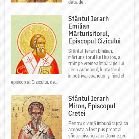
data de...
Sfântul Ierarh
Emilian
Mărturisitorul,
Episcopul Cizicului
Sfântul Ierarh Emilian,
mărturisitorul lui Hristos, a
trăit pe vremea împărăției lui
Leon Armeanul, luptătorul
împotriva icoanelor, și fiind el
episcop al Cizicului, de...
Sfântul Ierarh
Miron, Episcopul
Cretei
Pentru o viață îmbunătățită ca
aceasta a fost pus preot al
sfintei biserici a lui Dumnezeu