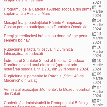
în ajun de zi aniversară
2024
15
Programul de la Catedrala Arhiepiscopală din prima
Martie
săptămână a Postului Mare
2024
14
Mesajul Înaltpreasfințitului Părinte Arhiepiscop
Martie
Casian pentru participarea la Duminica Ortodoxiei
2024
14
Preoţi şi credincioşi brăileni au donat sânge pentru
Martie
semenii bolnavi
2024
10
Rugăciune şi faptă milostivă în Duminica
Martie
Înfricoşătoarei Judecăţi
2024
Îndreptarul Sfântului Sinod al Bisericii Ortodoxe
10
Române privind anul electoral (aprobat prin
Martie
hotărârea sinodală nr. 1.731 din 29 februarie 2024)
2024
09
Rugăciune şi pomenire la Parohia „Sfinţii 40 de
Martie
Mucenici“ din Galaţi
2024
07
Vernisajul expoziţiei „Momente“, la Muzeul eparhial
Martie
din Galaţi
2024
07
Conferinţă administrativă în Protopopiatul Brăila şi
Martie