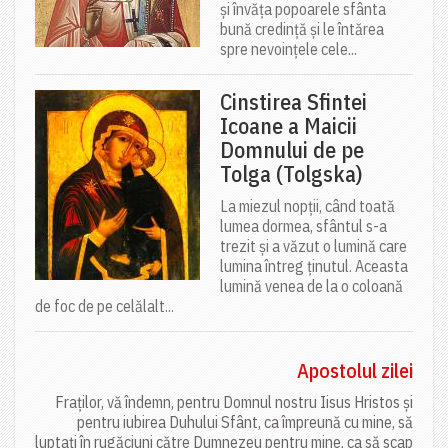
și învăța popoarele sfânta
bună credință și le întărea
spre nevoințele cele...
Cinstirea Sfintei
Icoane a Maicii
Domnului de pe
Tolga (Tolgska)
La miezul nopții, când toată
lumea dormea, sfântul s-a
trezit și a văzut o lumină care
lumina întreg ținutul. Aceasta
lumină venea de la o coloană
de foc de pe celălalt...
Apostolul zilei
Fraților, vă îndemn, pentru Domnul nostru Iisus Hristos și
pentru iubirea Duhului Sfânt, ca împreună cu mine, să
luptați în rugăciuni către Dumnezeu pentru mine, ca să scap