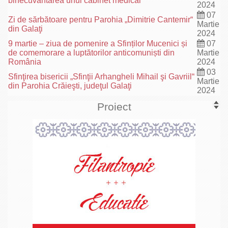
binecuvântarea unui cabinet medical
2024
07
Zi de sărbătoare pentru Parohia „Dimitrie Cantemir“
Martie
din Galaţi
2024
9 martie – ziua de pomenire a Sfinților Mucenici și
07
de comemorare a luptătorilor anticomuniști din
Martie
România
2024
03
Sfinţirea bisericii „Sfinţii Arhangheli Mihail şi Gavriil“
Martie
din Parohia Crăieşti, judeţul Galaţi
2024
Proiect