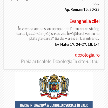
de...
Ap. Romani 15, 30-33
Evanghelia zilei
În vremea aceea s-au apropiat de Petru cei ce strâng
darea (
pentru templu
) și i-au zis: Învățătorul vostru nu
plătește darea? Ba da! – a zis el. Dar intrând...
Ev. Matei 17, 24-27; 18, 1-4
doxologia.ro
Preia articolele Doxologia în site-ul tău!