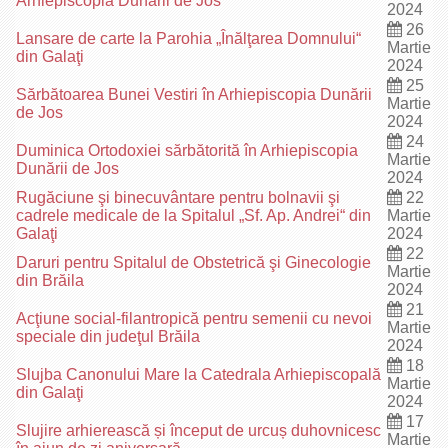
Arhiepiscopia Dunării de Jos
2024
26
Lansare de carte la Parohia „Înălţarea Domnului“
Martie
din Galaţi
2024
25
Sărbătoarea Bunei Vestiri în Arhiepiscopia Dunării
Martie
de Jos
2024
24
Duminica Ortodoxiei sărbătorită în Arhiepiscopia
Martie
Dunării de Jos
2024
Rugăciune şi binecuvântare pentru bolnavii şi
22
cadrele medicale de la Spitalul „Sf. Ap. Andrei“ din
Martie
Galaţi
2024
22
Daruri pentru Spitalul de Obstetrică şi Ginecologie
Martie
din Brăila
2024
21
Acţiune social-filantropică pentru semenii cu nevoi
Martie
speciale din judeţul Brăila
2024
18
Slujba Canonului Mare la Catedrala Arhiepiscopală
Martie
din Galaţi
2024
17
Slujire arhierească și început de urcuș duhovnicesc
Martie