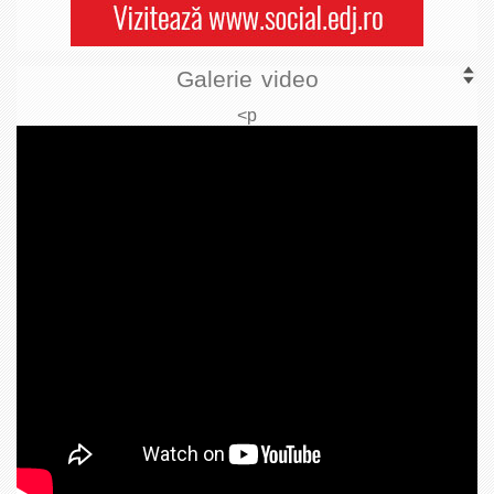
Galerie video
<p