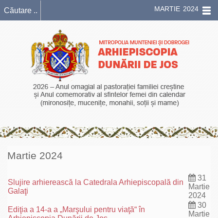
MARTIE 2024
Martie 2024
31
Slujire arhierească la Catedrala Arhiepiscopală din
Martie
Galaţi
2024
30
Ediţia a 14-a a „Marşului pentru viaţă“ în
Martie