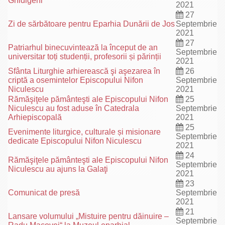
Ghidigeni
2021
27
Zi de sărbătoare pentru Eparhia Dunării de Jos
Septembrie
2021
27
Patriarhul binecuvintează la început de an
Septembrie
universitar toți studenții, profesorii și părinții
2021
Sfânta Liturghie arhierească şi aşezarea în
26
criptă a osemintelor Episcopului Nifon
Septembrie
Niculescu
2021
Rămăşiţele pământeşti ale Episcopului Nifon
25
Niculescu au fost aduse în Catedrala
Septembrie
Arhiepiscopală
2021
25
Evenimente liturgice, culturale și misionare
Septembrie
dedicate Episcopului Nifon Niculescu
2021
24
Rămăşiţele pământeşti ale Episcopului Nifon
Septembrie
Niculescu au ajuns la Galaţi
2021
23
Comunicat de presă
Septembrie
2021
21
Lansare volumului „Mistuire pentru dăinuire –
Septembrie