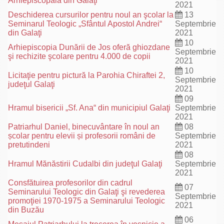
Arhiepiscopală din Galaţi
2021
Deschiderea cursurilor pentru noul an şcolar la
13
Seminarul Teologic „Sfântul Apostol Andrei“
Septembrie
din Galaţi
2021
10
Arhiepiscopia Dunării de Jos oferă ghiozdane
Septembrie
şi rechizite şcolare pentru 4.000 de copii
2021
10
Licitaţie pentru pictură la Parohia Chiraftei 2,
Septembrie
judeţul Galaţi
2021
09
Hramul bisericii „Sf. Ana“ din municipiul Galaţi
Septembrie
2021
Patriarhul Daniel, binecuvântare în noul an
08
școlar pentru elevii și profesorii români de
Septembrie
pretutindeni
2021
08
Hramul Mănăstirii Cudalbi din judeţul Galaţi
Septembrie
2021
Consfătuirea profesorilor din cadrul
07
Seminarului Teologic din Galaţi şi revederea
Septembrie
promoţiei 1970-1975 a Seminarului Teologic
2021
din Buzău
06