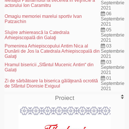
Mesajul Patriarhului la trecerea în veşnicie a
Septembrie
actorului Ion Caramitru
2021
06
Omagiu memoriei marelui sportiv Ivan
Septembrie
Patzaichin
2021
05
Slujire arhierească la Catedrala
Septembrie
Arhiepiscopală din Galaţi
2021
Pomenirea Arhiepiscopului Antim Nica al
03
Dunării de Jos la Catedrala Arhiepiscopală din
Septembrie
Galaţi
2021
03
Hramul bisericii „Sfântul Mucenic Antim“ din
Septembrie
Galați
2021
01
Zi de sărbătoare la biserica gălăţeană ocrotită
Septembrie
de Sfântul Dionisie Exiguul
2021
Proiect