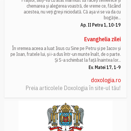
Fraților, siliți-vă cu atât mai mult să faceți temeinice și
chemarea și alegerea voastră, de vreme ce, făcând
acestea, nu veți greși niciodată. Că așa vi se va da cu
bogăție...
Ap. II Petru 1, 10-19
Evanghelia zilei
În vremea aceea a luat Iisus cu Sine pe Petru și pe Iacov și
pe Ioan, fratele lui, și i-a dus într-un munte înalt, de o parte.
Și S-a schimbat la față înaintea lor...
Ev. Matei 17, 1-9
doxologia.ro
Preia articolele Doxologia în site-ul tău!