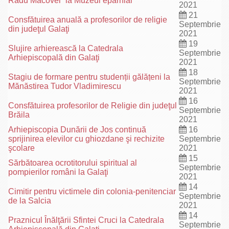
Radu Macovei“ la Muzeul eparhial
2021
21
Consfătuirea anuală a profesorilor de religie
Septembrie
din judeţul Galaţi
2021
19
Slujire arhierească la Catedrala
Septembrie
Arhiepiscopală din Galaţi
2021
18
Stagiu de formare pentru studenții gălățeni la
Septembrie
Mănăstirea Tudor Vladimirescu
2021
16
Consfătuirea profesorilor de Religie din judeţul
Septembrie
Brăila
2021
Arhiepiscopia Dunării de Jos continuă
16
sprijinirea elevilor cu ghiozdane şi rechizite
Septembrie
şcolare
2021
15
Sărbătoarea ocrotitorului spiritual al
Septembrie
pompierilor români la Galaţi
2021
14
Cimitir pentru victimele din colonia-penitenciar
Septembrie
de la Salcia
2021
14
Praznicul Înălţării Sfintei Cruci la Catedrala
Septembrie