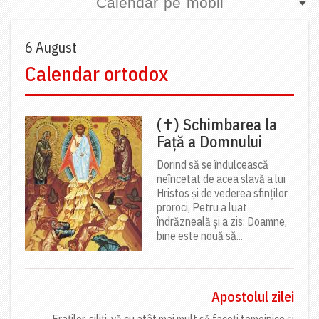
Calendar pe mobil
6 August
Calendar ortodox
(✝) Schimbarea la
Față a Domnului
Dorind să se îndulcească
neîncetat de acea slavă a lui
Hristos și de vederea sfinților
proroci, Petru a luat
îndrăzneală și a zis: Doamne,
bine este nouă să...
Apostolul zilei