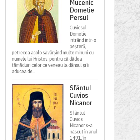
Mucenic
Dometie
Persul
Cuviosul
Dometie
intrând într-o
peșteră,
petrecea acolo săvârșind multe minuni cu
numele lui Hristos, pentru că dădea
tămăduiri celor ce veneau la dânsul și îi
aducea de...
Sfântul
Cuvios
Nicanor
Sfântul
Cuvios
Nicanor s-a
născut în anul
1491, în