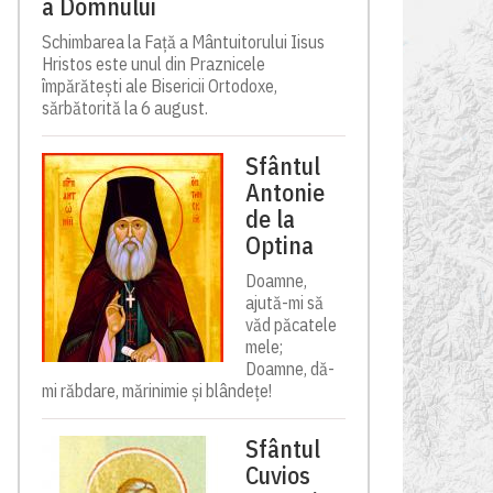
a Domnului
Schimbarea la Față a Mântuitorului Iisus
Hristos este unul din Praznicele
împărătești ale Bisericii Ortodoxe,
sărbătorită la 6 august.
Sfântul
Antonie
de la
Optina
Doamne,
ajută-mi să
văd păcatele
mele;
Doamne, dă-
mi răbdare, mărinimie şi blândeţe!
Sfântul
Cuvios