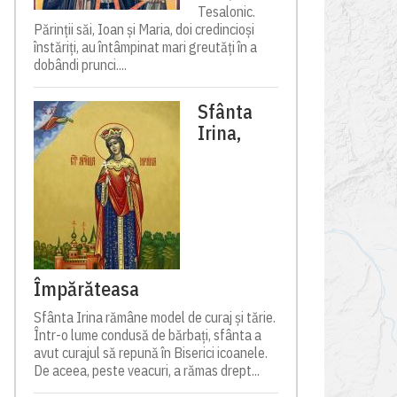
Tesalonic.
Părinții săi, Ioan și Maria, doi credincioși
înstăriți, au întâmpinat mari greutăți în a
dobândi prunci....
Sfânta
Irina,
Împărăteasa
Sfânta Irina rămâne model de curaj și tărie.
Într-o lume condusă de bărbați, sfânta a
avut curajul să repună în Biserici icoanele.
De aceea, peste veacuri, a rămas drept...