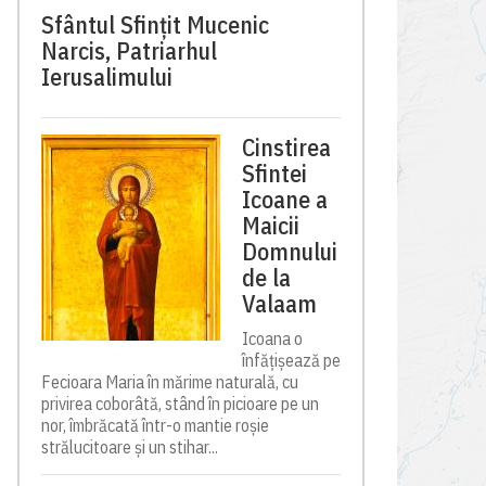
Sfântul Sfinţit Mucenic
Narcis, Patriarhul
Ierusalimului
Cinstirea
Sfintei
Icoane a
Maicii
Domnului
de la
Valaam
Icoana o
înfățișează pe
Fecioara Maria în mărime naturală, cu
privirea coborâtă, stând în picioare pe un
nor, îmbrăcată într-o mantie roșie
strălucitoare și un stihar...