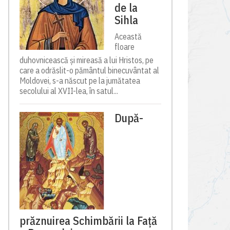
de la
Sihla
Această
floare
duhovnicească și mireasă a lui Hristos, pe
care a odrăslit-o pământul binecuvântat al
Moldovei, s-a născut pe la jumătatea
secolului al XVII-lea, în satul...
După-
prăznuirea Schimbării la Față