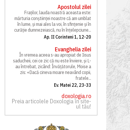
Apostolul zilei
Fraților, lauda noastră aceasta este:
mărturia conștiinței noastre că am umblat
în lume, și mai ales la voi, în sfințenie și în
curăție dumnezeiască, nu în înțelepciune...
Ap. II Corinteni 1, 12-20
Evanghelia zilei
În vremea aceea s-au apropiat de Iisus
saducheii, cei ce zic că nu este înviere, și L-
au întrebat, zicând: Învățătorule, Moise a
zis: «Dacă cineva moare neavând copii,
fratele...
Ev. Matei 22, 23-33
doxologia.ro
Preia articolele Doxologia în site-
ul tău!