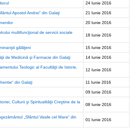
torul
24 Iunie 2016
fântul Apostol Andrei“ din Galaţi
21 Iunie 2016
menilor
20 Iunie 2016
trului multifuncţional de servicii sociale
18 Iunie 2016
inarişti gălăţeni
15 Iunie 2016
ii de Medicină şi Farmacie din Galaţi
14 Iunie 2016
entului Teologic al Facultăţii de Istorie,
12 Iunie 2016
hentie“ din Galaţi
11 Iunie 2016
09 Iunie 2016
riei, Culturii şi Spiritualităţii Creştine de la
08 Iunie 2016
a Aşezământul „Sfântul Vasile cel Mare“ din
01 Iunie 2016