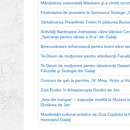
Mănăstirea voievodală Măxineni şi-a cinstit ocroti
Festivitatea de premiere la Seminarul Teologic „S
Sărbătoarea Preasfintei Treimi în pădurea Buciu
Activităţi filantropice îndreptate către bătrânii Cen
„Speranţe pentru vârsta a III-a“ din Galaţi
Binecuvântare arhierească pentru tinerii elevi sem
Te-Deum de mulţumire pentru absolvenţii Facultăţ
Te Deum de mulţumire pentru absolvenţii Departam
Filozofie şi Teologie din Galaţi
Concurs de şah la parohia „Sf. Mina, Victor şi Vic
Ziua Eroilor în Arhiepiscopia Dunării de Jos
„Arta din tranşee“ – expoziţie inedită la Muzeul Isto
Dunărea de Jos
Manifestări cultural-artistice de Ziua Copilului l
municipiul Galaţi