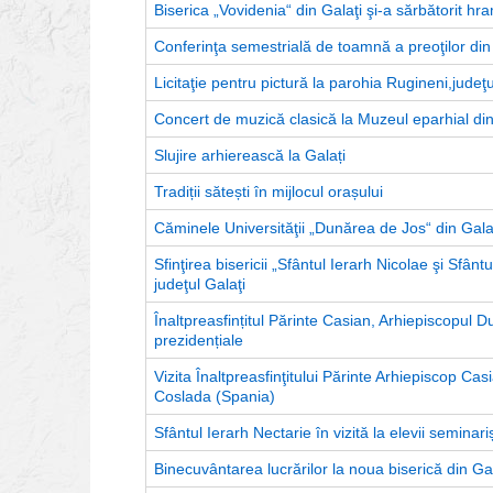
Biserica „Vovidenia“ din Galaţi şi-a sărbătorit hr
Conferinţa semestrială de toamnă a preoţilor din 
Licitaţie pentru pictură la parohia Rugineni,judeţu
Concert de muzică clasică la Muzeul eparhial din
Slujire arhierească la Galați
Tradiții sătești în mijlocul orașului
Căminele Universităţii „Dunărea de Jos“ din Gala
Sfinţirea bisericii „Sfântul Ierarh Nicolae şi Sfânt
judeţul Galaţi
Înaltpreasfințitul Părinte Casian, Arhiepiscopul Du
prezidențiale
Vizita Înaltpreasfinţitului Părinte Arhiepiscop C
Coslada (Spania)
Sfântul Ierarh Nectarie în vizită la elevii seminariș
Binecuvântarea lucrărilor la noua biserică din G