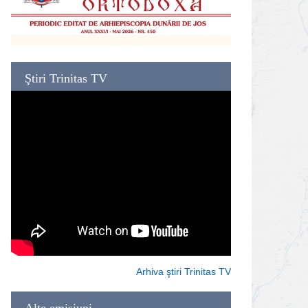
Ştiri Trinitas TV
Arhiva ştiri Trinitas TV
Alte emisiuni