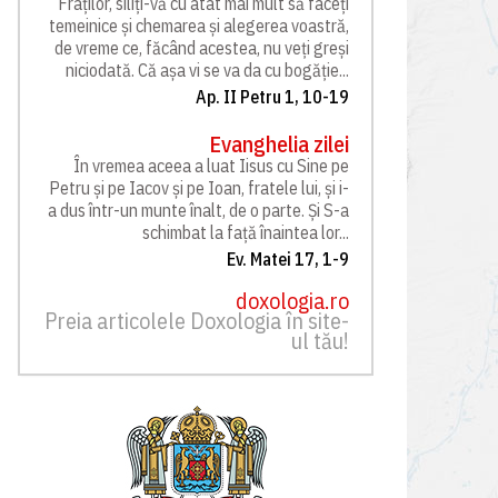
Fraților, siliți-vă cu atât mai mult să faceți
temeinice și chemarea și alegerea voastră,
de vreme ce, făcând acestea, nu veți greși
niciodată. Că așa vi se va da cu bogăție...
Ap. II Petru 1, 10-19
Evanghelia zilei
În vremea aceea a luat Iisus cu Sine pe
Petru și pe Iacov și pe Ioan, fratele lui, și i-
a dus într-un munte înalt, de o parte. Și S-a
schimbat la față înaintea lor...
Ev. Matei 17, 1-9
doxologia.ro
Preia articolele Doxologia în site-
ul tău!