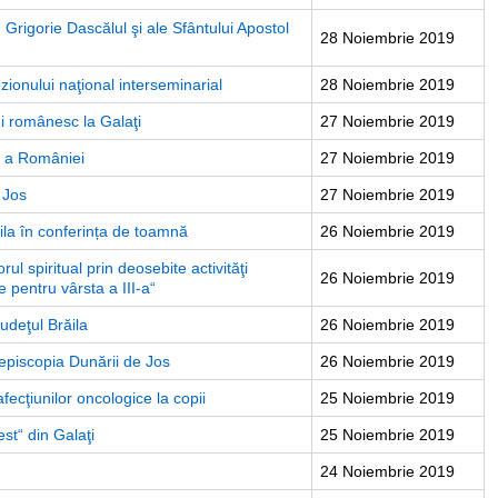
 Grigorie Dascălul şi ale Sfântului Apostol
28 Noiembrie 2019
zionului naţional interseminarial
28 Noiembrie 2019
ui românesc la Galaţi
27 Noiembrie 2019
ă a României
27 Noiembrie 2019
 Jos
27 Noiembrie 2019
ăila în conferința de toamnă
26 Noiembrie 2019
rul spiritual prin deosebite activităţi
26 Noiembrie 2019
e pentru vârsta a III-a“
judeţul Brăila
26 Noiembrie 2019
piscopia Dunării de Jos
26 Noiembrie 2019
afecţiunilor oncologice la copii
25 Noiembrie 2019
st“ din Galaţi
25 Noiembrie 2019
24 Noiembrie 2019