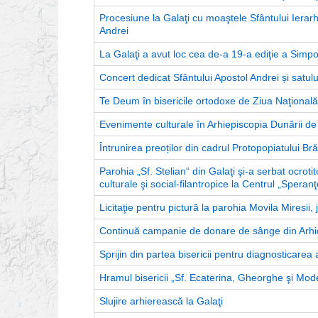
Procesiune la Galaţi cu moaştele Sfântului Ierarh
Andrei
La Galaţi a avut loc cea de-a 19-a ediţie a Simpo
Concert dedicat Sfântului Apostol Andrei și satul
Te Deum în bisericile ortodoxe de Ziua Naţional
Evenimente culturale în Arhiepiscopia Dunării de
Întrunirea preoților din cadrul Protopopiatului Br
Parohia „Sf. Stelian“ din Galaţi şi-a serbat ocrotito
culturale şi social-filantropice la Centrul „Speranţ
Licitaţie pentru pictură la parohia Movila Miresii, 
Continuă campanie de donare de sânge din Arhie
Sprijin din partea bisericii pentru diagnosticarea 
Hramul bisericii „Sf. Ecaterina, Gheorghe şi Mode
Slujire arhierească la Galaţi