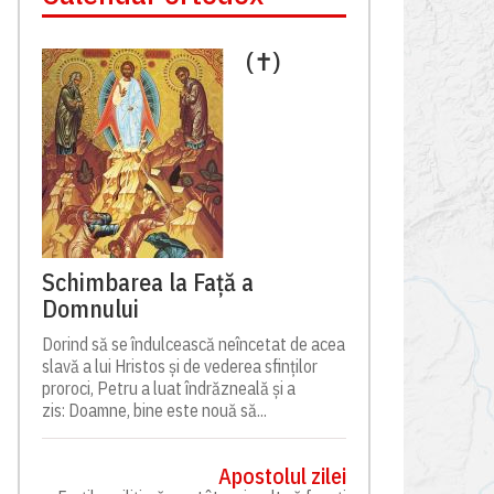
(✝)
Schimbarea la Față a
Domnului
Dorind să se îndulcească neîncetat de acea
slavă a lui Hristos și de vederea sfinților
proroci, Petru a luat îndrăzneală și a
zis: Doamne, bine este nouă să...
Apostolul zilei