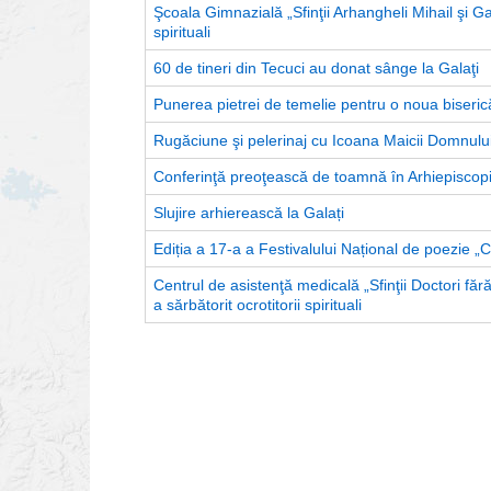
Şcoala Gimnazială „Sfinţii Arhangheli Mihail şi Gavri
spirituali
60 de tineri din Tecuci au donat sânge la Galaţi
Punerea pietrei de temelie pentru o noua biseric
Rugăciune şi pelerinaj cu Icoana Maicii Domnul
Conferinţă preoţească de toamnă în Arhiepiscopi
Slujire arhierească la Galați
Ediția a 17-a a Festivalului Național de poezie 
Centrul de asistenţă medicală „Sfinţii Doctori făr
a sărbătorit ocrotitorii spirituali