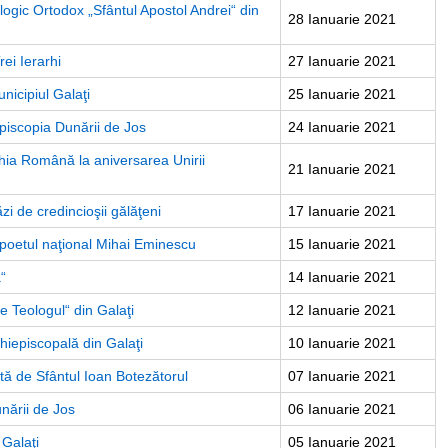
logic Ortodox „Sfântul Apostol Andrei“ din
28 Ianuarie 2021
rei Ierarhi
27 Ianuarie 2021
nicipiul Galaţi
25 Ianuarie 2021
piscopia Dunării de Jos
24 Ianuarie 2021
arhia Română la aniversarea Unirii
21 Ianuarie 2021
zi de credincioşii gălăţeni
17 Ianuarie 2021
e poetul naţional Mihai Eminescu
15 Ianuarie 2021
“
14 Ianuarie 2021
ie Teologul“ din Galaţi
12 Ianuarie 2021
iepiscopală din Galaţi
10 Ianuarie 2021
tă de Sfântul Ioan Botezătorul
07 Ianuarie 2021
nării de Jos
06 Ianuarie 2021
 Galaţi
05 Ianuarie 2021