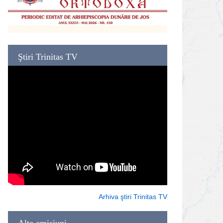
Ştiri Trinitas TV
Arhiva ştiri Trinitas TV
Alte emisiuni