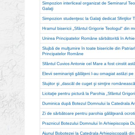
Simpozion interliceal organizat de Seminarul Teo
Galaţi
Simpozion studenţesc la Galaţi dedicat Sfinţilor T
Hramul bisericii „Sfântul Grigorie Teologul“ din mu
Unirea Principatelor Române sărbătorită în Arhie
Slujbă de mulţumire în toate bisericile din Patri
Principatelor Române
Sfântul Cuvios Antonie cel Mare a fost cinstit astă
Elevii seminarişti gălăţeni l-au omagiat astăzi p
Slujitor şi „dascăl de cuget şi simţire românească
Licitaţie pentru pictură la Parohia „Sfântul Grigor
Duminica după Botezul Domnului la Catedrala Arh
Zi de sărbătoare pentru parohia gălăţeană ocroti
Praznicul Botezului Domnului în Arhiepiscopia Du
Ajunul Bobotezei la Catedrala Arhiepiscopală din