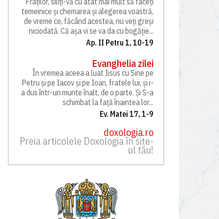
Fraților, siliți-vă cu atât mai mult să faceți
temeinice și chemarea și alegerea voastră,
de vreme ce, făcând acestea, nu veți greși
niciodată. Că așa vi se va da cu bogăție...
Ap. II Petru 1, 10-19
Evanghelia zilei
În vremea aceea a luat Iisus cu Sine pe
Petru și pe Iacov și pe Ioan, fratele lui, și i-
a dus într-un munte înalt, de o parte. Și S-a
schimbat la față înaintea lor...
Ev. Matei 17, 1-9
doxologia.ro
Preia articolele Doxologia în site-
ul tău!