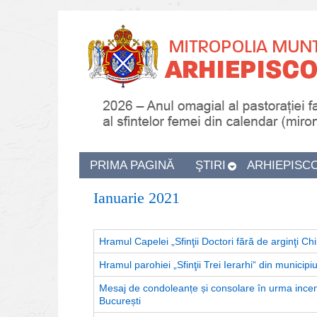
PRIMA PAGINĂ
ŞTIRI
ARHIEPISC
Ianuarie 2021
Hramul Capelei „Sfinţii Doctori fără de arginţi Chir
Hramul parohiei „Sfinţii Trei Ierarhi“ din municipiu
Mesaj de condoleanțe și consolare în urma incendi
București