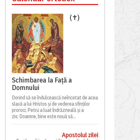
(✝)
Schimbarea la Față a
Domnului
Dorind să se îndulcească neîncetat de acea
slavă a lui Hristos și de vederea sfinților
proroci, Petru a luat îndrăzneală și a
zis: Doamne, bine este nouă să...
Apostolul zilei