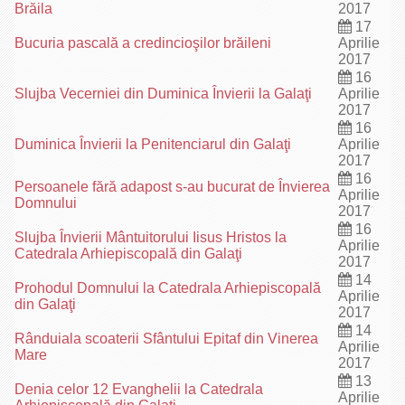
Brăila
2017
17
Bucuria pascală a credincioşilor brăileni
Aprilie
2017
16
Slujba Vecerniei din Duminica Învierii la Galaţi
Aprilie
2017
16
Duminica Învierii la Penitenciarul din Galaţi
Aprilie
2017
16
Persoanele fără adapost s-au bucurat de Învierea
Aprilie
Domnului
2017
16
Slujba Învierii Mântuitorului Iisus Hristos la
Aprilie
Catedrala Arhiepiscopală din Galaţi
2017
14
Prohodul Domnului la Catedrala Arhiepiscopală
Aprilie
din Galaţi
2017
14
Rânduiala scoaterii Sfântului Epitaf din Vinerea
Aprilie
Mare
2017
13
Denia celor 12 Evanghelii la Catedrala
Aprilie