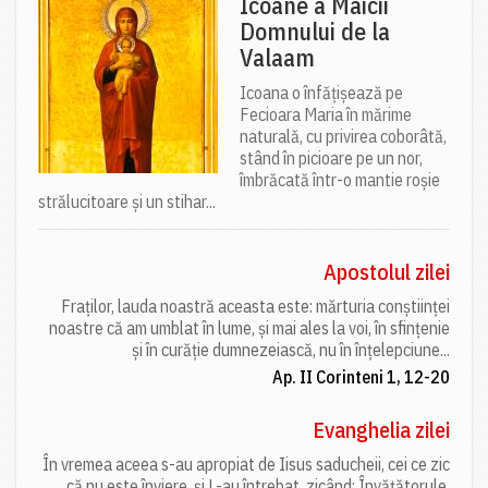
Icoane a Maicii
Domnului de la
Valaam
Icoana o înfățișează pe
Fecioara Maria în mărime
naturală, cu privirea coborâtă,
stând în picioare pe un nor,
îmbrăcată într-o mantie roșie
strălucitoare și un stihar...
Apostolul zilei
Fraților, lauda noastră aceasta este: mărturia conștiinței
noastre că am umblat în lume, și mai ales la voi, în sfințenie
și în curăție dumnezeiască, nu în înțelepciune...
Ap. II Corinteni 1, 12-20
Evanghelia zilei
În vremea aceea s-au apropiat de Iisus saducheii, cei ce zic
că nu este înviere, și L-au întrebat, zicând: Învățătorule,