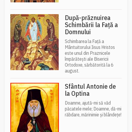
După-prăznuirea
Schimbării la Față a
Domnului
Schimbarea la Față a
Mântuitorului Iisus Hristos
este unul din Praznicele
împărătești ale Bisericii
Ortodoxe, sărbătorită la 6
august.
Sfântul Antonie de
la Optina
Doamne, ajută-mi să văd
păcatele mele; Doamne, dă-mi
răbdare, mărinimie şi blândeţe!