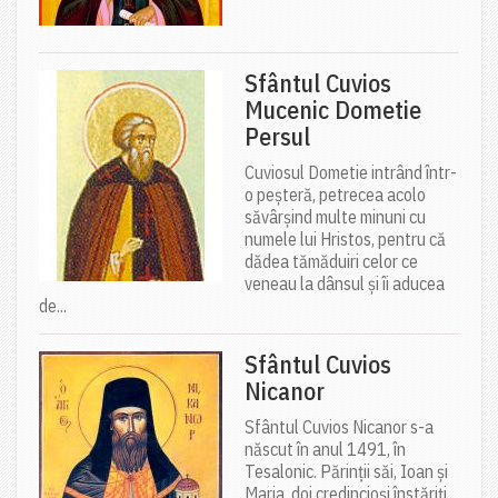
Sfântul Cuvios
Mucenic Dometie
Persul
Cuviosul Dometie intrând într-
o peșteră, petrecea acolo
săvârșind multe minuni cu
numele lui Hristos, pentru că
dădea tămăduiri celor ce
veneau la dânsul și îi aducea
de...
Sfântul Cuvios
Nicanor
Sfântul Cuvios Nicanor s-a
născut în anul 1491, în
Tesalonic. Părinții săi, Ioan și
Maria, doi credincioși înstăriți,