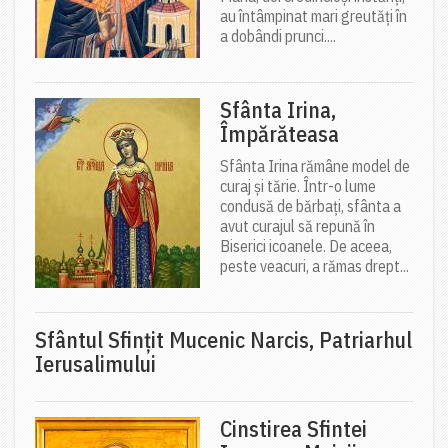
au întâmpinat mari greutăți în
a dobândi prunci....
Sfânta Irina,
Împărăteasa
Sfânta Irina rămâne model de
curaj și tărie. Într-o lume
condusă de bărbați, sfânta a
avut curajul să repună în
Biserici icoanele. De aceea,
peste veacuri, a rămas drept...
Sfântul Sfinţit Mucenic Narcis, Patriarhul
Ierusalimului
Cinstirea Sfintei