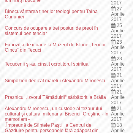
lumină şi bucurie
2017
27
Binecuvântarea tinerilor teologi pentru Taina
Aprilie
Cununiei
2017
25
Concurs de ocupare a trei posturi de preot în
Aprilie
sistemul penitenciar
2017
23
Expoziţia de icoane la Muzeul de Istorie „Teodor
Aprilie
Cincu“ din Tecuci
2017
23
Tecucenii şi-au cinstit ocrotitorul spiritual
Aprilie
2017
21
Simpozion dedicat marelui Alexandru Mironescu
Aprilie
2017
21
Praznicul „Izvorul Tămăduirii“ sărbătorit la Brăila
Aprilie
2017
Alexandru Mironescu, un custode al tezaurului
21
cultural şi cultural milenar al Bisericii Creştine - In
Aprilie
memoriam -
2017
„Împreună de Sfintele Paşti“ la Centrul de
18
Găzduire pentru persoanele fără adăpost din
Aprilie