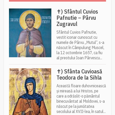
✝) Sfântul Cuvios
Pafnutie – Pârvu
Zugravul
Sfântul Cuvios Pafnutie,
vestit iconar cunoscut cu
numele de Pârvu „Mutul”, s-a
născut în Câmpulung Muscel,
la 12 octombrie 1657, ca fiu
al preotului Ioan Pârvescu...
✝) Sfânta Cuvioasă
Teodora de la Sihla
Această floare duhovnicească
și mireasă a lui Hristos, pe
care a odrăslit-o pământul
binecuvântat al Moldovei, s-a
născut pe la jumătatea
secolului al XVII-lea, în satul...