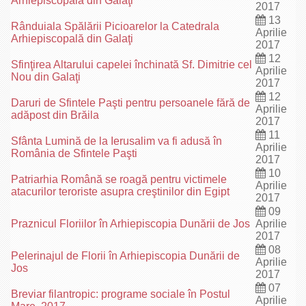
Arhiepiscopală din Galaţi
2017
13
Rânduiala Spălării Picioarelor la Catedrala
Aprilie
Arhiepiscopală din Galaţi
2017
12
Sfinţirea Altarului capelei închinată Sf. Dimitrie cel
Aprilie
Nou din Galaţi
2017
12
Daruri de Sfintele Paşti pentru persoanele fără de
Aprilie
adăpost din Brăila
2017
11
Sfânta Lumină de la Ierusalim va fi adusă în
Aprilie
România de Sfintele Paşti
2017
10
Patriarhia Română se roagă pentru victimele
Aprilie
atacurilor teroriste asupra creştinilor din Egipt
2017
09
Praznicul Floriilor în Arhiepiscopia Dunării de Jos
Aprilie
2017
08
Pelerinajul de Florii în Arhiepiscopia Dunării de
Aprilie
Jos
2017
07
Breviar filantropic: programe sociale în Postul
Aprilie