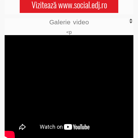
Galerie video
<p