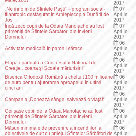
Mare, 2017
2017
„Ne înnoim de Sfintele Paşti“ – program social-
07
filantropic desfăşurat în Arhiepiscopia Dunării de
Aprilie
Jos
2017
Încă zece copii de la Odaia Manolache au fost
07
primeniţi de Sfintele Sărbători ale Învierii
Aprilie
Domnului
2017
06
Activitate medicală în parohii sărace
Aprilie
2017
06
Etapa eparhială a Concursului Naţional de
Aprilie
Creaţie „Icoana şi Şcoala mărturisirii“
2017
Biserica Ortodoxă Română a cheltuit 100 milioane
06
de euro pentru ajutorarea aproapelui în ultimii
Aprilie
cinci ani
2017
06
Campania „Donează sânge, salvează o viaţă!“
Aprilie
2017
Cei şase copii de la Odaia Manolache au fost
06
primeniţi de Sfintele Sărbători ale Învierii
Aprilie
Domnului
2017
Măsuri minimale de prevenire a incendiilor la
06
obiectivele de cult cu prilejul Sfintelor Sărbători de
Aprilie