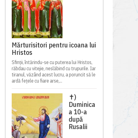
Mărturisitori pentru icoana lui
Hristos
Sfinții, întărindu-se cu puterea lui Hristos,
răbdau cu vitejie, neslăbind cu trupurile. Iar
tiranul, văzând acest lucru, a poruncit să le
ardă fețele cu fiare arse,...
✝)
Duminica
a 10-a
după
Rusalii