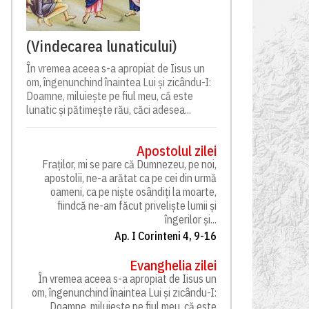
(Vindecarea lunaticului)
În vremea aceea s-a apropiat de Iisus un
om, îngenunchind înaintea Lui și zicându-I:
Doamne, miluiește pe fiul meu, că este
lunatic și pătimește rău, căci adesea...
Apostolul zilei
Fraților, mi se pare că Dumnezeu, pe noi,
apostolii, ne-a arătat ca pe cei din urmă
oameni, ca pe niște osândiți la moarte,
fiindcă ne-am făcut priveliște lumii și
îngerilor și...
Ap. I Corinteni 4, 9-16
Evanghelia zilei
În vremea aceea s-a apropiat de Iisus un
om, îngenunchind înaintea Lui și zicându-I:
Doamne, miluiește pe fiul meu, că este