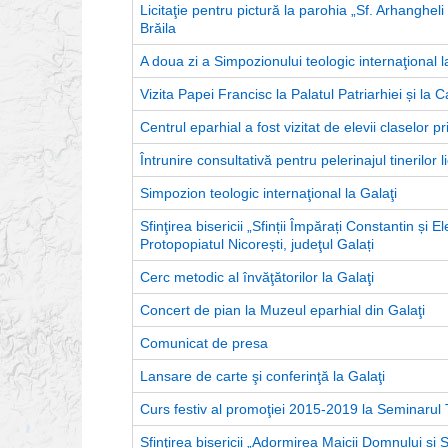
Licitaţie pentru pictură la parohia „Sf. Arhangheli 
Brăila
A doua zi a Simpozionului teologic internaţional l
Vizita Papei Francisc la Palatul Patriarhiei și la
Centrul eparhial a fost vizitat de elevii claselor 
Întrunire consultativă pentru pelerinajul tinerilor
Simpozion teologic internaţional la Galaţi
Sfinţirea bisericii „Sfinții Împărați Constantin și
Protopopiatul Nicorești, judeţul Galați
Cerc metodic al învăţătorilor la Galaţi
Concert de pian la Muzeul eparhial din Galaţi
Comunicat de presa
Lansare de carte şi conferinţă la Galaţi
Curs festiv al promoţiei 2015-2019 la Seminarul T
Sfinţirea bisericii „Adormirea Maicii Domnului și