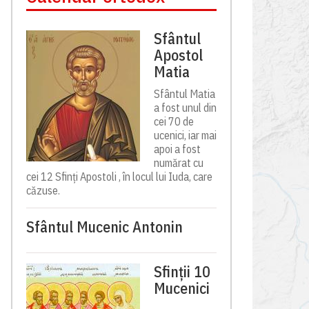
Sfântul
Apostol
Matia
Sfântul Matia
a fost unul din
cei 70 de
ucenici, iar mai
apoi a fost
numărat cu
cei 12 Sfinți Apostoli , în locul lui Iuda, care
căzuse.
Sfântul Mucenic Antonin
Sfinții 10
Mucenici