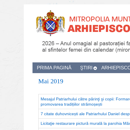
PRIMA PAGINĂ
ŞTIRI
ARHIEPISC
Mai 2019
Mesajul Patriarhului către părinţi şi copii: Formar
promovarea tradițiilor strămoșești
7 citate duhovnicești ale Patriarhului Daniel desp
Licitaţie restaurare pictură murală la parohia Măx