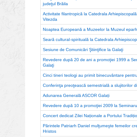
judeţul Brăila
Activitate filantropică la Catedrala Arhiepiscopal
Vitezda
Noaptea Europeană a Muzeelor la Muzeul eparhia
Seară cultural-spirituală la Catedrala Arhiepiscop
Sesiune de Comunicări Ştiinţifice la Galaţi
Revedere după 20 de ani a promoţiei 1999 a Semi
Galaţi
Cinci tineri teologi au primit binecuvântare pentr
Conferinţa preoţească semestrială a slujitorilor 
Adunarea Generală ASCOR Galați
Revedere după 10 a promoţiei 2009 la Seminarul T
Concert dedicat Zilei Naționale a Portului Tradiți
Părintele Patriarh Daniel mulţumeşte femeilor cre
Hristos