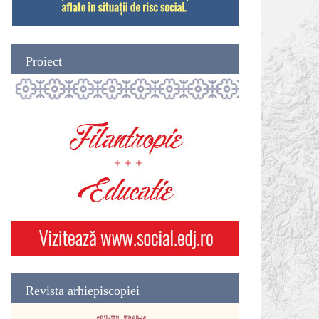
Proiect
Revista arhiepiscopiei