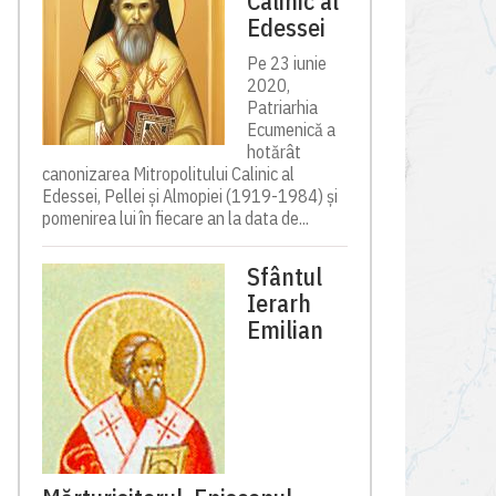
Calinic al
Edessei
Pe 23 iunie
2020,
Patriarhia
Ecumenică a
hotărât
canonizarea Mitropolitului Calinic al
Edessei, Pellei și Almopiei (1919-1984) și
pomenirea lui în fiecare an la data de...
Sfântul
Ierarh
Emilian