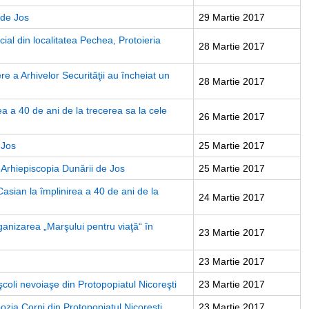
 de Jos
29 Martie 2017
cial din localitatea Pechea, Protoieria
28 Martie 2017
e a Arhivelor Securităţii au încheiat un
28 Martie 2017
ea a 40 de ani de la trecerea sa la cele
26 Martie 2017
 Jos
25 Martie 2017
n Arhiepiscopia Dunării de Jos
25 Martie 2017
 Casian la împlinirea a 40 de ani de la
24 Martie 2017
rganizarea „Marşului pentru viaţă“ în
23 Martie 2017
23 Martie 2017
şcoli nevoiaşe din Protopopiatul Nicoreşti
23 Martie 2017
zia Corni din Protopopiatul Nicoreşti
23 Martie 2017