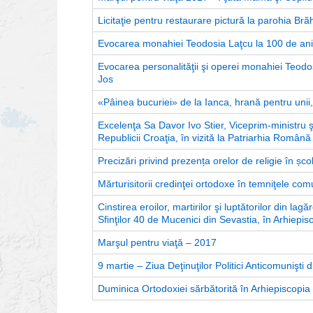
Licitaţie pentru restaurare pictură la parohia Brăhă
Evocarea monahiei Teodosia Laţcu la 100 de ani
Evocarea personalităţii şi operei monahiei Teodo
Jos
«Pâinea bucuriei» de la Ianca, hrană pentru unii,
Excelenţa Sa Davor Ivo Stier, Viceprim-ministru ş
Republicii Croaţia, în vizită la Patriarhia Română
Precizări privind prezența orelor de religie în școl
Mărturisitorii credinţei ortodoxe în temniţele comun
Cinstirea eroilor, martirilor şi luptătorilor din la
Sfinţilor 40 de Mucenici din Sevastia, în Arhiepis
Marşul pentru viaţă – 2017
9 martie – Ziua Deţinuţilor Politici Anticomunişt
Duminica Ortodoxiei sărbătorită în Arhiepiscopia