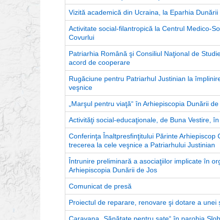
Vizită academică din Ucraina, la Eparhia Dunării
Activitate social-filantropică la Centrul Medico-So
Covurlui
Patriarhia Română şi Consiliul Naţional de Studier
acord de cooperare
Rugăciune pentru Patriarhul Justinian la împlinir
veşnice
„Marşul pentru viaţă“ în Arhiepiscopia Dunării de
Activităţi social-educaţionale, de Buna Vestire, î
Conferinţa Înaltpresfinţitului Părinte Arhiepiscop
trecerea la cele veşnice a Patriarhului Justinian
Întrunire preliminară a asociaţiilor implicate în o
Arhiepiscopia Dunării de Jos
Comunicat de presă
Proiectul de reparare, renovare şi dotare a unei 
Caravana „Sănătate pentru sate“ în parohia Slobo