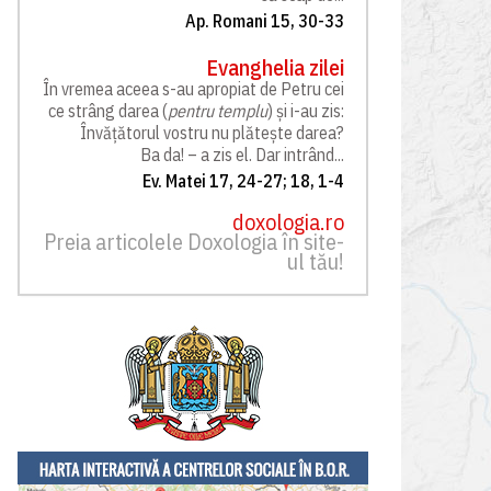
Ap. Romani 15, 30-33
Evanghelia zilei
În vremea aceea s-au apropiat de Petru cei
ce strâng darea (
pentru templu
) și i-au zis:
Învățătorul vostru nu plătește darea?
Ba da! – a zis el. Dar intrând...
Ev. Matei 17, 24-27; 18, 1-4
doxologia.ro
Preia articolele Doxologia în site-
ul tău!