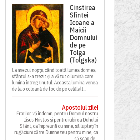
Cinstirea
Sfintei
Icoane a
Maicii
Domnului
de pe
Tolga
(Tolgska)
La miezul nopții, când toată lumea dormea,
sfântul s-a trezit și a văzut o lumină care
lumina întreg ținutul. Aceasta lumină venea
de la o coloană de foc de pe celălalt...
Apostolul zilei
Fraților, vă îndemn, pentru Domnul nostru
Iisus Hristos și pentru iubirea Duhului
Sfânt, ca împreună cu mine, să luptați în
rugăciuni către Dumnezeu pentru mine, ca
să scap de...