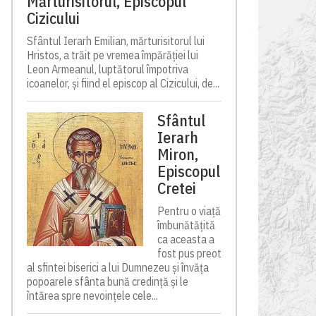
Mărturisitorul, Episcopul
Cizicului
Sfântul Ierarh Emilian, mărturisitorul lui
Hristos, a trăit pe vremea împărăției lui
Leon Armeanul, luptătorul împotriva
icoanelor, și fiind el episcop al Cizicului, de...
Sfântul
Ierarh
Miron,
Episcopul
Cretei
Pentru o viață
îmbunătățită
ca aceasta a
fost pus preot
al sfintei biserici a lui Dumnezeu și învăța
popoarele sfânta bună credință și le
întărea spre nevoințele cele...