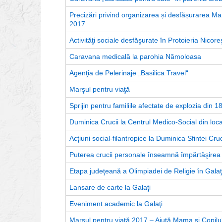
Precizări privind organizarea și desfășurarea Mar
2017
Activităţi sociale desfăşurate în Protoieria Nicoreş
Caravana medicală la parohia Nămoloasa
Agenţia de Pelerinaje „Basilica Travel“
Marşul pentru viaţă
Sprijin pentru familiile afectate de explozia din 
Duminica Crucii la Centrul Medico-Social din loc
Acţiuni social-filantropice la Duminica Sfintei Cru
Puterea crucii personale înseamnă împărtăşirea d
Etapa judeţeană a Olimpiadei de Religie în Galaţi
Lansare de carte la Galaţi
Eveniment academic la Galaţi
Marşul pentru viaţă 2017 – Ajută Mama şi Copilul