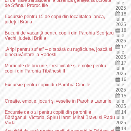
Zi de mare sărbătoare la biserica gălăţeană ocrotită
Iulie
de Sfântul Proroc Ilie
2025
18
Excursie pentru 15 de copii din localitatea Ianca,
Iulie
judeţul Brăila
2025
18
Bucurii de vacanţă pentru copiii din Parohia Scorţaru
Iulie
Vechi, judeţul Brăila
2025
17
„Aripi pentru suflet” – o tabără cu rugăciune, joacă și
Iulie
binecuvântare la Rădești
2025
17
Momente de bucurie, creativitate și emoție pentru
Iulie
copiii din Parohia Țibănești II
2025
16
Excursie pentru copiii din Parohia Ciocile
Iulie
2025
15
Creație, emoție, jocuri şi veselie în Parohia Lanurile
Iulie
2025
Excursie de o zi pentru copiii din parohiile
14
Bărăganul, Victoria, Spiru Haret, Mihai Bravu și Radu
Iulie
Vodă
2025
14