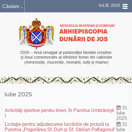
IULIE 2025
Iulie 2025
31
Activităţi sportive pentru tineri, în Parohia Umbrăreşti
Iulie
I
2025
Licitaţie pentru adjudecarea lucrărilor de pictură la
31
Parohia „Pogorârea Sf. Duh şi Sf. Stelian Paflagonul”
Iulie