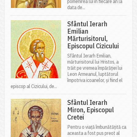
pomenirea lui în fiecare an la
data de...
Sfântul Ierarh
Emilian
Mărturisitorul,
Episcopul Cizicului
Sfântul Ierarh Emilian,
mărturisitorul lui Hristos, a
trăit pe vremea împărăției lui
Leon Armeanul, luptătorul
împotriva icoanelor, și fiind el
episcop al Cizicului, de...
Sfântul Ierarh
Miron, Episcopul
Cretei
Pentru o viață îmbunătățită ca
aceasta a fost pus preot al