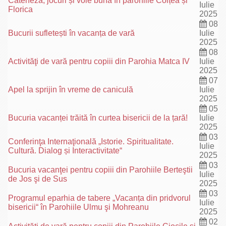
Cateheză, jocuri și voie bună în parohiile Colțea și
Iulie
Florica
2025
08
Bucurii sufletești în vacanța de vară
Iulie
2025
08
Activităţi de vară pentru copiii din Parohia Matca IV
Iulie
2025
07
Apel la sprijin în vreme de caniculă
Iulie
2025
05
Bucuria vacanței trăită în curtea bisericii de la țară!
Iulie
2025
03
Conferinţa Internaţională „Istorie. Spiritualitate.
Iulie
Cultură. Dialog și Interactivitate“
2025
03
Bucuria vacanţei pentru copiii din Parohiile Berteştii
Iulie
de Jos şi de Sus
2025
03
Programul eparhia de tabere „Vacanța din pridvorul
Iulie
bisericii“ în Parohiile Ulmu şi Mohreanu
2025
02