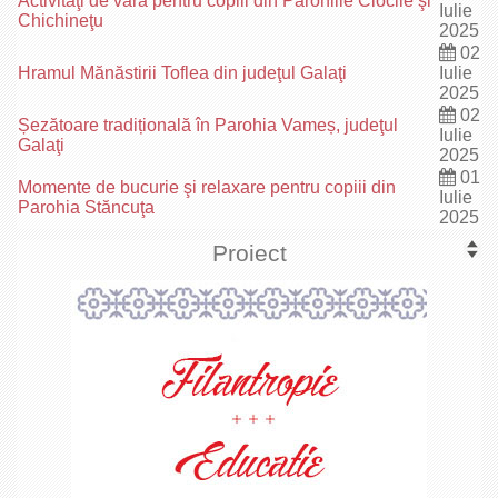
Activităţi de vară pentru copiii din Parohiile Ciocile şi
Iulie
Chichineţu
2025
02
Hramul Mănăstirii Toflea din judeţul Galaţi
Iulie
2025
02
Șezătoare tradițională în Parohia Vameș, judeţul
Iulie
Galaţi
2025
01
Momente de bucurie şi relaxare pentru copiii din
Iulie
Parohia Stăncuţa
2025
Proiect