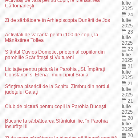
Activităţi de vară pentru copii, la Mănăstirea
Iulie
Cârlomăneşti
2025
24
Zi de sărbătoare în Arhiepiscopia Dunării de Jos
Iulie
2025
23
Activități de vacanță pentru 100 de copii, la
Iulie
Mănăstirea Toflea
2025
22
Sfântul Cuvios Dometie, prieten al copiilor din
Iulie
parohiile Scărlătești și Vultureni
2025
21
Licitaţie pentru pictură la Parohia ,,Sf. Împărați
Iulie
Constantin și Elena”, municipiul Brăila
2025
21
Sfinţirea bisericii de la Schitul Zimbru din nordul
Iulie
judeţului Galaţi
2025
21
Club de pictură pentru copii la Parohia Buceşti
Iulie
2025
20
Bucurie la sărbătoarea Sfântului Ilie, în Parohia
Iulie
Însurăţei II
2025
20