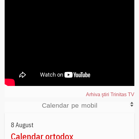
Arhiva ştiri Trinitas TV
Calendar pe mobil
8 August
Calendar ortodox