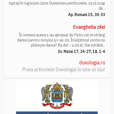
luptați în rugăciuni către Dumnezeu pentru mine, ca să scap
de...
Ap. Romani 15, 30-33
Evanghelia zilei
În vremea aceea s-au apropiat de Petru cei ce strâng
darea (
pentru templu
) și i-au zis: Învățătorul vostru nu
plătește darea? Ba da! – a zis el. Dar intrând...
Ev. Matei 17, 24-27; 18, 1-4
doxologia.ro
Preia articolele Doxologia în site-ul tău!