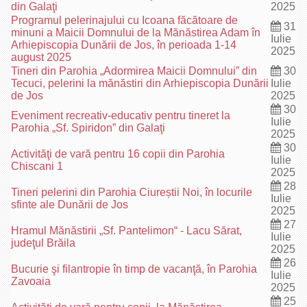
din Galaţi
2025
Programul pelerinajului cu Icoana făcătoare de
31
minuni a Maicii Domnului de la Mănăstirea Adam în
Iulie
Arhiepiscopia Dunării de Jos, în perioada 1-14
2025
august 2025
Tineri din Parohia „Adormirea Maicii Domnului” din
30
Tecuci, pelerini la mănăstiri din Arhiepiscopia Dunării
Iulie
de Jos
2025
30
Eveniment recreativ-educativ pentru tineret la
Iulie
Parohia „Sf. Spiridon” din Galaţi
2025
30
Activităţi de vară pentru 16 copii din Parohia
Iulie
Chiscani 1
2025
28
Tineri pelerini din Parohia Ciureștii Noi, în locurile
Iulie
sfinte ale Dunării de Jos
2025
27
Hramul Mănăstirii „Sf. Pantelimon“ - Lacu Sărat,
Iulie
judeţul Brăila
2025
26
Bucurie şi filantropie în timp de vacanţă, în Parohia
Iulie
Zavoaia
2025
25