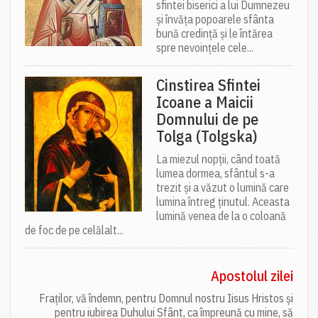
sfintei biserici a lui Dumnezeu
și învăța popoarele sfânta
bună credință și le întărea
spre nevoințele cele...
Cinstirea Sfintei
Icoane a Maicii
Domnului de pe
Tolga (Tolgska)
La miezul nopții, când toată
lumea dormea, sfântul s-a
trezit și a văzut o lumină care
lumina întreg ținutul. Aceasta
lumină venea de la o coloană
de foc de pe celălalt...
Apostolul zilei
Fraților, vă îndemn, pentru Domnul nostru Iisus Hristos și
pentru iubirea Duhului Sfânt, ca împreună cu mine, să