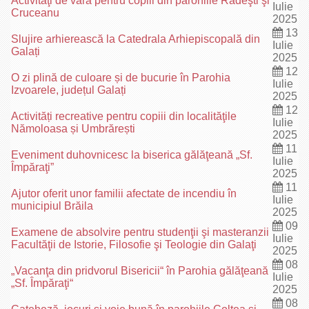
Activităţi de vară pentru copiii din parohiile Rădeşti şi
Iulie
Cruceanu
2025
13
Slujire arhierească la Catedrala Arhiepiscopală din
Iulie
Galați
2025
12
O zi plină de culoare și de bucurie în Parohia
Iulie
Izvoarele, județul Galați
2025
12
Activități recreative pentru copiii din localităţile
Iulie
Nămoloasa și Umbrărești
2025
11
Eveniment duhovnicesc la biserica gălăţeană „Sf.
Iulie
Împăraţi”
2025
11
Ajutor oferit unor familii afectate de incendiu în
Iulie
municipiul Brăila
2025
09
Examene de absolvire pentru studenţii şi masteranzii
Iulie
Facultăţii de Istorie, Filosofie şi Teologie din Galaţi
2025
08
„Vacanţa din pridvorul Bisericii“ în Parohia gălăţeană
Iulie
„Sf. Împăraţi“
2025
08