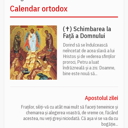
Calendar ortodox
(✝) Schimbarea la
Față a Domnului
Dorind să se îndulcească
neîncetat de acea slavă a lui
Hristos și de vederea sfinților
proroci, Petru a luat
îndrăzneală și a zis: Doamne,
bine este nouă să...
Apostolul zilei
Fraților, siliți-vă cu atât mai mult să faceți temeinice și
chemarea și alegerea voastră, de vreme ce, făcând
acestea, nu veți greși niciodată. Că așa vi se va da cu
bogăție...