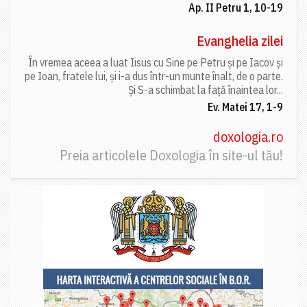
Ap. II Petru 1, 10-19
Evanghelia zilei
În vremea aceea a luat Iisus cu Sine pe Petru și pe Iacov și
pe Ioan, fratele lui, și i-a dus într-un munte înalt, de o parte.
Și S-a schimbat la față înaintea lor...
Ev. Matei 17, 1-9
doxologia.ro
Preia articolele Doxologia în site-ul tău!