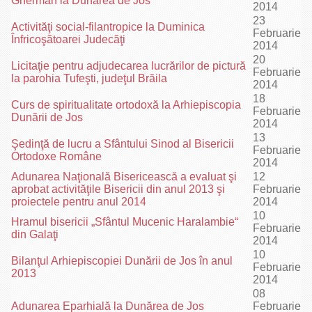
Gherman la Dunărea de Jos
2014
23
Activităţi social-filantropice la Duminica
Februarie
Înfricoşătoarei Judecăţi
2014
20
Licitaţie pentru adjudecarea lucrărilor de pictură
Februarie
la parohia Tufeşti, judeţul Brăila
2014
18
Curs de spiritualitate ortodoxă la Arhiepiscopia
Februarie
Dunării de Jos
2014
13
Şedinţă de lucru a Sfântului Sinod al Bisericii
Februarie
Ortodoxe Române
2014
Adunarea Naţională Bisericească a evaluat şi
12
aprobat activităţile Bisericii din anul 2013 şi
Februarie
proiectele pentru anul 2014
2014
10
Hramul bisericii „Sfântul Mucenic Haralambie“
Februarie
din Galaţi
2014
10
Bilanţul Arhiepiscopiei Dunării de Jos în anul
Februarie
2013
2014
08
Adunarea Eparhială la Dunărea de Jos
Februarie