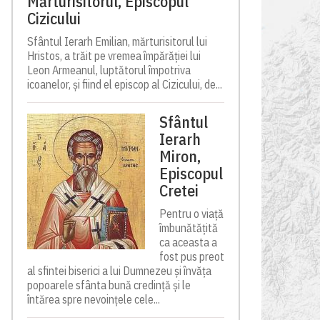
Mărturisitorul, Episcopul
Cizicului
Sfântul Ierarh Emilian, mărturisitorul lui
Hristos, a trăit pe vremea împărăției lui
Leon Armeanul, luptătorul împotriva
icoanelor, și fiind el episcop al Cizicului, de...
Sfântul
Ierarh
Miron,
Episcopul
Cretei
Pentru o viață
îmbunătățită
ca aceasta a
fost pus preot
al sfintei biserici a lui Dumnezeu și învăța
popoarele sfânta bună credință și le
întărea spre nevoințele cele...