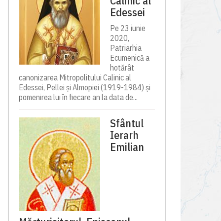
Calinic al
Edessei
Pe 23 iunie
2020,
Patriarhia
Ecumenică a
hotărât
canonizarea Mitropolitului Calinic al
Edessei, Pellei și Almopiei (1919-1984) și
pomenirea lui în fiecare an la data de...
Sfântul
Ierarh
Emilian