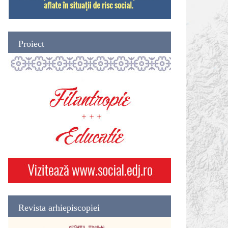
Proiect
Revista arhiepiscopiei