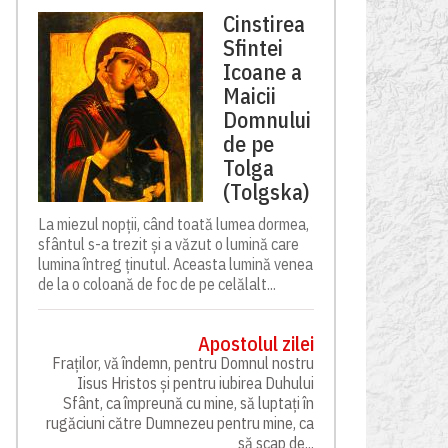
Cinstirea
Sfintei
Icoane a
Maicii
Domnului
de pe
Tolga
(Tolgska)
La miezul nopții, când toată lumea dormea,
sfântul s-a trezit și a văzut o lumină care
lumina întreg ținutul. Aceasta lumină venea
de la o coloană de foc de pe celălalt...
Apostolul zilei
Fraților, vă îndemn, pentru Domnul nostru
Iisus Hristos și pentru iubirea Duhului
Sfânt, ca împreună cu mine, să luptați în
rugăciuni către Dumnezeu pentru mine, ca
să scap de...