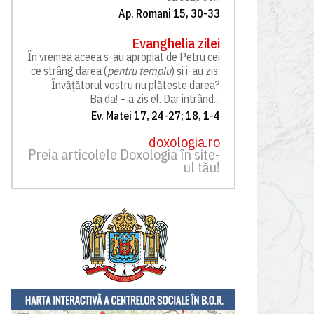
Ap. Romani 15, 30-33
Evanghelia zilei
În vremea aceea s-au apropiat de Petru cei
ce strâng darea (
pentru templu
) și i-au zis:
Învățătorul vostru nu plătește darea?
Ba da! – a zis el. Dar intrând...
Ev. Matei 17, 24-27; 18, 1-4
doxologia.ro
Preia articolele Doxologia în site-
ul tău!