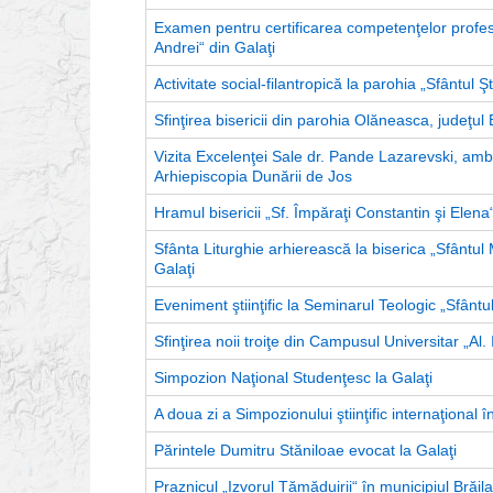
Examen pentru certificarea competenţelor profesi
Andrei“ din Galaţi
Activitate social-filantropică la parohia „Sfântul 
Sfinţirea bisericii din parohia Olăneasca, judeţul 
Vizita Excelenţei Sale dr. Pande Lazarevski, amb
Arhiepiscopia Dunării de Jos
Hramul bisericii „Sf. Împăraţi Constantin şi Elena“
Sfânta Liturghie arhierească la biserica „Sfântul
Galaţi
Eveniment ştiinţific la Seminarul Teologic „Sfântu
Sfinţirea noii troiţe din Campusul Universitar „Al. 
Simpozion Naţional Studenţesc la Galaţi
A doua zi a Simpozionului ştiinţific internaţional 
Părintele Dumitru Stăniloae evocat la Galaţi
Praznicul „Izvorul Tămăduirii“ în municipiul Brăila