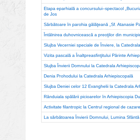
Etapa eparhială a concursului–spectacol „Bucuria 
de Jos
Sărbătoare în parohia gălăţeană „Sf. Atanasie Pa
Întâlnirea duhovnicească a preoţilor din municipiu
Slujba Vecerniei speciale de Înviere, la Catedral
Vizita pascală a Înaltpreasfinţitului Părinte Arhie
Slujba Învierii Domnului la Catedrala Arhiepiscop
Denia Prohodului la Catedrala Arhiepiscopală
Slujba Deniei celor 12 Evanghelii la Catedrala Ar
Rânduiala spălării picioarelor în Arhiepiscopia D
Activitate filantropic la Centrul regional de cazare
La sărbătoarea Învierii Domnului, Lumina Sfântă