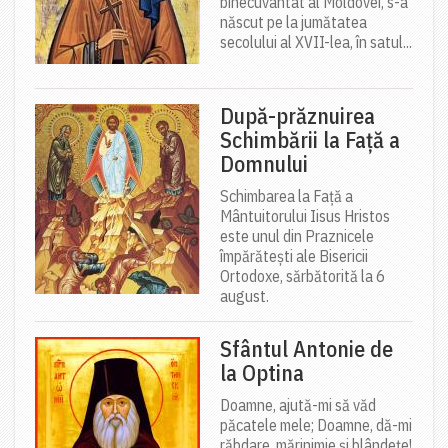
binecuvântat al Moldovei, s-a
născut pe la jumătatea
secolului al XVII-lea, în satul...
După-prăznuirea
Schimbării la Față a
Domnului
Schimbarea la Față a
Mântuitorului Iisus Hristos
este unul din Praznicele
împărătești ale Bisericii
Ortodoxe, sărbătorită la 6
august.
Sfântul Antonie de
la Optina
Doamne, ajută-mi să văd
păcatele mele; Doamne, dă-mi
răbdare, mărinimie şi blândeţe!