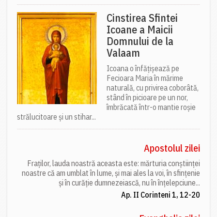
Cinstirea Sfintei
Icoane a Maicii
Domnului de la
Valaam
Icoana o înfățișează pe
Fecioara Maria în mărime
naturală, cu privirea coborâtă,
stând în picioare pe un nor,
îmbrăcată într-o mantie roșie
strălucitoare și un stihar...
Apostolul zilei
Fraților, lauda noastră aceasta este: mărturia conștiinței
noastre că am umblat în lume, și mai ales la voi, în sfințenie
și în curăție dumnezeiască, nu în înțelepciune...
Ap. II Corinteni 1, 12-20