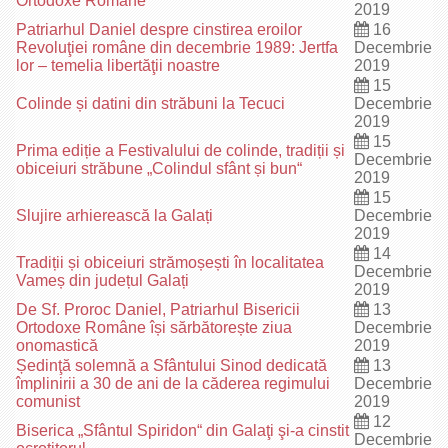
Ortodoxe Române
2019
Patriarhul Daniel despre cinstirea eroilor
16
Revoluţiei române din decembrie 1989: Jertfa
Decembrie
lor – temelia libertăţii noastre
2019
15
Colinde și datini din străbuni la Tecuci
Decembrie
2019
15
Prima ediție a Festivalului de colinde, tradiții și
Decembrie
obiceiuri străbune „Colindul sfânt și bun“
2019
15
Slujire arhierească la Galați
Decembrie
2019
14
Tradiții și obiceiuri strămoșești în localitatea
Decembrie
Vameș din județul Galați
2019
De Sf. Proroc Daniel, Patriarhul Bisericii
13
Ortodoxe Române își sărbătorește ziua
Decembrie
onomastică
2019
Ședinţă solemnă a Sfântului Sinod dedicată
13
împlinirii a 30 de ani de la căderea regimului
Decembrie
comunist
2019
12
Biserica „Sfântul Spiridon“ din Galaţi şi-a cinstit
Decembrie