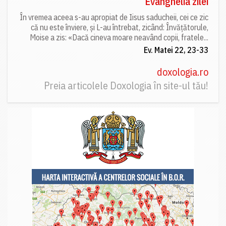
Evanghelia zilei
În vremea aceea s-au apropiat de Iisus saducheii, cei ce zic
că nu este înviere, și L-au întrebat, zicând: Învățătorule,
Moise a zis: «Dacă cineva moare neavând copii, fratele...
Ev. Matei 22, 23-33
doxologia.ro
Preia articolele Doxologia în site-ul tău!