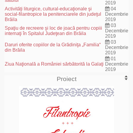
satului“
2019
Activităţi liturgice, cultural-educaţionale şi
04
social-filantropice la penitenciarele din judeţul
Decembrie
Brăila
2019
03
Spaţiu de recreere şi loc de joacă pentru copiii
Decembrie
internaţi în Spitalul Judeţean din Brăila
2019
03
Daruri oferite copiilor de la Grădiniţa „Familia“
Decembrie
din Brăila
2019
01
Ziua Naţională a României sărbătorită la Galaţi
Decembrie
2019
Proiect