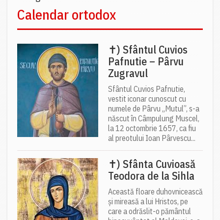
Calendar ortodox
✝) Sfântul Cuvios
Pafnutie – Pârvu
Zugravul
Sfântul Cuvios Pafnutie,
vestit iconar cunoscut cu
numele de Pârvu „Mutul”, s-a
născut în Câmpulung Muscel,
la 12 octombrie 1657, ca fiu
al preotului Ioan Pârvescu...
✝) Sfânta Cuvioasă
Teodora de la Sihla
Această floare duhovnicească
și mireasă a lui Hristos, pe
care a odrăslit-o pământul