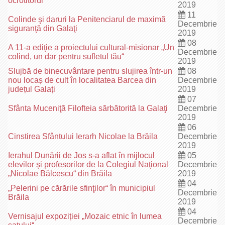
ocrotitorul
2019
11
Colinde şi daruri la Penitenciarul de maximă
Decembrie
siguranţă din Galaţi
2019
08
A 11-a ediţie a proiectului cultural-misionar „Un
Decembrie
colind, un dar pentru sufletul tău“
2019
Slujbă de binecuvântare pentru slujirea într-un
08
nou locaș de cult în localitatea Barcea din
Decembrie
județul Galați
2019
07
Sfânta Muceniţă Filofteia sărbătorită la Galaţi
Decembrie
2019
06
Cinstirea Sfântului Ierarh Nicolae la Brăila
Decembrie
2019
Ierahul Dunării de Jos s-a aflat în mijlocul
05
elevilor şi profesorilor de la Colegiul Naţional
Decembrie
„Nicolae Bălcescu“ din Brăila
2019
04
„Pelerini pe cărările sfinţilor“ în municipiul
Decembrie
Brăila
2019
04
Vernisajul expoziției „Mozaic etnic în lumea
Decembrie