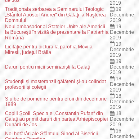
de Jos
2019
Tradiţionala serbarea a Seminarului Teologic
19
„Sfântul Apostol Andrei“ din Galaţi la Naşterea
Decembrie
Domnului
2019
Noul ambasador al Statelor Unite ale Americii
19
la Bucureşti în vizită de prezentare la Patriarhia
Decembrie
Română
2019
19
Licitaţie pentru pictură la parohia Movila
Decembrie
Miresii, judeţul Brăila
2019
19
Daruri pentru micii seminarişti la Galaţi
Decembrie
2019
18
Studenţii şi masteranzii gălăţeni şi-au colindat
Decembrie
profesorii şi colegii
2019
18
Slujbe de pomenire pentru eroii din decembrie
Decembrie
1989
2019
Copiii Şcolii Speciale „Constantin Pufan“ din
18
Galaţi au primit daruri din partea Arhiepiscopiei
Decembrie
Dunării de Jos
2019
16
Noi hotărâri ale Sfântului Sinod al Bisericii
Decembrie