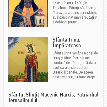
născut în anul 1491, în
Tesalonic. Părinții săi, Ioan și
Maria, doi credincioși înstăriți,
au întâmpinat mari greutăți în
a dobândi prunci....
Sfânta Irina,
Împărăteasa
Sfânta Irina rămâne model de
curaj și tărie. Într-o lume
condusă de bărbați, sfânta a
avut curajul să repună în
Biserici icoanele. De aceea,
peste veacuri, a rămas drept...
Sfântul Sfinţit Mucenic Narcis, Patriarhul
Ierusalimului