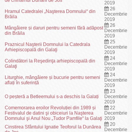
de chiriarhul Dunării de Jos
2019
26
Hramul Catedralei „Naşterea Domnului“ din
Decembrie
Brăila
2019
26
Mângâiere și daruri pentru semeni fără adăpost
Decembrie
din Brăila
2019
25
Praznicul Naşterii Domnului la Catedrala
Decembrie
Arhiepiscopală din Galaţi
2019
24
Colindători la Reşedinţa arhiepiscopală din
Decembrie
Galaţi
2019
24
Liturghie, mângâiere și bucurie pentru semeni
Decembrie
aflați în suferință
2019
23
O peșteră a Betleemului s-a deschis la Galați
Decembrie
2019
Comemorarea eroilor Revoluției din 1989 și
22
Festivalul de datini şi obiceiuri la Naşterea
Decembrie
Domnului şi Anul Nou „Tudor Pamfile“ la Galaţi
2019
20
Cinstirea Sfântului Ignatie Teoforul la Dunărea
Decembrie