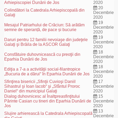
Arhiepiscopiei Dunării de Jos
2020
20
Colindători la Catedrala Arhiepiscopală din
Decembrie
Galaţi
2020
19
Mesajul Patriarhului de Crăciun: Să arătăm
Decembrie
semne de speranță, de pace și bucurie
2020
19
Daruri pentru 12 familii nevoiaşe din judeţele
Decembrie
Galaţi şi Brăila de la ASCOR Galaţi
2020
18
Consfătuire duhovnicească cu preoţii din
Decembrie
Eparhia Dunării de Jos
2020
18
Ediţia a 7-a a activităţii social-filantropice
Decembrie
„Bucuria de a dărui“ în Eparhia Dunării de Jos
2020
Sfinţirea bisericii „Sfinţii Cuvioşi Daniil
17
Sihastrul şi Ioan Iacob“ şi „Sfântul Proroc
Decembrie
Daniel“ din municipiul Galaţi
2020
Dialog duhovnicesc al Înaltpreasfinţitului
15
Părinte Casian cu tineri din Eparhia Dunării de
Decembrie
Jos
2020
13
Slujire arhierească la Catedrala Arhiepiscopală
Decembrie