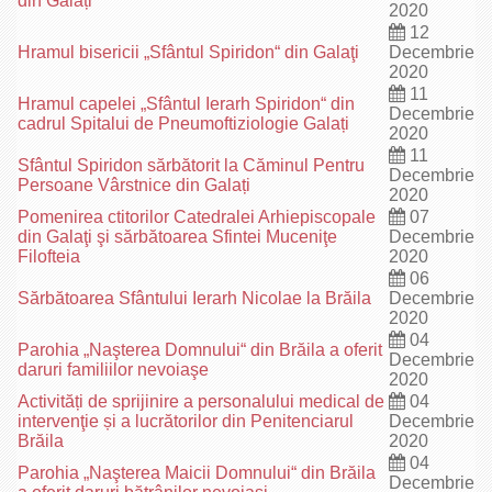
din Galați
2020
12
Hramul bisericii „Sfântul Spiridon“ din Galaţi
Decembrie
2020
11
Hramul capelei „Sfântul Ierarh Spiridon“ din
Decembrie
cadrul Spitalui de Pneumoftiziologie Galați
2020
11
Sfântul Spiridon sărbătorit la Căminul Pentru
Decembrie
Persoane Vârstnice din Galați
2020
Pomenirea ctitorilor Catedralei Arhiepiscopale
07
din Galaţi şi sărbătoarea Sfintei Muceniţe
Decembrie
Filofteia
2020
06
Sărbătoarea Sfântului Ierarh Nicolae la Brăila
Decembrie
2020
04
Parohia „Naşterea Domnului“ din Brăila a oferit
Decembrie
daruri familiilor nevoiaşe
2020
Activități de sprijinire a personalului medical de
04
intervenţie și a lucrătorilor din Penitenciarul
Decembrie
Brăila
2020
04
Parohia „Naşterea Maicii Domnului“ din Brăila
Decembrie