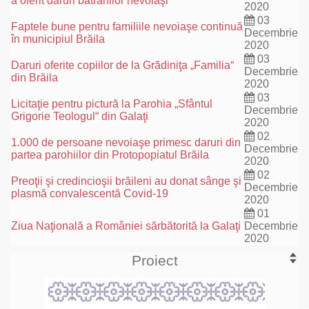
a oferit daruri bătrânilor nevoiaşi
2020
03
Faptele bune pentru familiile nevoiaşe continuă
Decembrie
în municipiul Brăila
2020
03
Daruri oferite copiilor de la Grădiniţa „Familia“
Decembrie
din Brăila
2020
03
Licitaţie pentru pictură la Parohia „Sfântul
Decembrie
Grigorie Teologul“ din Galaţi
2020
02
1.000 de persoane nevoiaşe primesc daruri din
Decembrie
partea parohiilor din Protopopiatul Brăila
2020
02
Preoţii şi credincioşii brăileni au donat sânge şi
Decembrie
plasmă convalescentă Covid-19
2020
01
Ziua Naţională a României sărbătorită la Galaţi
Decembrie
2020
Proiect