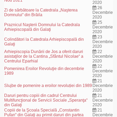
Nou 2021
2020
26
Zi de sărbătoare la Catedrala „Naşterea
Decembrie
Domnului“ din Brăila
2020
25
Praznicul Naşterii Domnului la Catedrala
Decembrie
Arhiepiscopală din Galaţi
2020
23
Colindători la Catedrala Arhiepiscopală din
Decembrie
Galaţi
2020
Arhiepiscopia Dunării de Jos a oferit daruri
22
asistaţilor de la Cantina „Sfântul Nicolae“ a
Decembrie
Centrului Eparhial
2020
22
Pomenirea Eroilor Revoluţie din decembrie
Decembrie
1989
2020
21
Slujbe de pomenire a eroilor revoluției din 1989
Decembrie
2020
Daruri pentru copiii din cadrul Centrului
21
Multifuncţional de Servicii Sociale „Speranţa“
Decembrie
din Galaţi
2020
Copiii de la Şcoala Specială „Constantin
21
Pufan“ din Galaţi au primit daruri din partea
Decembrie