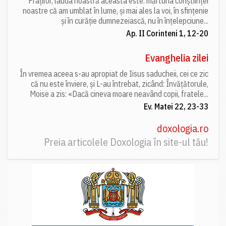
Fraților, lauda noastră aceasta este: mărturia conștiinței
noastre că am umblat în lume, și mai ales la voi, în sfințenie
și în curăție dumnezeiască, nu în înțelepciune...
Ap. II Corinteni 1, 12-20
Evanghelia zilei
În vremea aceea s-au apropiat de Iisus saducheii, cei ce zic
că nu este înviere, și L-au întrebat, zicând: Învățătorule,
Moise a zis: «Dacă cineva moare neavând copii, fratele...
Ev. Matei 22, 23-33
doxologia.ro
Preia articolele Doxologia în site-ul tău!