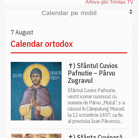
Arhiva ştiri Trinitas TV
Calendar pe mobil
7 August
Calendar ortodox
✝) Sfântul Cuvios
Pafnutie – Pârvu
Zugravul
Sfântul Cuvios Pafnutie,
vestit iconar cunoscut cu
numele de Pârvu „Mutul”, s-a
născut în Câmpulung Muscel,
la 12 octombrie 1657, ca fiu
al preotului Ioan Pârvescu...
✝) Sfânta Cuvioasă