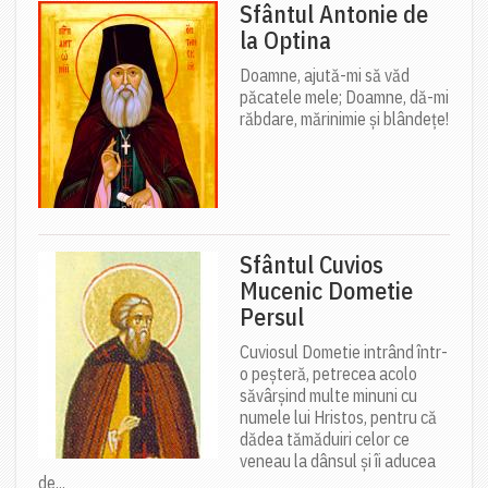
Sfântul Antonie de
la Optina
Doamne, ajută-mi să văd
păcatele mele; Doamne, dă-mi
răbdare, mărinimie şi blândeţe!
Sfântul Cuvios
Mucenic Dometie
Persul
Cuviosul Dometie intrând într-
o peșteră, petrecea acolo
săvârșind multe minuni cu
numele lui Hristos, pentru că
dădea tămăduiri celor ce
veneau la dânsul și îi aducea
de...