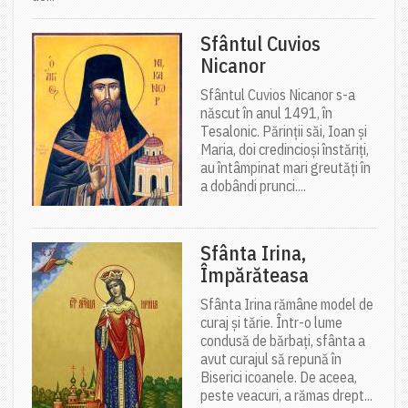
Sfântul Cuvios
Nicanor
Sfântul Cuvios Nicanor s-a
născut în anul 1491, în
Tesalonic. Părinții săi, Ioan și
Maria, doi credincioși înstăriți,
au întâmpinat mari greutăți în
a dobândi prunci....
Sfânta Irina,
Împărăteasa
Sfânta Irina rămâne model de
curaj și tărie. Într-o lume
condusă de bărbați, sfânta a
avut curajul să repună în
Biserici icoanele. De aceea,
peste veacuri, a rămas drept...