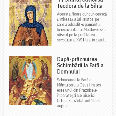
Teodora de la Sihla
Această floare duhovnicească
și mireasă a lui Hristos, pe
care a odrăslit-o pământul
binecuvântat al Moldovei, s-a
născut pe la jumătatea
secolului al XVII-lea, în satul...
După-prăznuirea
Schimbării la Față a
Domnului
Schimbarea la Față a
Mântuitorului Iisus Hristos
este unul din Praznicele
împărătești ale Bisericii
Ortodoxe, sărbătorită la 6
august.