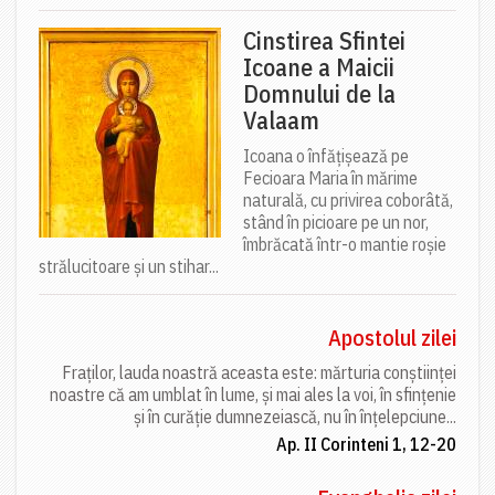
Cinstirea Sfintei
Icoane a Maicii
Domnului de la
Valaam
Icoana o înfățișează pe
Fecioara Maria în mărime
naturală, cu privirea coborâtă,
stând în picioare pe un nor,
îmbrăcată într-o mantie roșie
strălucitoare și un stihar...
Apostolul zilei
Fraților, lauda noastră aceasta este: mărturia conștiinței
noastre că am umblat în lume, și mai ales la voi, în sfințenie
și în curăție dumnezeiască, nu în înțelepciune...
Ap. II Corinteni 1, 12-20