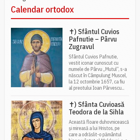
Calendar ortodox
✝) Sfântul Cuvios
Pafnutie – Pârvu
Zugravul
Sfântul Cuvios Pafnutie,
vestit iconar cunoscut cu
numele de Pârvu „Mutul”, s-a
născut în Câmpulung Muscel,
la 12 octombrie 1657, ca fiu
al preotului Ioan Pârvescu...
✝) Sfânta Cuvioasă
Teodora de la Sihla
Această floare duhovnicească
și mireasă a lui Hristos, pe
care a odrăslit-o pământul