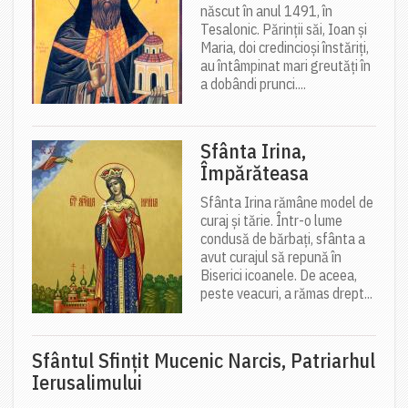
născut în anul 1491, în
Tesalonic. Părinții săi, Ioan și
Maria, doi credincioși înstăriți,
au întâmpinat mari greutăți în
a dobândi prunci....
Sfânta Irina,
Împărăteasa
Sfânta Irina rămâne model de
curaj și tărie. Într-o lume
condusă de bărbați, sfânta a
avut curajul să repună în
Biserici icoanele. De aceea,
peste veacuri, a rămas drept...
Sfântul Sfinţit Mucenic Narcis, Patriarhul
Ierusalimului