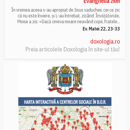
Evanghelia zilei
În vremea aceea s-au apropiat de Iisus saducheii, cei ce zic
că nu este înviere, și L-au întrebat, zicând: Învățătorule,
Moise a zis: «Dacă cineva moare neavând copii, fratele...
Ev. Matei 22, 23-33
doxologia.ro
Preia articolele Doxologia în site-ul tău!