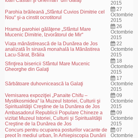
Ioan Casian şi Gherman“ din Galaţi
2015
27
Parohia brăileană „Sfântul Cuvios Dimitrie cel
Octombrie
Nou“ şi-a cinstit ocrotitorul
2015
26
Hramul parohiei gălăţene „Sfântul Mare
Octombrie
Mucenic Dimitrie, Izvorâtorul de Mir“
2015
Viața mănăstirească de la Dunărea de Jos
22
analizată în sinaxă monahală la Mănăstirea
Octombrie
Lacu-Sărat, Brăila
2015
18
Sfinţirea bisericii Sfântul Mare Mucenic
Octombrie
Gheorghe din Galaţi
2015
17
Sărbătoare duhovnicească la Galaţi
Octombrie
2015
Vernisarea expoziţiei „Panaite Chifu –
09
Mystikosmidea“ la Muzeul Istoriei, Culturii şi
Octombrie
Spiritualităţii Creştine de la Dunărea de Jos
2015
Ambasadorul Republicii Populare Chineze a
09
vizitat Muzeul Istoriei, Culturii şi Spiritualităţii
Octombrie
Creştine de la Dunărea de Jos
2015
Concurs pentru ocuparea posturilor vacante de
07
preot în mediul urban, în Arhiepiscopia Dunării
Octombrie