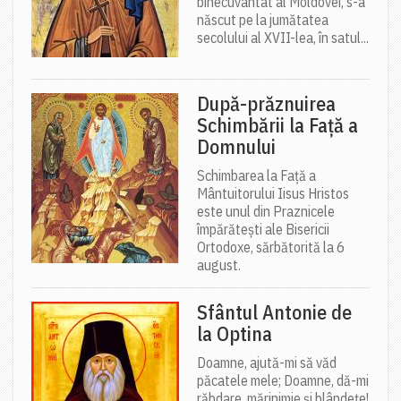
binecuvântat al Moldovei, s-a
născut pe la jumătatea
secolului al XVII-lea, în satul...
După-prăznuirea
Schimbării la Față a
Domnului
Schimbarea la Față a
Mântuitorului Iisus Hristos
este unul din Praznicele
împărătești ale Bisericii
Ortodoxe, sărbătorită la 6
august.
Sfântul Antonie de
la Optina
Doamne, ajută-mi să văd
păcatele mele; Doamne, dă-mi
răbdare, mărinimie şi blândeţe!