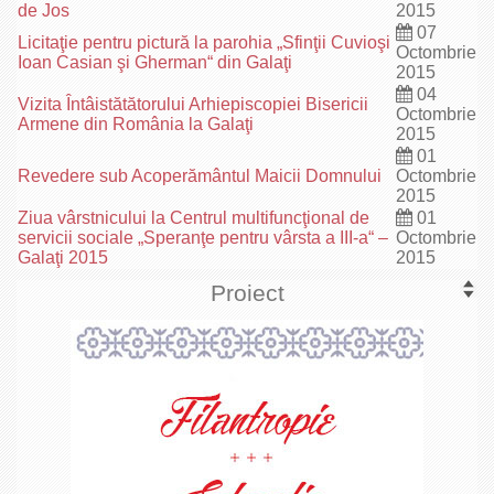
de Jos
2015
07
Licitaţie pentru pictură la parohia „Sfinţii Cuvioşi
Octombrie
Ioan Casian şi Gherman“ din Galaţi
2015
04
Vizita Întâistătătorului Arhiepiscopiei Bisericii
Octombrie
Armene din România la Galaţi
2015
01
Revedere sub Acoperământul Maicii Domnului
Octombrie
2015
Ziua vârstnicului la Centrul multifuncţional de
01
servicii sociale „Speranţe pentru vârsta a III-a“ –
Octombrie
Galaţi 2015
2015
Proiect