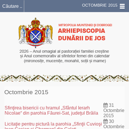
OCTOMBRIE 2015
Octombrie 2015
31
Sfinţirea bisericii cu hramul „Sfântul Ierarh
Octombrie
Nicolae“ din parohia Făurei-Sat, judeţul Brăila
2015
30
Licitaţie pentru pictură la parohia „Sfinţii Cuvioşi
Octombrie