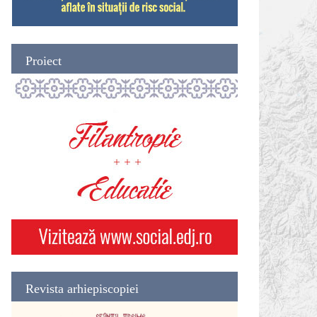
Proiect
Revista arhiepiscopiei