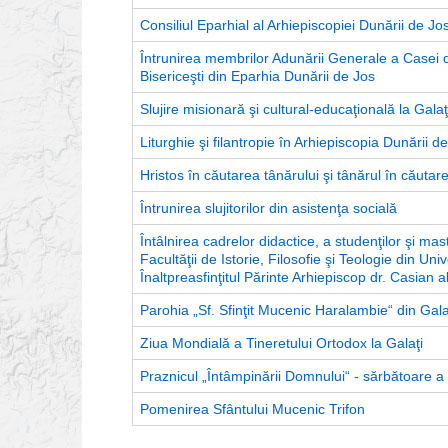
Consiliul Eparhial al Arhiepiscopiei Dunării de Jo
Întrunirea membrilor Adunării Generale a Casei de
Bisericeşti din Eparhia Dunării de Jos
Slujire misionară şi cultural-educaţională la Galaţ
Liturghie şi filantropie în Arhiepiscopia Dunării d
Hristos în căutarea tânărului şi tânărul în căutare
Întrunirea slujitorilor din asistenţa socială
Întâlnirea cadrelor didactice, a studenţilor şi ma
Facultăţii de Istorie, Filosofie şi Teologie din U
Înaltpreasfinţitul Părinte Arhiepiscop dr. Casian a
Parohia „Sf. Sfinţit Mucenic Haralambie“ din Galaţi
Ziua Mondială a Tineretului Ortodox la Galaţi
Praznicul „Întâmpinării Domnului“ - sărbătoare a
Pomenirea Sfântului Mucenic Trifon