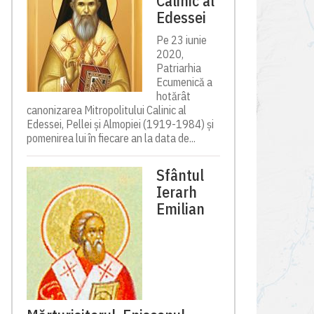
Calinic al
Edessei
Pe 23 iunie
2020,
Patriarhia
Ecumenică a
hotărât
canonizarea Mitropolitului Calinic al
Edessei, Pellei și Almopiei (1919-1984) și
pomenirea lui în fiecare an la data de...
Sfântul
Ierarh
Emilian