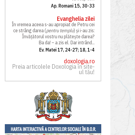
Ap. Romani 15, 30-33
Evanghelia zilei
În vremea aceea s-au apropiat de Petru cei
ce strâng darea (
pentru templu
) și i-au zis:
Învățătorul vostru nu plătește darea?
Ba da! – a zis el. Dar intrând...
Ev. Matei 17, 24-27; 18, 1-4
doxologia.ro
Preia articolele Doxologia în site-
ul tău!