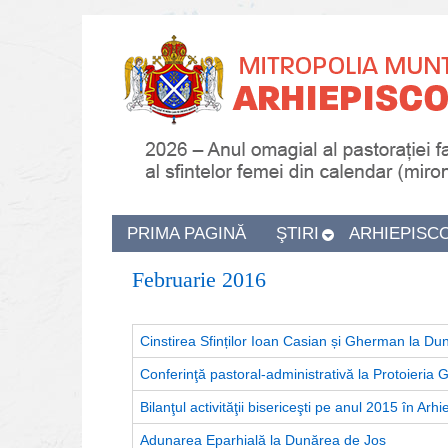
PRIMA PAGINĂ
ŞTIRI
ARHIEPISC
Februarie 2016
Cinstirea Sfinților Ioan Casian și Gherman la Du
Conferinţă pastoral-administrativă la Protoieria G
Bilanţul activităţii bisericeşti pe anul 2015 în Ar
Adunarea Eparhială la Dunărea de Jos