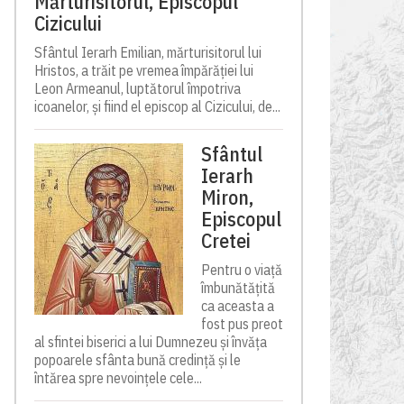
Mărturisitorul, Episcopul
Cizicului
Sfântul Ierarh Emilian, mărturisitorul lui
Hristos, a trăit pe vremea împărăției lui
Leon Armeanul, luptătorul împotriva
icoanelor, și fiind el episcop al Cizicului, de...
Sfântul
Ierarh
Miron,
Episcopul
Cretei
Pentru o viață
îmbunătățită
ca aceasta a
fost pus preot
al sfintei biserici a lui Dumnezeu și învăța
popoarele sfânta bună credință și le
întărea spre nevoințele cele...