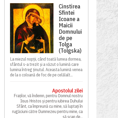
Cinstirea
Sfintei
Icoane a
Maicii
Domnului
de pe
Tolga
(Tolgska)
La miezul nopții, când toată lumea dormea,
sfântul s-a trezit și a văzut o lumină care
lumina întreg ținutul. Aceasta lumină venea
de la o coloană de foc de pe celălalt...
Apostolul zilei
Fraților, vă îndemn, pentru Domnul nostru
Iisus Hristos și pentru iubirea Duhului
Sfânt, ca împreună cu mine, să luptați în
rugăciuni către Dumnezeu pentru mine, ca
să scap de...