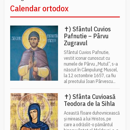
Calendar ortodox
✝) Sfântul Cuvios
Pafnutie – Pârvu
Zugravul
Sfântul Cuvios Pafnutie,
vestit iconar cunoscut cu
numele de Pârvu „Mutul”, s-a
născut în Câmpulung Muscel,
la 12 octombrie 1657, ca fiu
al preotului Ioan Pârvescu...
✝) Sfânta Cuvioasă
Teodora de la Sihla
Această floare duhovnicească
și mireasă a lui Hristos, pe
care a odrăslit-o pământul