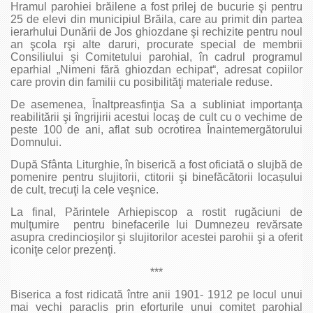
Hramul parohiei brăilene a fost prilej de bucurie şi pentru
25 de elevi din municipiul Brăila, care au primit din partea
ierarhului Dunării de Jos ghiozdane şi rechizite pentru noul
an şcola rşi alte daruri, procurate special de membrii
Consiliului şi Comitetului parohial, în cadrul programul
eparhial „Nimeni fără ghiozdan echipat“, adresat copiilor
care provin din familii cu posibilităţi materiale reduse.
De asemenea, Înaltpreasfinţia Sa a subliniat importanţa
reabilitării şi îngrijirii acestui locaş de cult cu o vechime de
peste 100 de ani, aflat sub ocrotirea Înaintemergătorului
Domnului.
După Sfânta Liturghie, în biserică a fost oficiată o slujbă de
pomenire pentru slujitorii, ctitorii şi binefăcătorii locașului
de cult, trecuţi la cele veşnice.
La final, Părintele Arhiepiscop a rostit rugăciuni de
mulţumire pentru binefacerile lui Dumnezeu revărsate
asupra credincioşilor şi slujitorilor acestei parohii şi a oferit
iconiţe celor prezenţi.
***
Biserica a fost ridicată între anii 1901- 1912 pe locul unui
mai vechi paraclis prin eforturile unui comitet parohial