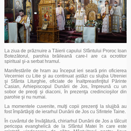
La ziua de prăznuire a Tăierii capului Sfântului Proroc Ioan
Botezătorul, parohia brăileană care-l are ca ocrotitor
spiritual şi-a serbat hramul.
Manifestările de hram au început ieri seară prin oficierea
Vecerniei cu Litie şi au continuat astăzi cu slujba Utreniei
şi Sfânta Liturghie, oficiate de Înaltpreasfinţitul Părinte
Casian, Arhiepiscopul Dunării de Jos, împreună cu un
sobor de preoţi şi diaconi, în prezenţa credincioşilor din
parohie şi nu numai.
La momentele cuvenite, mulţi copii prezenţi la slujjbă au
fost împărtăşiţi de ierarhul Dunării de Jos cu Sfintele Taine.
În cuvântul de învăţătură, chiriarhul Dunării de Jos a tâlcuit
pericopa evanghelică de la Sfântul Matei în care este