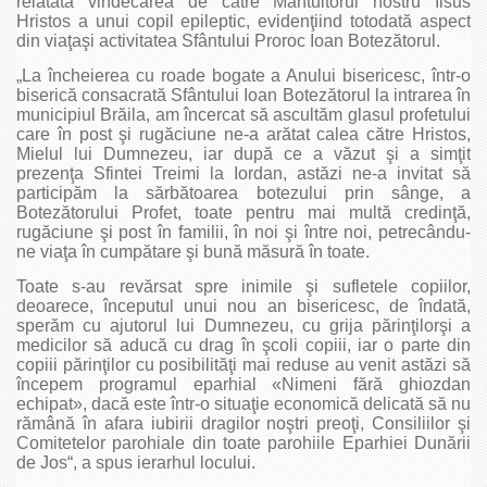
relatată vindecarea de către Mântuitorul nostru Iisus
Hristos a unui copil epileptic, evidenţiind totodată aspect
din viaţaşi activitatea Sfântului Proroc Ioan Botezătorul.
„La încheierea cu roade bogate a Anului bisericesc, într-o
biserică consacrată Sfântului Ioan Botezătorul la intrarea în
municipiul Brăila, am încercat să ascultăm glasul profetului
care în post şi rugăciune ne-a arătat calea către Hristos,
Mielul lui Dumnezeu, iar după ce a văzut şi a simţit
prezenţa Sfintei Treimi la Iordan, astăzi ne-a invitat să
participăm la sărbătoarea botezului prin sânge, a
Botezătorului Profet, toate pentru mai multă credinţă,
rugăciune şi post în familii, în noi şi între noi, petrecându-
ne viaţa în cumpătare şi bună măsură în toate.
Toate s-au revărsat spre inimile şi sufletele copiilor,
deoarece, începutul unui nou an bisericesc, de îndată,
sperăm cu ajutorul lui Dumnezeu, cu grija părinţilorşi a
medicilor să aducă cu drag în şcoli copiii, iar o parte din
copiii părinţilor cu posibilităţi mai reduse au venit astăzi să
începem programul eparhial «Nimeni fără ghiozdan
echipat», dacă este într-o situaţie economică delicată să nu
rămână în afara iubirii dragilor noştri preoţi, Consiliilor şi
Comitetelor parohiale din toate parohiile Eparhiei Dunării
de Jos“, a spus ierarhul locului.