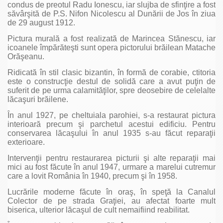
condus de preotul Radu Ionescu, iar slujba de sfinţire a fost
săvârşită de P.S. Nifon Nicolescu al Dunării de Jos în ziua
de 29 august 1912.
Pictura murală a fost realizată de Marincea Stănescu, iar
icoanele împărăteşti sunt opera pictorului brăilean Matache
Orăşeanu.
Ridicată în stil clasic bizantin, în formă de corabie, ctitoria
este o construcţie destul de solidă care a avut puţin de
suferit de pe urma calamităţilor, spre deosebire de celelalte
lăcaşuri brăilene.
În anul 1927, pe cheltuiala parohiei, s-a restaurat pictura
interioară precum şi parchetul acestui edificiu. Pentru
conservarea lăcaşului în anul 1935 s-au făcut reparaţii
exterioare.
Intervenţii pentru restaurarea picturii şi alte reparaţii mai
mici au fost făcute în anul 1947, urmare a marelui cutremur
care a lovit România în 1940, precum şi în 1958.
Lucrările moderne făcute în oraş, în speţă la Canalul
Colector de pe strada Graţiei, au afectat foarte mult
biserica, ulterior lăcaşul de cult nemaifiind reabilitat.