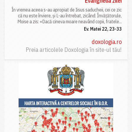
Evanghelia zilei
În vremea aceea s-au apropiat de Iisus saducheii, cei ce zic
că nu este înviere, și L-au întrebat, zicând: Învățătorule,
Moise a zis: «Dacă cineva moare neavând copii, fratele...
Ev. Matei 22, 23-33
doxologia.ro
Preia articolele Doxologia în site-ul tău!