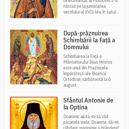
binecuvântat al Moldovei, s-a
născut pe la jumătatea
secolului al XVII-lea, în satul...
După-prăznuirea
Schimbării la Față a
Domnului
Schimbarea la Față a
Mântuitorului Iisus Hristos
este unul din Praznicele
împărătești ale Bisericii
Ortodoxe, sărbătorită la 6
august.
Sfântul Antonie de
la Optina
Doamne, ajută-mi să văd
păcatele mele; Doamne, dă-mi
răbdare, mărinimie şi blândeţe!