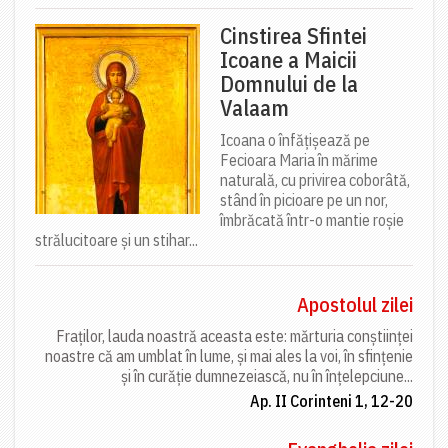
Cinstirea Sfintei
Icoane a Maicii
Domnului de la
Valaam
Icoana o înfățișează pe
Fecioara Maria în mărime
naturală, cu privirea coborâtă,
stând în picioare pe un nor,
îmbrăcată într-o mantie roșie
strălucitoare și un stihar...
Apostolul zilei
Fraților, lauda noastră aceasta este: mărturia conștiinței
noastre că am umblat în lume, și mai ales la voi, în sfințenie
și în curăție dumnezeiască, nu în înțelepciune...
Ap. II Corinteni 1, 12-20