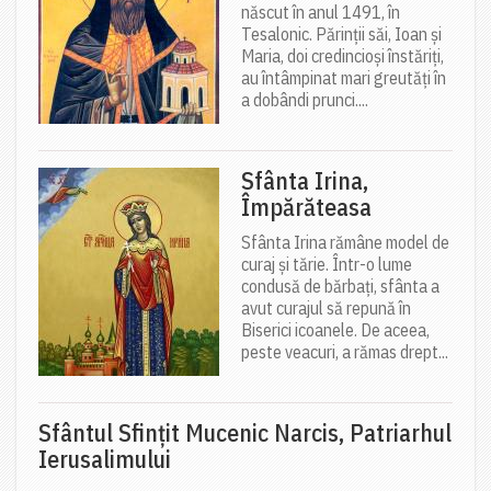
născut în anul 1491, în
Tesalonic. Părinții săi, Ioan și
Maria, doi credincioși înstăriți,
au întâmpinat mari greutăți în
a dobândi prunci....
Sfânta Irina,
Împărăteasa
Sfânta Irina rămâne model de
curaj și tărie. Într-o lume
condusă de bărbați, sfânta a
avut curajul să repună în
Biserici icoanele. De aceea,
peste veacuri, a rămas drept...
Sfântul Sfinţit Mucenic Narcis, Patriarhul
Ierusalimului