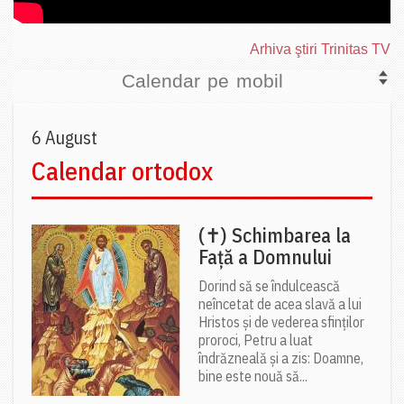
Arhiva ştiri Trinitas TV
Calendar pe mobil
6 August
Calendar ortodox
(✝) Schimbarea la
Față a Domnului
Dorind să se îndulcească
neîncetat de acea slavă a lui
Hristos și de vederea sfinților
proroci, Petru a luat
îndrăzneală și a zis: Doamne,
bine este nouă să...