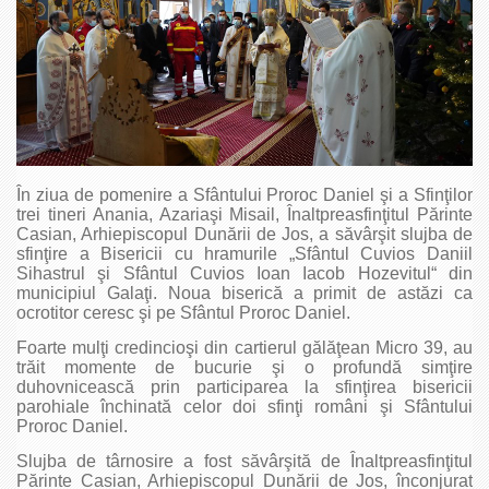
În ziua de pomenire a Sfântului Proroc Daniel şi a Sfinţilor
trei tineri Anania, Azariaşi Misail, Înaltpreasfinţitul Părinte
Casian, Arhiepiscopul Dunării de Jos, a săvârşit slujba de
sfinţire a Bisericii cu hramurile „Sfântul Cuvios Daniil
Sihastrul şi Sfântul Cuvios Ioan Iacob Hozevitul“ din
municipiul Galaţi. Noua biserică a primit de astăzi ca
ocrotitor ceresc şi pe Sfântul Proroc Daniel.
Foarte mulţi credincioşi din cartierul gălăţean Micro 39, au
trăit momente de bucurie şi o profundă simţire
duhovnicească prin participarea la sfinţirea bisericii
parohiale închinată celor doi sfinţi români şi Sfântului
Proroc Daniel.
Slujba de târnosire a fost săvârşită de Înaltpreasfinţitul
Părinte Casian, Arhiepiscopul Dunării de Jos, înconjurat