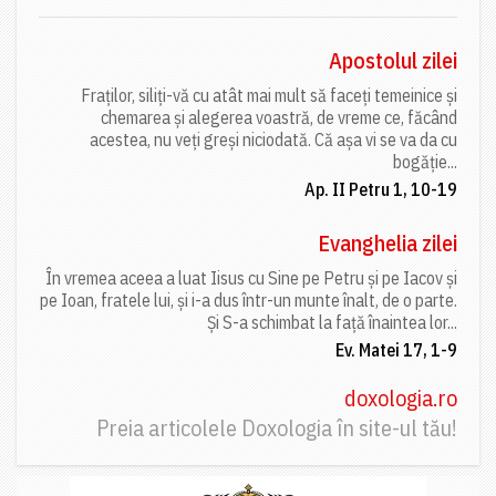
Apostolul zilei
Fraților, siliți-vă cu atât mai mult să faceți temeinice și
chemarea și alegerea voastră, de vreme ce, făcând
acestea, nu veți greși niciodată. Că așa vi se va da cu
bogăție...
Ap. II Petru 1, 10-19
Evanghelia zilei
În vremea aceea a luat Iisus cu Sine pe Petru și pe Iacov și
pe Ioan, fratele lui, și i-a dus într-un munte înalt, de o parte.
Și S-a schimbat la față înaintea lor...
Ev. Matei 17, 1-9
doxologia.ro
Preia articolele Doxologia în site-ul tău!