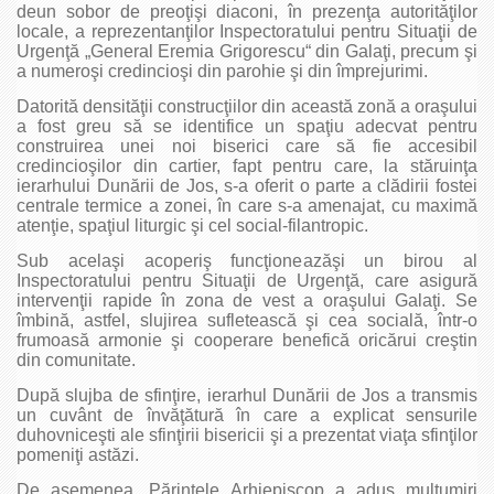
deun sobor de preoţişi diaconi, în prezenţa autorităţilor
locale, a reprezentanţilor Inspectoratului pentru Situaţii de
Urgenţă „General Eremia Grigorescu“ din Galaţi, precum şi
a numeroşi credincioşi din parohie şi din împrejurimi.
Datorită densităţii construcţiilor din această zonă a oraşului
a fost greu să se identifice un spaţiu adecvat pentru
construirea unei noi biserici care să fie accesibil
credincioşilor din cartier, fapt pentru care, la stăruinţa
ierarhului Dunării de Jos, s-a oferit o parte a clădirii fostei
centrale termice a zonei, în care s-a amenajat, cu maximă
atenţie, spaţiul liturgic şi cel social-filantropic.
Sub acelaşi acoperiş funcţioneazăşi un birou al
Inspectoratului pentru Situaţii de Urgenţă, care asigură
intervenţii rapide în zona de vest a oraşului Galaţi. Se
îmbină, astfel, slujirea sufletească şi cea socială, într-o
frumoasă armonie şi cooperare benefică oricărui creştin
din comunitate.
După slujba de sfinţire, ierarhul Dunării de Jos a transmis
un cuvânt de învăţătură în care a explicat sensurile
duhovniceşti ale sfinţirii bisericii şi a prezentat viaţa sfinţilor
pomeniţi astăzi.
De asemenea, Părintele Arhiepiscop a adus mulţumiri