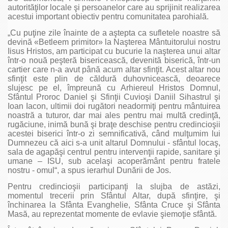
autorităţilor locale şi persoanelor care au sprijinit realizarea
acestui important obiectiv pentru comunitatea parohială.
„Cu puţine zile înainte de a aştepta ca sufletele noastre să
devină «Betleem primitor» la Naşterea Mântuitorului nostru
Iisus Hristos, am participat cu bucurie la naşterea unui altar
într-o nouă peşteră bisericească, devenită biserică, într-un
cartier care n-a avut până acum altar sfinţit. Acest altar nou
sfinţit este plin de căldură duhovnicească, deoarece
slujesc pe el, împreună cu Arhiereul Hristos Domnul,
Sfântul Proroc Daniel şi Sfinţii Cuvioşi Daniil Sihastrul şi
Ioan Iacon, ultimii doi rugători neadormiţi pentru mântuirea
noastră a tuturor, dar mai ales pentru mai multă credinţă,
rugăciune, inimă bună şi braţe deschise pentru credincioşii
acestei biserici într-o zi semnificativă, când mulţumim lui
Dumnezeu că aici s-a unit altarul Domnului - sfântul locaş,
sala de agapăşi centrul pentru intervenţii rapide, sanitare şi
umane – ISU, sub acelaşi acoperământ pentru fratele
nostru - omul“, a spus ierarhul Dunării de Jos.
Pentru credincioşii participanţi la slujba de astăzi,
momentul trecerii prin Sfântul Altar, după sfinţire, şi
închinarea la Sfânta Evanghelie, Sfânta Cruce şi Sfânta
Masă, au reprezentat momente de evlavie şiemoţie sfântă.