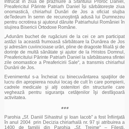
Întrucât în ziua de prăznuire a Sfântului Proroc Daniel,
Preafericitul Părinte Patriarh Daniel își sărbătorește ziua
onomastică, chiriarhul Dunări de Jos a oficiat slujba
deTedeum în semn de recunoştinţă adusă lui Dumnezeu
pentru ocrotirea şi ajutorul dăruite Patriarhului României în
slujirea Bisericii Ortodoxe Române.
„Adunăm buchet de rugăciuni de la cei ce am participat
astăzi la această frumoasă sărbătoare la Dunărea de Jos
şi adresăm cuviincioase urări, pline de dragoste filială şi de
dorinţe de multă sănătate şi ajutor de la Hristos Domnul,
Preafericitului Părinte Patriarh Daniel la sărbătoarea sfintei
zile onomastice a Preafericirii Sale“, a transmis chiriarhul
Dunării de Jos.
Evenimentul s-a încheiat cu binecuvântarea spaţiilor de
lucru din apropierea noului locaş de cult în care pompierii,
cadrele medicale şi alţi ostenitori din structurile care
veghează pentru siguranţa cetăţenilor îşi desfăşoară
activitatea.
⁕⁕⁕
Parohia „Sf. Daniil Sihastrul şi Ioan Iacob” a fost înfiinţată
în anul 2004 prin Decizia chiriarhală nr. 97 şi atribuirea a
1400 de familii din Parohia „Sf. Treime“ – Fileşti,