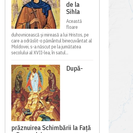
de la
Sihla
Această
floare
duhovnicească și mireasă a lui Hristos, pe
care a odrăslit-o pământul binecuvântat al
Moldovei, s-a născut pe la jumătatea
secolului al XVII-lea, în satul...
După-
prăznuirea Schimbării la Față