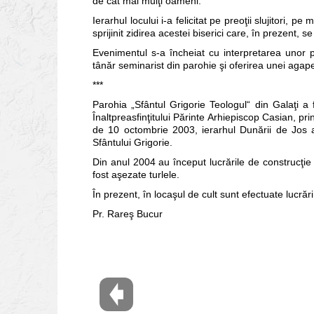
de cât mai mulţi oameni.
Ierarhul locului i-a felicitat pe preoţii slujitori, p
sprijinit zidirea acestei biserici care, în prezent,
Evenimentul s-a încheiat cu interpretarea unor
tânăr seminarist din parohie şi oferirea unei agape 
***
Parohia „Sfântul Grigorie Teologul“ din Galaţi a fo
Înaltpreasfinţitului Părinte Arhiepiscop Casian, pr
de 10 octombrie 2003, ierarhul Dunării de Jos a a
Sfântului Grigorie.
Din anul 2004 au început lucrările de construcţie l
fost aşezate turlele.
În prezent, în locaşul de cult sunt efectuate lucrăr
Pr. Rareş Bucur