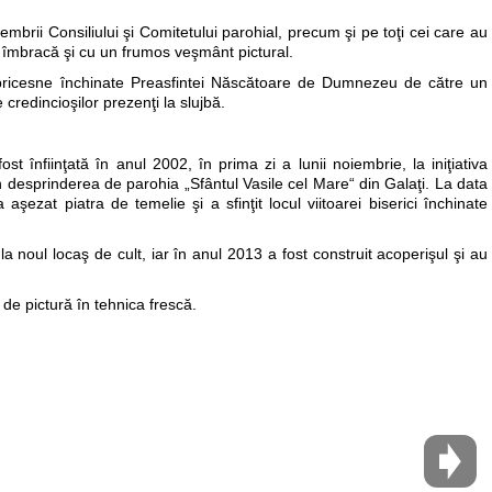
e membrii Consiliului şi Comitetului parohial, precum şi pe toţi cei care au
 se îmbracă şi cu un frumos veşmânt pictural.
 pricesne închinate Preasfintei Născătoare de Dumnezeu de către un
credincioşilor prezenţi la slujbă.
st înfiinţată în anul 2002, în prima zi a lunii noiembrie, la iniţiativa
in desprinderea de parohia „Sfântul Vasile cel Mare“ din Galaţi. La data
şezat piatra de temelie şi a sfinţit locul viitoarei biserici închinate
a noul locaş de cult, iar în anul 2013 a fost construit acoperişul şi au
i de pictură în tehnica frescă.