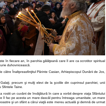
e în fiecare an, în parohia gălăţeană care îl are ca ocrotitor spiritual
ucurie duhovnicească.
de către Înaltpreasfinţitul Părinte Casian, Arhiepiscopul Dunării de Jos,
Galaţi, precum şi mulţi elevi de la şcolile din cuprinsul parohiei, unii
u Sfintele Taine.
a a rostit un cuvânt de învăţătură în care a vorbit despre viaţa Sfântului
care îl fac pe acesta un mare dascăl pentru întreaga umanitate, un mare
r noastre şi un sfânt a cărui viaţă este mereu actuală şi demnă de urmat