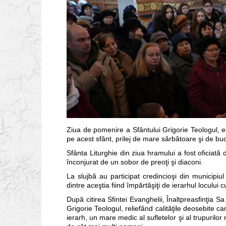
Ziua de pomenire a Sfântului Grigorie Teologul, est
pe acest sfânt, prilej de mare sărbătoare şi de b
Sfânta Liturghie din ziua hramului a fost oficiată 
înconjurat de un sobor de preoţi şi diaconi.
La slujbă au participat credincioşi din municipiul 
dintre aceştia fiind împărtăşiţi de ierarhul locului c
După citirea Sfintei Evanghelii, Înaltpreasfinţia S
Grigorie Teologul, reliefând calităţile deosebite 
ierarh, un mare medic al sufletelor şi al trupurilo