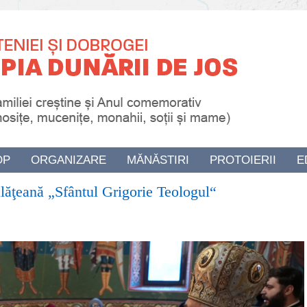
OP
ORGANIZARE
MĂNĂSTIRI
PROTOIERII
E
ălăţeană „Sfântul Grigorie Teologul“