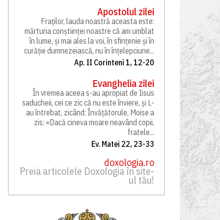
Apostolul zilei
Fraților, lauda noastră aceasta este:
mărturia conștiinței noastre că am umblat
în lume, și mai ales la voi, în sfințenie și în
curăție dumnezeiască, nu în înțelepciune...
Ap. II Corinteni 1, 12-20
Evanghelia zilei
În vremea aceea s-au apropiat de Iisus
saducheii, cei ce zic că nu este înviere, și L-
au întrebat, zicând: Învățătorule, Moise a
zis: «Dacă cineva moare neavând copii,
fratele...
Ev. Matei 22, 23-33
doxologia.ro
Preia articolele Doxologia în site-
ul tău!