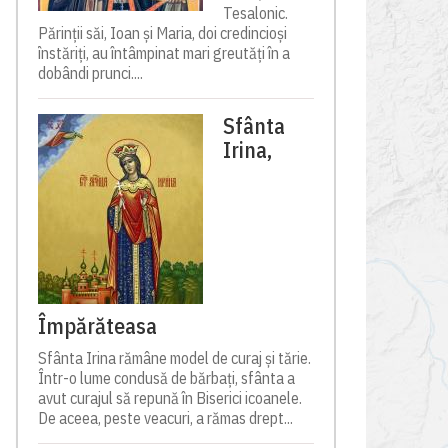
Tesalonic.
Părinții săi, Ioan și Maria, doi credincioși
înstăriți, au întâmpinat mari greutăți în a
dobândi prunci....
Sfânta
Irina,
Împărăteasa
Sfânta Irina rămâne model de curaj și tărie.
Într-o lume condusă de bărbați, sfânta a
avut curajul să repună în Biserici icoanele.
De aceea, peste veacuri, a rămas drept...