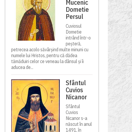
Mucenic
Dometie
Persul
Cuviosul
Dometie
intrând într-o
peșteră,
petrecea acolo săvârșind multe minuni cu
numele lui Hristos, pentru că dădea
tămăduiri celor ce veneau la dânsul și îi
aducea de...
Sfântul
Cuvios
Nicanor
Sfântul
Cuvios
Nicanor s-a
născut în anul
1491, în