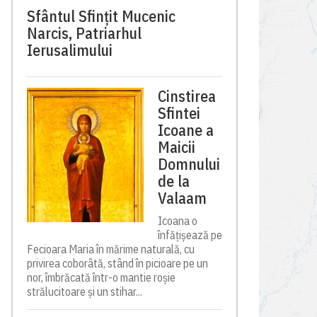
Sfântul Sfinţit Mucenic
Narcis, Patriarhul
Ierusalimului
Cinstirea
Sfintei
Icoane a
Maicii
Domnului
de la
Valaam
Icoana o
înfățișează pe
Fecioara Maria în mărime naturală, cu
privirea coborâtă, stând în picioare pe un
nor, îmbrăcată într-o mantie roșie
strălucitoare și un stihar...