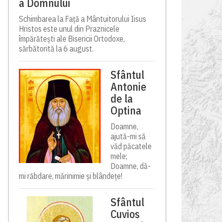
a Domnului
Schimbarea la Față a Mântuitorului Iisus
Hristos este unul din Praznicele
împărătești ale Bisericii Ortodoxe,
sărbătorită la 6 august.
Sfântul
Antonie
de la
Optina
Doamne,
ajută-mi să
văd păcatele
mele;
Doamne, dă-
mi răbdare, mărinimie şi blândeţe!
Sfântul
Cuvios