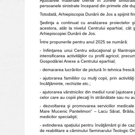
Ajutoarele materiale oferite în zonele sinistrate
persoanele sinistrate începand din primele zile du
Totodată, Arhiepiscopia Dunării de Jos a spijinit fin
Şedinţa a continuat cu analizarea proiectelor ş
acestora, atât la nivelul Centrului eparhial, cât ş
Arhiepiscopiei Dunării de Jos.
Între propunerile pentru anul 2025 se numără:
- înfiinţarea unui Centru educaţional şi filantrop
intensificarea activităţilor cu profil agricol, pre
Gospodăriei Anexe a Centrului eparhial;
- demararea lucrărilor de pictură în tehnica frescă 
- ajutorarea familiilor cu mulţi copii, prin activi
încălţăminte, rechizite etc.;
- ajutorarea vârstnicilor din mediul rural (ajutoar
celor care au copiii plecaţi în străinătate sau nu a
- dezvoltarea şi promovarea serviciilor medicale 
Mare Mucenic Pantelimon“ – Lacu Sărat, Brăila, î
medicilor specialişti;
- extinderea spațiului pentru învăţământ şi de caz
de reabilitare a căminului Seminarului Teologic Ort