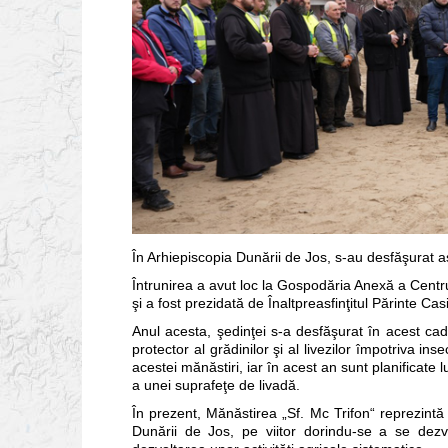
În Arhiepiscopia Dunării de Jos, s-au desfăşurat ast
Întrunirea a avut loc la Gospodăria Anexă a Centrul
şi a fost prezidată de Înaltpreasfinţitul Părinte Ca
Anul acesta, şedinţei s-a desfăşurat în acest cad
protector al grădinilor şi al livezilor împotriva inse
acestei mănăstiri, iar în acest an sunt planificat
a unei suprafeţe de livadă.
În prezent, Mănăstirea „Sf. Mc Trifon“ reprezintă
Dunării de Jos, pe viitor dorindu-se a se dezvo