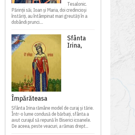
Tesalonic.
Părinții săi, Ioan și Maria, doi credincioși
înstăriți, au întâmpinat mari greutăți în a
dobândi prunci....
Sfânta
Irina,
Împărăteasa
Sfânta Irina rămâne model de curaj și tărie.
Într-o lume condusă de bărbați, sfânta a
avut curajul să repună în Biserici icoanele.
De aceea, peste veacuri, a rămas drept...