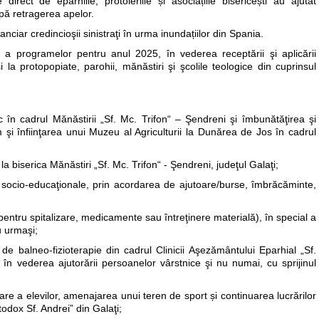
 direct de eparhiile, protoieriile și asociațiile bisericești au ajutat
pă retragerea apelor.
anciar credincioşii sinistraţi în urma inundațiilor din Spania.
i a programelor pentru anul 2025, în vederea receptării şi aplicării
i la protopopiate, parohii, mănăstiri şi şcolile teologice din cuprinsul
ic în cadrul Mănăstirii „Sf. Mc. Trifon“ – Şendreni şi îmbunătăţirea şi
cum şi înfiinţarea unui Muzeu al Agriculturii la Dunărea de Jos în cadrul
la biserica Mănăstiri „Sf. Mc. Trifon“ - Şendreni, judeţul Galaţi;
tăţi socio-educaţionale, prin acordarea de ajutoare/burse, îmbrăcăminte,
e pentru spitalizare, medicamente sau întreţinere materială), în special a
u urmaşi;
de balneo-fizioterapie din cadrul Clinicii Aşezământului Eparhial „Sf.
n vederea ajutorării persoanelor vârstnice şi nu numai, cu sprijinul
are a elevilor, amenajarea unui teren de sport și continuarea lucrărilor
odox Sf. Andrei” din Galaţi;