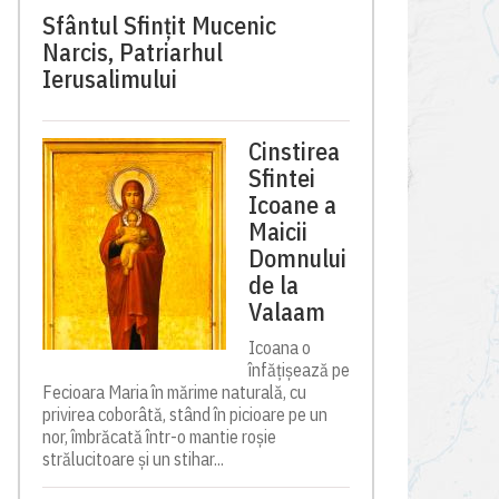
Sfântul Sfinţit Mucenic
Narcis, Patriarhul
Ierusalimului
Cinstirea
Sfintei
Icoane a
Maicii
Domnului
de la
Valaam
Icoana o
înfățișează pe
Fecioara Maria în mărime naturală, cu
privirea coborâtă, stând în picioare pe un
nor, îmbrăcată într-o mantie roșie
strălucitoare și un stihar...