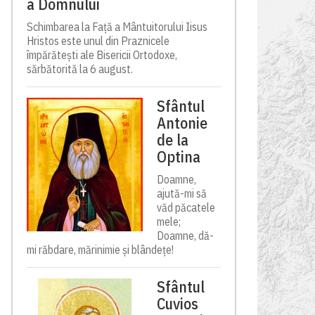
a Domnului
Schimbarea la Față a Mântuitorului Iisus
Hristos este unul din Praznicele
împărătești ale Bisericii Ortodoxe,
sărbătorită la 6 august.
Sfântul
Antonie
de la
Optina
Doamne,
ajută-mi să
văd păcatele
mele;
Doamne, dă-
mi răbdare, mărinimie şi blândeţe!
Sfântul
Cuvios