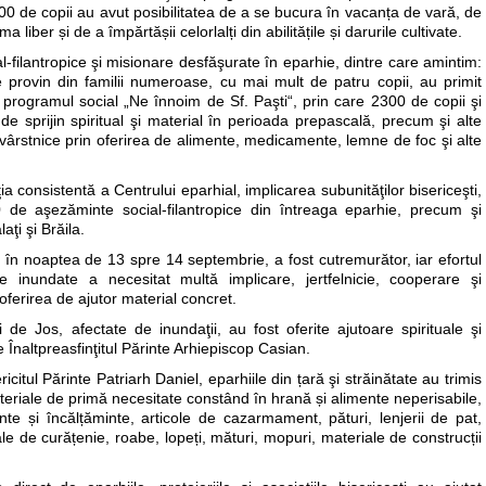
000 de copii au avut posibilitatea de a se bucura în vacanța de vară, de
a liber și de a împărtășii celorlalți din abilitățile și darurile cultivate.
-filantropice şi misionare desfăşurate în eparhie, dintre care amintim:
e provin din familii numeroase, cu mai mult de patru copii, au primit
programul social „Ne înnoim de Sf. Paşti“, prin care 2300 de copii şi
 sprijin spiritual şi material în perioada prepascală, precum şi alte
ârstnice prin oferirea de alimente, medicamente, lemne de foc şi alte
ia consistentă a Centrului eparhial, implicarea subunităţilor bisericeşti,
50 de aşezăminte social-filantropice din întreaga eparhie, precum şi
aţi şi Brăila.
, în noaptea de 13 spre 14 septembrie, a fost cutremurător, iar efortul
 inundate a necesitat multă implicare, jertfelnicie, cooperare şi
oferirea de ajutor material concret.
i de Jos, afectate de inundaţii, au fost oferite ajutoare spirituale şi
e Înaltpreasfinţitul Părinte Arhiepiscop Casian.
icitul Părinte Patriarh Daniel, eparhiile din țară şi străinătate au trimis
ateriale de primă necesitate constând în hrană și alimente neperisabile,
te și încălțăminte, articole de cazarmament, pături, lenjerii de pat,
ale de curățenie, roabe, lopeți, mături, mopuri, materiale de construcții