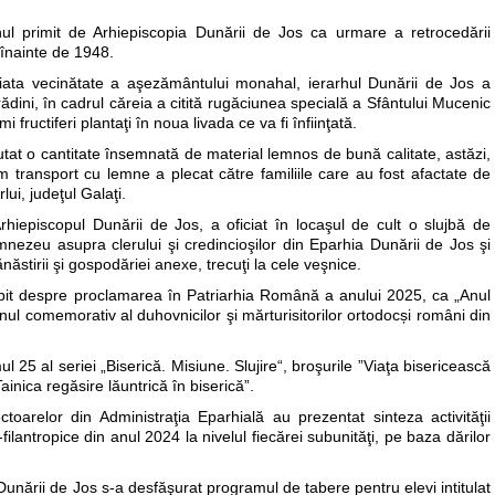
nul primit de Arhiepiscopia Dunării de Jos ca urmare a retrocedării
 înainte de 1948.
mediata vecinătate a aşezământului monahal, ierarhul Dunării de Jos a
 grădini, în cadrul căreia a citită rugăciunea specială a Sfântului Mucenic
 fructiferi plantaţi în noua livada ce va fi înfiinţată.
ezutat o cantitate însemnată de material lemnos de bună calitate, astăzi,
m transport cu lemne a plecat către familiile care au fost afactate de
ui, judeţul Galaţi.
 Arhiepiscopul Dunării de Jos, a oficiat în locaşul de cult o slujbă de
nezeu asupra clerului şi credincioşilor din Eparhia Dunării de Jos şi
ănăstirii şi gospodăriei anexe, trecuţi la cele veşnice.
orbit despre proclamarea în Patriarhia Română a anului 2025, ca „Anul
ul comemorativ al duhovnicilor şi mărturisitorilor ortodocși români din
l 25 al seriei „Biserică. Misiune. Slujire“, broşurile ”Viaţa bisericească
ainica regăsire lăuntrică în biserică”.
ectoarelor din Administraţia Eparhială au prezentat sinteza activităţii
filantropice din anul 2024 la nivelul fiecărei subunităţi, pe baza dărilor
unării de Jos s-a desfăşurat programul de tabere pentru elevi intitulat