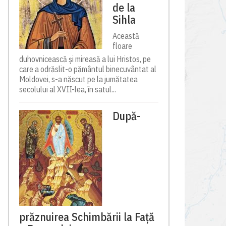
de la
Sihla
Această
floare
duhovnicească și mireasă a lui Hristos, pe
care a odrăslit-o pământul binecuvântat al
Moldovei, s-a născut pe la jumătatea
secolului al XVII-lea, în satul...
După-
prăznuirea Schimbării la Față