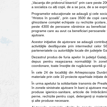
„Vacanţa din pridvorul bisericii“ prin care peste 2
a socializa cu alți copii, de a se juca, de a se exprim
Programelor educaţionale se adaugă şi cele social
”Hristos în şcoală”, prin care 3500 de copii car
ghiozdane complet echipate cu rechizite şcolare, 
peste 4300 de persoane vârstnice au beneficiat de
programe care au avut ca beneficiari persoanele v
ajutoare.
Acestor iniţiative de ajutorare se adaugă contribuţ
activităţile desfăşurate prin intermediul celor 
parteneriatele cu autorităţile locale din judeţele Gal
Dezastrul produs de furia apelor în judeţul Galaţi
depus pentru reaşezarea normalităţii în zonele
coordonare, toate însoţite de rugăciune sporită şi 
În cele 24 de localităţi din Arhiepiscopia Dunări
materiale prin cele 10 proiecte eparhiale inițiate d
În urma apelului la solidaritate transmis de Preafer
în zonele sinistrate ajutoare în bani și ajutoare m
produse igienico-sanitare, articole de îmbrăcămin
perne, rechizite pentru copii, detergenți și materi
și alte produse necesare.