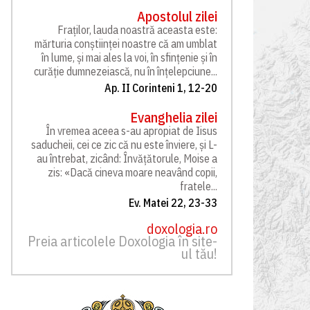
Apostolul zilei
Fraților, lauda noastră aceasta este:
mărturia conștiinței noastre că am umblat
în lume, și mai ales la voi, în sfințenie și în
curăție dumnezeiască, nu în înțelepciune...
Ap. II Corinteni 1, 12-20
Evanghelia zilei
În vremea aceea s-au apropiat de Iisus
saducheii, cei ce zic că nu este înviere, și L-
au întrebat, zicând: Învățătorule, Moise a
zis: «Dacă cineva moare neavând copii,
fratele...
Ev. Matei 22, 23-33
doxologia.ro
Preia articolele Doxologia în site-
ul tău!