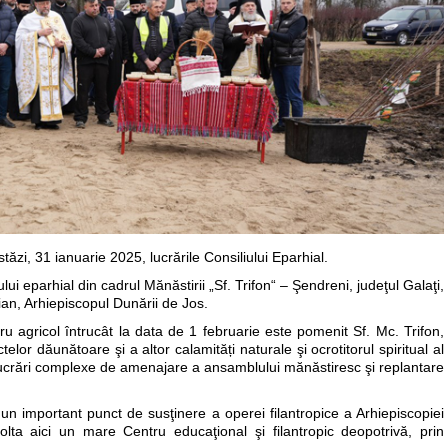
ăzi, 31 ianuarie 2025, lucrările Consiliului Eparhial.
ui eparhial din cadrul Mănăstirii „Sf. Trifon“ – Şendreni, judeţul Galaţi,
sian, Arhiepiscopul Dunării de Jos.
ru agricol întrucât la data de 1 februarie este pomenit Sf. Mc. Trifon,
ctelor dăunătoare şi a altor calamități naturale şi ocrotitorul spiritual al
e lucrări complexe de amenajare a ansamblului mănăstiresc şi replantare
 un important punct de susţinere a operei filantropice a Arhiepiscopiei
lta aici un mare Centru educaţional şi filantropic deopotrivă, prin