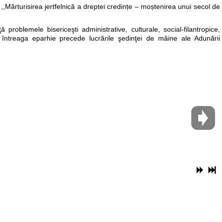
,Mărturisirea jertfelnică a dreptei credințe – moștenirea unui secol de
roblemele bisericeşti administrative, culturale, social-filantropice,
 întreaga eparhie precede lucrările şedinţei de mâine ale Adunării