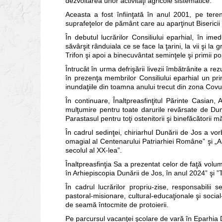
dezvoltarea unor activităţi agricole sistematice.
Aceasta a fost înfiinţată în anul 2001, pe tere
suprafeţelor de pământ care au aparţinut Bisericii
În debutul lucrărilor Consiliului eparhial, în i
săvârşit rânduiala ce se face la ţarini, la vii şi la
Trifon şi apoi a binecuvântat seminţele şi primii pomi
Întrucât în urma defrişării livezii îmbătrânite a r
în prezenţa membrilor Consiliului eparhial un pri
inundaţiile din toamna anului trecut din zona Covurl
În continuare, Înaltpreasfinţitul Părinte Casian,
mulţumire pentru toate darurile revărsate de Dum
Parastasul pentru toţi ostenitorii şi binefăcătorii m
În cadrul sedinţei, chiriarhul Dunării de Jos a v
omagial al Centenarului Patriarhiei Române” şi „An
secolul al XX-lea”.
Înaltpreasfinţia Sa a prezentat celor de faţă volumu
în Arhiepiscopia Dunării de Jos, în anul 2024” şi ”T
În cadrul lucrărilor propriu-zise, responsabilii s
pastoral-misionare, cultural-educaţionale şi social-
de seamă întocmite de protoierii.
Pe parcursul vacanţei şcolare de vară în Eparhia D