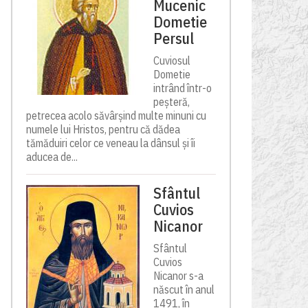
Mucenic
Dometie
Persul
Cuviosul
Dometie
intrând într-o
peșteră,
petrecea acolo săvârșind multe minuni cu
numele lui Hristos, pentru că dădea
tămăduiri celor ce veneau la dânsul și îi
aducea de...
Sfântul
Cuvios
Nicanor
Sfântul
Cuvios
Nicanor s-a
născut în anul
1491, în