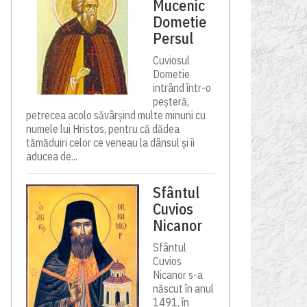
Mucenic
Dometie
Persul
Cuviosul
Dometie
intrând într-o
peșteră,
petrecea acolo săvârșind multe minuni cu
numele lui Hristos, pentru că dădea
tămăduiri celor ce veneau la dânsul și îi
aducea de...
Sfântul
Cuvios
Nicanor
Sfântul
Cuvios
Nicanor s-a
născut în anul
1491, în