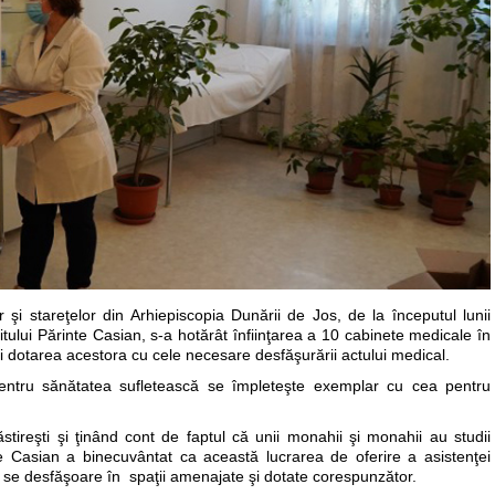
 şi stareţelor din Arhiepiscopia Dunării de Jos, de la începutul lunii
nţitului Părinte Casian, s-a hotărât înfiinţarea a 10 cabinete medicale în
i dotarea acestora cu cele necesare desfăşurării actului medical.
pentru sănătatea sufletească se împleteşte exemplar cu cea pentru
tireşti şi ţinând cont de faptul că unii monahii şi monahii au studii
nte Casian a binecuvântat ca această lucrarea de oferire a asistenţei
 se desfăşoare în spaţii amenajate şi dotate corespunzător.