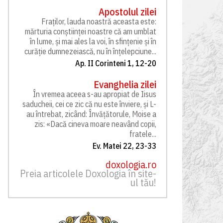
Apostolul zilei
Fraților, lauda noastră aceasta este:
mărturia conștiinței noastre că am umblat
în lume, și mai ales la voi, în sfințenie și în
curăție dumnezeiască, nu în înțelepciune...
Ap. II Corinteni 1, 12-20
Evanghelia zilei
În vremea aceea s-au apropiat de Iisus
saducheii, cei ce zic că nu este înviere, și L-
au întrebat, zicând: Învățătorule, Moise a
zis: «Dacă cineva moare neavând copii,
fratele...
Ev. Matei 22, 23-33
doxologia.ro
Preia articolele Doxologia în site-
ul tău!