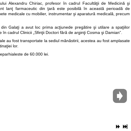
nului Alexandru Chiriac, profesor în cadrul Facultăţii de Medicină şi
nt lanţ farmaceutic din ţară este posibilă în această perioadă de
ete medicale cu mobilier, instrumentar şi aparatură medicală, precum
 din Galaţi a avut loc prima acţiunede pregătire şi utilare a spaţiilor
e în cadrul Clinicii „Sfinţii Doctori fără de arginţi Cosma şi Damian“.
le au fost transportate la sediul mănăstirii, acestea au fost amplasate
naţiei lor.
 eparhialeste de 60.000 lei.