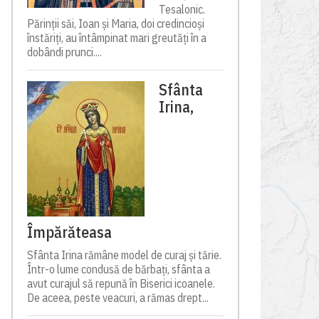
Tesalonic.
Părinții săi, Ioan și Maria, doi credincioși
înstăriți, au întâmpinat mari greutăți în a
dobândi prunci....
Sfânta
Irina,
Împărăteasa
Sfânta Irina rămâne model de curaj și tărie.
Într-o lume condusă de bărbați, sfânta a
avut curajul să repună în Biserici icoanele.
De aceea, peste veacuri, a rămas drept...