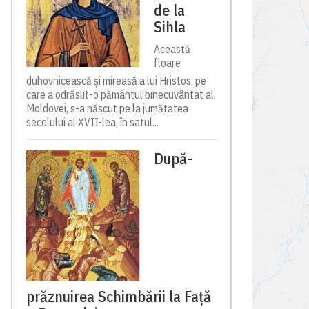
de la
Sihla
Această
floare
duhovnicească și mireasă a lui Hristos, pe
care a odrăslit-o pământul binecuvântat al
Moldovei, s-a născut pe la jumătatea
secolului al XVII-lea, în satul...
După-
prăznuirea Schimbării la Față