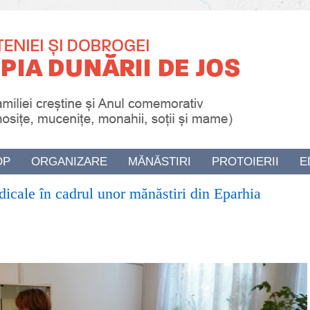
OP
ORGANIZARE
MĂNĂSTIRI
PROTOIERII
E
dicale în cadrul unor mănăstiri din Eparhia