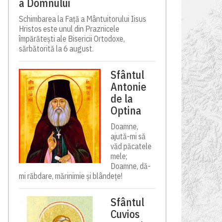
a Domnului
Schimbarea la Față a Mântuitorului Iisus
Hristos este unul din Praznicele
împărătești ale Bisericii Ortodoxe,
sărbătorită la 6 august.
Sfântul
Antonie
de la
Optina
Doamne,
ajută-mi să
văd păcatele
mele;
Doamne, dă-
mi răbdare, mărinimie şi blândeţe!
Sfântul
Cuvios