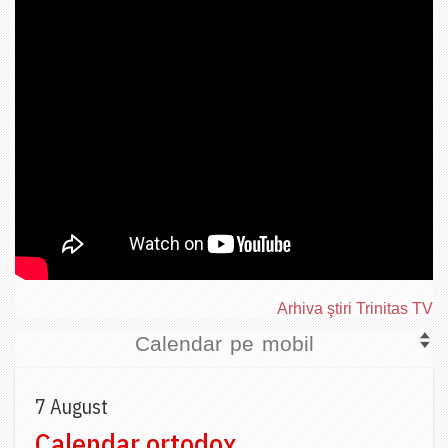
Arhiva ştiri Trinitas TV
Calendar pe mobil
7 August
Calendar ortodox