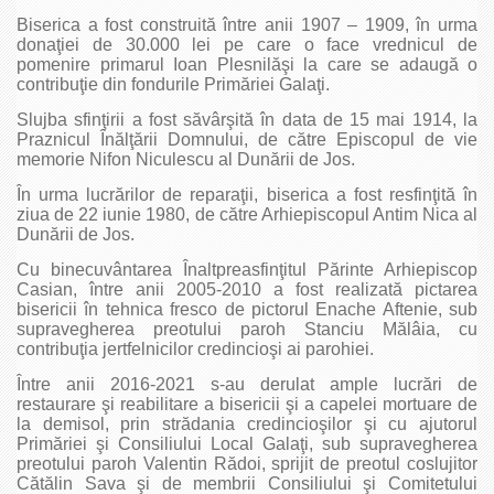
Biserica a fost construită între anii 1907 – 1909, în urma
donaţiei de 30.000 lei pe care o face vrednicul de
pomenire primarul Ioan Plesnilăşi la care se adaugă o
contribuţie din fondurile Primăriei Galaţi.
Slujba sfinţirii a fost săvârşită în data de 15 mai 1914, la
Praznicul Înălţării Domnului, de către Episcopul de vie
memorie Nifon Niculescu al Dunării de Jos.
În urma lucrărilor de reparaţii, biserica a fost resfinţită în
ziua de 22 iunie 1980, de către Arhiepiscopul Antim Nica al
Dunării de Jos.
Cu binecuvântarea Înaltpreasfinţitul Părinte Arhiepiscop
Casian, între anii 2005-2010 a fost realizată pictarea
bisericii în tehnica fresco de pictorul Enache Aftenie, sub
supravegherea preotului paroh Stanciu Mălâia, cu
contribuţia jertfelnicilor credincioşi ai parohiei.
Între anii 2016-2021 s-au derulat ample lucrări de
restaurare şi reabilitare a bisericii şi a capelei mortuare de
la demisol, prin strădania credincioşilor şi cu ajutorul
Primăriei şi Consiliului Local Galaţi, sub supravegherea
preotului paroh Valentin Rădoi, sprijit de preotul coslujitor
Cătălin Sava şi de membrii Consiliului şi Comitetului