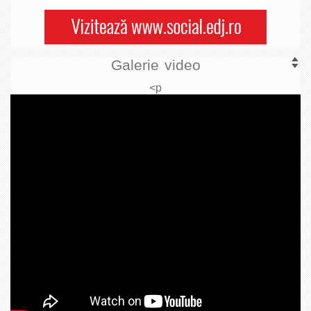
Galerie video
<p