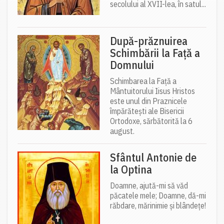
secolului al XVII-lea, în satul...
După-prăznuirea
Schimbării la Față a
Domnului
Schimbarea la Față a
Mântuitorului Iisus Hristos
este unul din Praznicele
împărătești ale Bisericii
Ortodoxe, sărbătorită la 6
august.
Sfântul Antonie de
la Optina
Doamne, ajută-mi să văd
păcatele mele; Doamne, dă-mi
răbdare, mărinimie şi blândeţe!