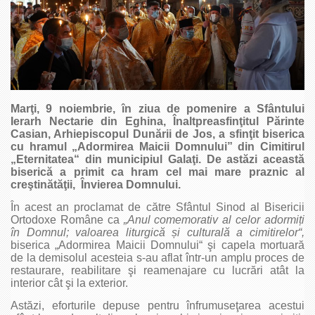
Marţi, 9 noiembrie, în ziua de pomenire a Sfântului
Ierarh Nectarie din Eghina, Înaltpreasfinţitul Părinte
Casian, Arhiepiscopul Dunării de Jos, a sfinţit biserica
cu hramul „Adormirea Maicii Domnului” din Cimitirul
„Eternitatea“ din municipiul Galaţi. De astăzi această
biserică a primit ca hram cel mai mare praznic al
creştinătăţii, Învierea Domnului.
În acest an proclamat de către Sfântul Sinod al Bisericii
Ortodoxe Române ca
„Anul comemorativ al celor ador­miți
în Domnul; valoarea liturgică și culturală a cimitirelor“,
biserica „Adormirea Maicii Domnului“ şi capela mortuară
de la demisolul acesteia s-au aflat într-un amplu proces de
restaurare, reabilitare şi reamenajare cu lucrări atât la
interior cât şi la exterior.
Astăzi, eforturile depuse pentru înfrumuseţarea acestui