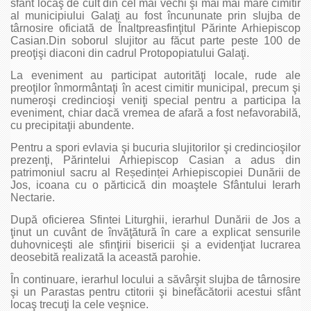
sfânt locaş de cult din cel mai vechi şi mai mai mare cimitir
al municipiului Galaţi au fost încununate prin slujba de
târnosire oficiată de Înaltpreasfinţitul Părinte Arhiepiscop
Casian.Din soborul slujitor au făcut parte peste 100 de
preoţişi diaconi din cadrul Protopopiatului Galaţi.
La eveniment au participat autorităţi locale, rude ale
preoţilor înmormântaţi în acest cimitir municipal, precum şi
numeroşi credincioşi veniţi special pentru a participa la
eveniment, chiar dacă vremea de afară a fost nefavorabilă,
cu precipitaţii abundente.
Pentru a spori evlavia şi bucuria slujitorilor şi credincioşilor
prezenţi, Părintelui Arhiepiscop Casian a adus din
patrimoniul sacru al Reședinței Arhiepiscopiei Dunării de
Jos, icoana cu o părticică din moaştele Sfântului Ierarh
Nectarie.
După oficierea Sfintei Liturghii, ierarhul Dunării de Jos a
ţinut un cuvânt de învăţătură în care a explicat sensurile
duhovniceşti ale sfinţirii bisericii şi a evidenţiat lucrarea
deosebită realizată la această parohie.
În continuare, ierarhul locului a săvârşit slujba de târnosire
şi un Parastas pentru ctitorii şi binefăcătorii acestui sfânt
locaş trecuţi la cele veşnice.