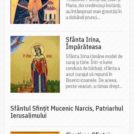
Maria, doi credincioși înstăriți,
au întâmpinat mari greutăți în
a dobândi prunci....
Sfânta Irina,
Împărăteasa
Sfânta Irina rămâne model de
curaj și tărie. Într-o lume
condusă de bărbați, sfânta a
avut curajul să repună în
Biserici icoanele. De aceea,
peste veacuri, a rămas drept...
Sfântul Sfinţit Mucenic Narcis, Patriarhul
Ierusalimului