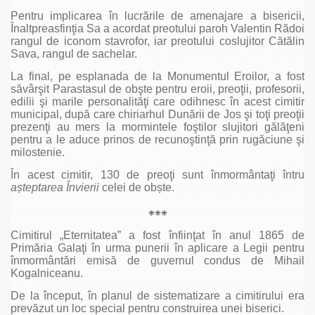
Pentru implicarea în lucrările de amenajare a bisericii,
Înaltpreasfinţia Sa a acordat preotului paroh Valentin Rădoi
rangul de iconom stavrofor, iar preotului coslujitor Cătălin
Sava, rangul de sachelar.
La final, pe esplanada de la Monumentul Eroilor, a fost
săvârşit Parastasul de obşte pentru eroii, preoţii, profesorii,
edilii şi marile personalităţi care odihnesc în acest cimitir
municipal, după care chiriarhul Dunării de Jos şi toţi preoţii
prezenţi au mers la mormintele foştilor slujitori gălăţeni
pentru a le aduce prinos de recunoştinţă prin rugăciune şi
milostenie.
În acest cimitir, 130 de preoţi sunt înmormântaţi întru
așteptarea Învierii
celei de obște.
⁕⁕⁕
Cimitirul „Eternitatea” a fost înfiinţat în anul 1865 de
Primăria Galaţi în urma punerii în aplicare a Legii pentru
înmormântări emisă de guvernul condus de Mihail
Kogalniceanu.
De la început, în planul de sistematizare a cimitirului era
prevăzut un loc special pentru construirea unei biserici.