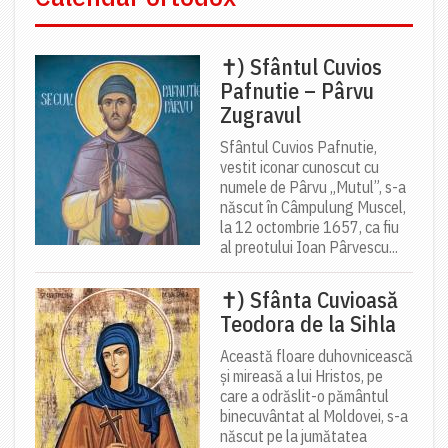
✝) Sfântul Cuvios
Pafnutie – Pârvu
Zugravul
Sfântul Cuvios Pafnutie,
vestit iconar cunoscut cu
numele de Pârvu „Mutul”, s-a
născut în Câmpulung Muscel,
la 12 octombrie 1657, ca fiu
al preotului Ioan Pârvescu...
✝) Sfânta Cuvioasă
Teodora de la Sihla
Această floare duhovnicească
și mireasă a lui Hristos, pe
care a odrăslit-o pământul
binecuvântat al Moldovei, s-a
născut pe la jumătatea