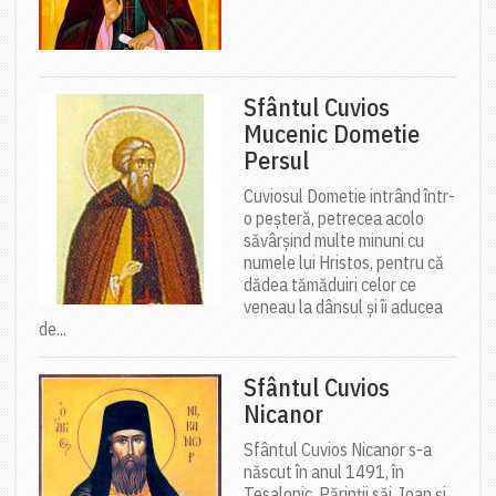
Sfântul Cuvios
Mucenic Dometie
Persul
Cuviosul Dometie intrând într-
o peșteră, petrecea acolo
săvârșind multe minuni cu
numele lui Hristos, pentru că
dădea tămăduiri celor ce
veneau la dânsul și îi aducea
de...
Sfântul Cuvios
Nicanor
Sfântul Cuvios Nicanor s-a
născut în anul 1491, în
Tesalonic. Părinții săi, Ioan și