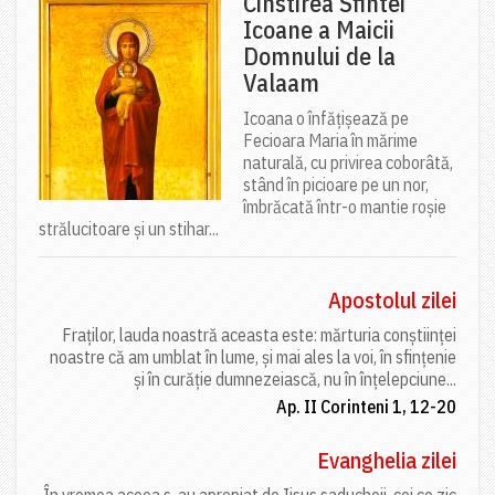
Cinstirea Sfintei
Icoane a Maicii
Domnului de la
Valaam
Icoana o înfățișează pe
Fecioara Maria în mărime
naturală, cu privirea coborâtă,
stând în picioare pe un nor,
îmbrăcată într-o mantie roșie
strălucitoare și un stihar...
Apostolul zilei
Fraților, lauda noastră aceasta este: mărturia conștiinței
noastre că am umblat în lume, și mai ales la voi, în sfințenie
și în curăție dumnezeiască, nu în înțelepciune...
Ap. II Corinteni 1, 12-20
Evanghelia zilei
În vremea aceea s-au apropiat de Iisus saducheii, cei ce zic