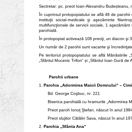
Sectretar: pc. preot Ioan‑Alexandru Budeșteanu, 
În cuprinsul protopopiatului se află 48 de parohii 
instituţii so­cial‑me­dicale şi aşezăminte fila
multifuncţionale de servicii sociale, 1 aşezământ s
parohială.
În protopopiat activează 108 preoţi, un diacon şi 39 
Un număr de 2 parohii sunt vacante şi încredinţate s
Pe teritoriul protopopiatului se află Mănăstirile „
„Sfântul Mucenic Trifon“ și „Sfântul Ioan Gură de A
Parohii urbane
1.
Parohia „Adormirea Maicii Domnului“ – Cimit
Bd. George Coşbuc, nr. 221
Biserica parohială cu hramurile „Adormirea Ma
Preot paroh Ionuţ Ştefan, născut în anul 198
Preot slujitor Cătălin Sava, născut în anul 19
2.
Parohia „Sfânta Ana“