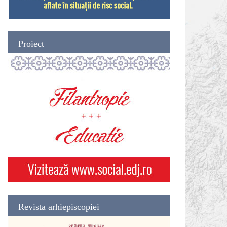
Proiect
Revista arhiepiscopiei