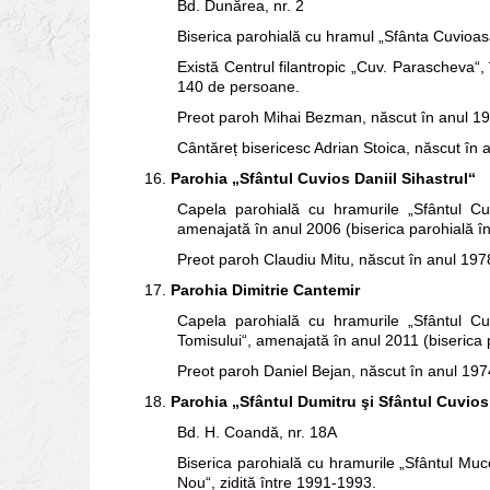
Bd. Dunărea, nr. 2
Biserica parohială cu hramul „Sfânta Cuvioas
Există Centrul filantropic „Cuv. Parascheva“,
140 de persoane.
Preot paroh Mihai Bezman, născut în anul 1
Cântăreț bisericesc Adrian Stoica, născut în 
16.
Parohia „Sfântul Cuvios Daniil Sihastrul“
Capela parohială cu hramurile „Sfântul Cu
amenajată în anul 2006 (biserica parohială în
Preot paroh Claudiu Mitu, născut în anul 197
17.
Parohia Dimitrie Cantemir
Capela parohială cu hramurile „Sfântul Cuv
Tomisului“, amenajată în anul 2011 (biserica p
Preot paroh Daniel Bejan, născut în anul 197
18.
Parohia „Sfântul Dumitru şi Sfântul Cuvio
Bd. H. Coandă, nr. 18A
Biserica parohială cu hramurile „Sfântul Muce
Nou“, zidită între 1991-1993.