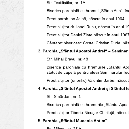
Str. Textiliștilor, nr. 1A
Biserica parohială cu hramul „Sfânta Ana“, înc
Preot paroh Ion Jalbă, născut în anul 1964.
Preot slujitor dr. Ionel Rusu, născut în anul 1
Preot slujitor Daniel Zlate născut în anul 1967
Cântăreț bisericesc Costel Cristian Duda, năs
3.
Parohia „Sfântul Apostol Andrei“ – Seminar
Str. Mihai Bravu, nr. 48
Biserica parohială cu hramurile „Sfântul Apo
statut de capelă pentru elevii Seminarului Teo
Preot slujitor (onorific) Valentin Barbu, născu
4.
Parohia „Sfântul Apostol Andrei şi Sfântul I
Str. Smârdan, nr. 1
Biserica parohială cu hramurile „Sfântul Apost
Preot slujitor Tiberiu‑Nicuşor Chiriluţă, născu
5.
Parohia „Sfântul Mucenic Antim“
Bd. Milcov, nr. 25 A