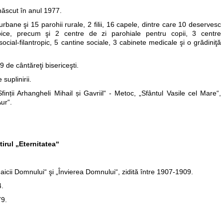
născut în anul 1977.
urbane şi 15 parohii rurale, 2 filii, 16 capele, dintre care 10 deservesc
ntropice, precum şi 2 centre de zi parohiale pentru copii, 3 centre
o­cial‑filantropic, 5 cantine sociale, 3 cabinete medicale şi o gră­diniţă
de cân­tăreţi bise­riceşti.
u­plinirii.
Sfinții Arhangheli Mihail și Gavriil“ - Metoc, „Sfântul Vasile cel Mare“,
ur“.
irul „Eternitatea“
icii Domnului“ şi „Învierea Domnului“, zidită între 1907-1909.
4.
79.