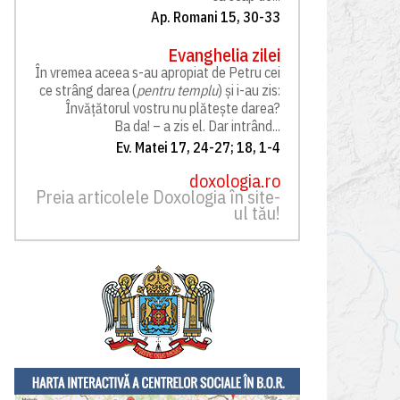
Ap. Romani 15, 30-33
Evanghelia zilei
În vremea aceea s-au apropiat de Petru cei
ce strâng darea (
pentru templu
) și i-au zis:
Învățătorul vostru nu plătește darea?
Ba da! – a zis el. Dar intrând...
Ev. Matei 17, 24-27; 18, 1-4
doxologia.ro
Preia articolele Doxologia în site-
ul tău!