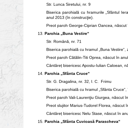
Str. Lunca Siretului, nr. 9
Biserica parohială cu hramurile „Sfântul Ie
anul 2013 (în construcţie).
Preot paroh George-Ciprian Oancea, născut 
13.
Parohia „Buna Vestire“
Str. Română, nr. 71
Biserica parohială cu hramul „Buna Vestire“, 
Preot paroh Cătălin‑Titi Oprea, născut în anu
Cântăreț bisericesc Apostu‑Iulian Caloean, n
14.
Parohia „Sfânta Cruce“
Str. G. Dragalina, nr. 32, I. C. Frimu
Biserica parohială cu hramul „Sfânta Cruce“, 
Preot paroh Vali‑Laurenţiu Giurgea, născut î
Preot slujitor Marius‑Tudorel Florea, născut 
Cântăreț bisericesc Nelu Stase, născut în an
15.
Parohia „Sfânta Cuvioasă Parascheva“