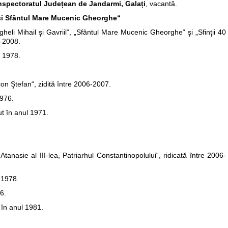
 Inspectoratul Județean de Jandarmi, Galați
, vacantă.
l şi Sfântul Mare Mucenic Gheorghe“
gheli Mihail şi Gavriil“, „Sfântul Mare Mucenic Gheorghe“ şi „Sfinţii 40
7-2008.
l 1978.
con Ştefan“, zidită între 2006-2007.
976.
ut în anul 1971.
tanasie al III-lea, Patriarhul Constantinopolului“, ridicată între 2006-
 1978.
76.
 în anul 1981.