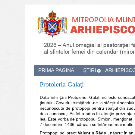
PRIMA PAGINĂ
ŞTIRI
ARHIEPISC
Protoieria Galaţi
Data înființării Protoieriei Galați nu este cunosc
ţinutului Covurlui trimițându-ne la sfârşitul secolu
necunoscute de protopopi pentru spaţiul din sudul
deja cunoscuţi. Astfel a adus în atenţie prezenţa a
lea. Este vorba de protopopul Simion, menţionat l
7 decembrie 1436, căruia i se întăreau mai multe s
Protopop: pc. preot
Valentin Rădoi
, născut în an