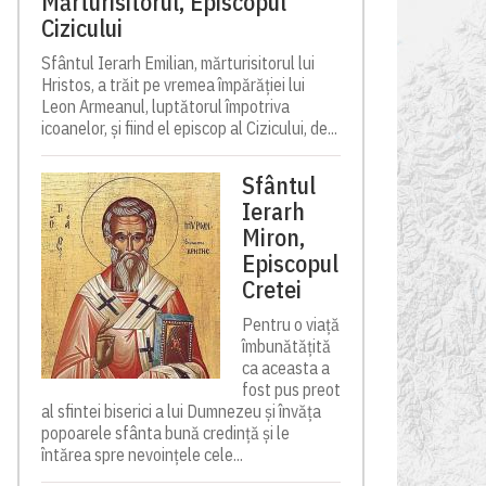
Mărturisitorul, Episcopul
Cizicului
Sfântul Ierarh Emilian, mărturisitorul lui
Hristos, a trăit pe vremea împărăției lui
Leon Armeanul, luptătorul împotriva
icoanelor, și fiind el episcop al Cizicului, de...
Sfântul
Ierarh
Miron,
Episcopul
Cretei
Pentru o viață
îmbunătățită
ca aceasta a
fost pus preot
al sfintei biserici a lui Dumnezeu și învăța
popoarele sfânta bună credință și le
întărea spre nevoințele cele...