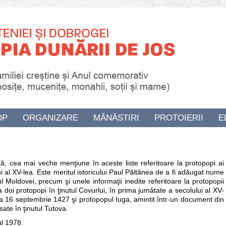
OP
ORGANIZARE
MĂNĂSTIRI
PROTOIERII
E
ută, cea mai veche menţiune în aceste liste referitoare la protopopi ai
lui al XV-lea. Este meritul istoricului Paul Păltănea de a fi adăugat nume
 Moldovei, precum şi unele informaţii inedite referitoare la protopopii
 doi protopopi în ţinutul Covurlui, în prima jumătate a secolului al XV-
a 16 septembrie 1427 şi protopopul Iuga, amintit într-un document din
ate în ţinutul Tutova.
ul 1978.