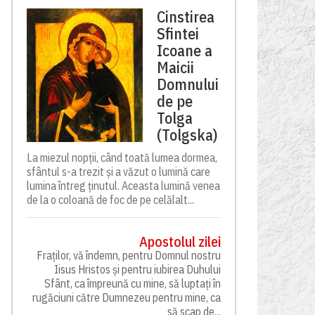
Cinstirea
Sfintei
Icoane a
Maicii
Domnului
de pe
Tolga
(Tolgska)
La miezul nopții, când toată lumea dormea,
sfântul s-a trezit și a văzut o lumină care
lumina întreg ținutul. Aceasta lumină venea
de la o coloană de foc de pe celălalt...
Apostolul zilei
Fraților, vă îndemn, pentru Domnul nostru
Iisus Hristos și pentru iubirea Duhului
Sfânt, ca împreună cu mine, să luptați în
rugăciuni către Dumnezeu pentru mine, ca
să scap de...