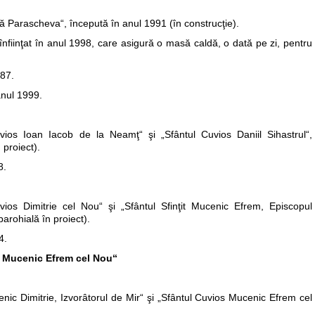
ă Parascheva“, începută în anul 1991 (în construcţie).
 înfiinţat în anul 1998, care asigură o masă caldă, o dată pe zi, pentru
987.
anul 1999.
vios Ioan Iacob de la Neamţ“ şi „Sfântul Cuvios Daniil Sihastrul“,
 proiect).
8.
ios Dimitrie cel Nou“ şi „Sfântul Sfinţit Mucenic Efrem, Episcopul
arohială în proiect).
4.
s Mucenic Efrem cel Nou“
nic Dimitrie, Izvorâtorul de Mir“ şi „Sfântul Cuvios Mucenic Efrem cel