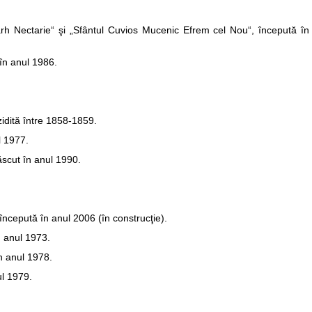
rarh Nectarie“ şi „Sfântul Cuvios Mucenic Efrem cel Nou“, începută în
în anul 1986.
zidită între 1858-1859.
l 1977.
ăscut în anul 1990.
începută în anul 2006 (în construcţie).
n anul 1973.
în anul 1978.
ul 1979.