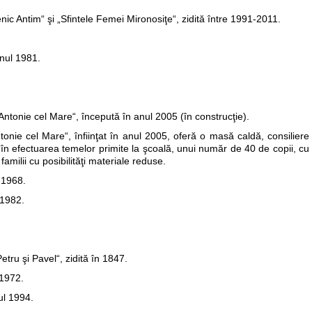
ic Antim“ şi „Sfintele Femei Mironosiţe“, zidită între 1991-2011.
nul 1981.
Antonie cel Mare“, începută în anul 2005 (în construcţie).
tonie cel Mare“, înfiinţat în anul 2005, oferă o masă caldă, consiliere
n în efectuarea temelor primite la şcoală, unui număr de 40 de copii, cu
familii cu posibilităţi materiale reduse.
 1968.
 1982.
etru şi Pavel“, zidită în 1847.
 1972.
ul 1994.