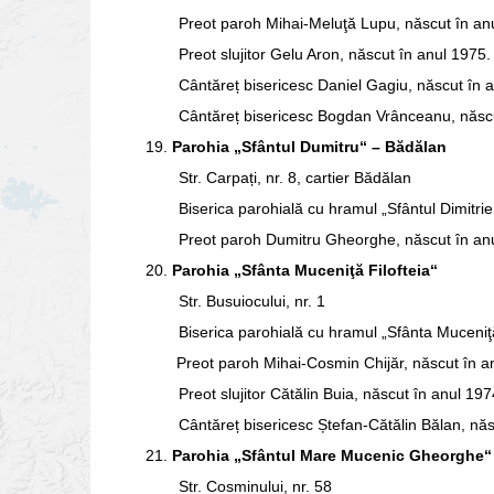
Preot paroh Mihai-Meluţă Lupu, născut în an
Preot slujitor Gelu Aron, născut în anul 1975.
Cântăreț bisericesc Daniel Gagiu, născut în 
Cântăreț bisericesc Bogdan Vrânceanu, născu
19.
Parohia „Sfântul Dumitru“ – Bădălan
Str. Carpați, nr. 8, cartier Bădălan
Biserica parohială cu hramul „Sfântul Dimitrie,
Preot paroh Dumitru Gheorghe, născut în an
20.
Parohia „Sfânta Muceniţă Filofteia“
Str. Busuiocului, nr. 1
Biserica parohială cu hramul „Sfânta Muceniţă 
Preot paroh Mihai‑Cosmin Chijăr, născut în an
Preot slujitor Cătălin Buia, născut în anul 197
Cântăreț bisericesc Ștefan‑Cătălin Bălan, năs
21.
Parohia „Sfântul Mare Mucenic Gheorghe“
Str. Cosminului, nr. 58