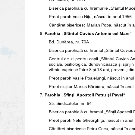
Biserica parohială cu hramurile „Sfântul Mucen
Preot paroh Voicu Niţu, născut în anul 1956.
Cântăreț bisericesc Marian Popa, născut în a
6.
Parohia „Sfântul Cuvios Antonie cel Mare“
Bd. Dunărea, nr. 70A
Biserica parohială cu hramul „Sfântul Cuvios 
Centrul de zi pentru copii „Sfântul Cuvios An
socială, psihologică, duhovnicească şi spriji
vârste cuprinse între 8 şi 13 ani, proveniţi din 
Preot paroh Vasile Poalelungi, născut în anul
Preot slujitor Marius Bărbieru, născut în anul
7.
Parohia „Sfinţii Apostoli Petru şi Pavel“
Str. Sindicatelor, nr. 64
Biserica parohială cu hramul „Sfinţii Apostoli P
Preot paroh Nelu Gheorghiţă, născut în anul
Cântăreț bisericesc Petru Cocu, născut în an