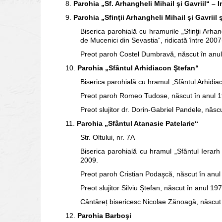
8.
Parohia „Sf. Arhangheli Mihail şi Gavriil“ –
9.
Parohia „Sfinţii Arhangheli Mihail şi Gavrii
Biserica parohială cu hramurile „Sfinţii Arhan
de Mucenici din Sevastia“, ridicată între 200
Preot paroh Costel Dumbravă, născut în anu
10.
Parohia „Sfântul Arhidiacon Ştefan“
Biserica parohială cu hramul „Sfântul Arhidia
Preot paroh Romeo Tudose, născut în anul 1
Preot slujitor dr. Dorin‑Gabriel Pandele, născ
11.
Parohia „Sfântul Atanasie Patelarie“
Str. Oltului, nr. 7A
Biserica parohială cu hramul „Sfântul Ierarh A
2009.
Preot paroh Cristian Podaşcă, născut în anul
Preot slujitor Silviu Ştefan, născut în anul 19
Cântăreț bisericesc Nicolae Zănoagă, născut
12.
Parohia Barboşi