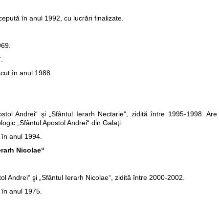
epută în anul 1992, cu lucrări finalizate.
969.
.
cut în anul 1988.
stol Andrei“ şi „Sfântul Ierarh Nectarie“, zidită între 1995-1998. Are
logic „Sfântul Apostol Andrei“ din Galaţi.
t în anul 1994.
erarh Nicolae“
ol Andrei“ şi „Sfântul Ierarh Nicolae“, zidită între 2000-2002.
t în anul 1975.