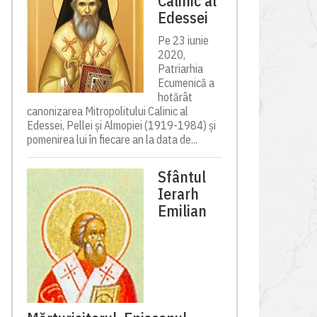
Calinic al
Edessei
Pe 23 iunie
2020,
Patriarhia
Ecumenică a
hotărât
canonizarea Mitropolitului Calinic al
Edessei, Pellei și Almopiei (1919-1984) și
pomenirea lui în fiecare an la data de...
Sfântul
Ierarh
Emilian