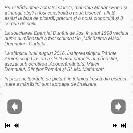
Prin străduinţele actualei stareţe, monahia Mariani Popa şi
a întregii obşti a fost construită o nouă biserică, aflată
astăzi la faza de pictură, precum şi o nouă clopotniţă şi 3
corpuri de chilii.
La solicitarea Eparhiei Dunării de Jos, în anul 1998 vechiul
nume al mănăstirii a fost schimbat în „Mănăstirea Maicii
Domnului - Cudalbi“.
La sfârşitul lunii august 2016, Înaltpreasfinţitul Părinte
Arhiepiscop Casian a sfin
țit noul paraclis al mănăstirii,
aşezat sub ocrotirea „Acoperământului Maicii
Domnului, Sfinţilor Români şi Sf. Mc. Mariamni“.
În prezent, lucrările de pictură în tehnica frescă din biserica
mare a mănăstirii sunt aproape de finalizare.