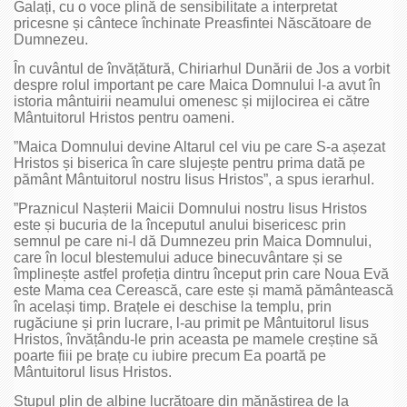
Galați, cu o voce plină de sensibilitate a interpretat
pricesne și cântece închinate Preasfintei Născătoare de
Dumnezeu.
În cuvântul de învățătură, Chiriarhul Dunării de Jos a vorbit
despre rolul important pe care Maica Domnului l-a avut în
istoria mântuirii neamului omenesc și mijlocirea ei către
Mântuitorul Hristos pentru oameni.
”Maica Domnului devine Altarul cel viu pe care S-a așezat
Hristos și biserica în care slujește pentru prima dată pe
pământ Mântuitorul nostru Iisus Hristos”, a spus ierarhul.
”Praznicul Nașterii Maicii Domnului nostru Iisus Hristos
este și bucuria de la începutul anului bisericesc prin
semnul pe care ni-l dă Dumnezeu prin Maica Domnului,
care în locul blestemului aduce binecuvântare și se
împlinește astfel profeția dintru început prin care Noua Evă
este Mama cea Cerească, care este și mamă pământească
în același timp. Brațele ei deschise la templu, prin
rugăciune și prin lucrare, l-au primit pe Mântuitorul Iisus
Hristos, învățându-le prin aceasta pe mamele creștine să
poarte fiii pe brațe cu iubire precum Ea poartă pe
Mântuitorul Iisus Hristos.
Stupul plin de albine lucrătoare din mănăstirea de la