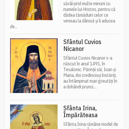
săvârșind multe minuni cu
numele lui Hristos, pentru că
dădea tămăduiri celor ce
veneau la dânsul și îi aducea
de...
Sfântul Cuvios
Nicanor
Sfântul Cuvios Nicanor s-a
născut în anul 1491, în
Tesalonic. Părinții săi, Ioan și
Maria, doi credincioși înstăriți,
au întâmpinat mari greutăți în
a dobândi prunci....
Sfânta Irina,
Împărăteasa
Sfânta Irina rămâne model de