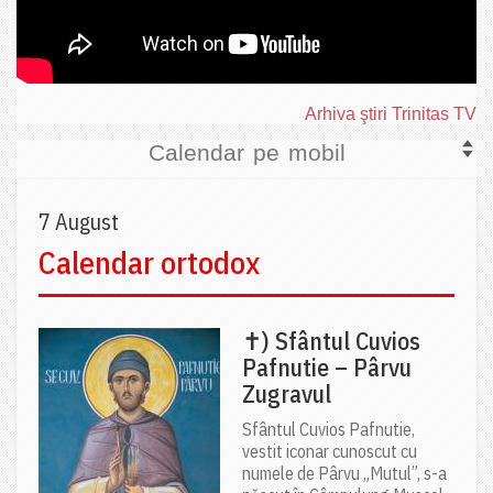
Arhiva ştiri Trinitas TV
Calendar pe mobil
7 August
Calendar ortodox
✝) Sfântul Cuvios
Pafnutie – Pârvu
Zugravul
Sfântul Cuvios Pafnutie,
vestit iconar cunoscut cu
numele de Pârvu „Mutul”, s-a