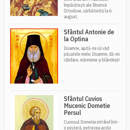
împărătești ale Bisericii
Ortodoxe, sărbătorită la 6
august.
Sfântul Antonie de
la Optina
Doamne, ajută-mi să văd
păcatele mele; Doamne, dă-mi
răbdare, mărinimie şi blândeţe!
Sfântul Cuvios
Mucenic Dometie
Persul
Cuviosul Dometie intrând într-
o peșteră, petrecea acolo