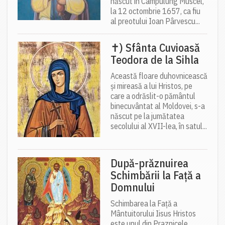
născut în Câmpulung Muscel,
la 12 octombrie 1657, ca fiu
al preotului Ioan Pârvescu...
✝) Sfânta Cuvioasă
Teodora de la Sihla
Această floare duhovnicească
și mireasă a lui Hristos, pe
care a odrăslit-o pământul
binecuvântat al Moldovei, s-a
născut pe la jumătatea
secolului al XVII-lea, în satul...
După-prăznuirea
Schimbării la Față a
Domnului
Schimbarea la Față a
Mântuitorului Iisus Hristos
este unul din Praznicele