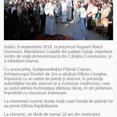
Astăzi, 8 septembrie 2018, la praznicul Naşterii Maicii
Domnului, Mănăstirea Cudalbi din judeţul Galaţi, important
centru de viaţă duhovnicească din Câmpia Covurluiului, şi-
a sărbătorit hramul.
Cu acest prilej, Înaltpreasfinţitul Părinte Casian,
Arhiepiscopul Dunării de Jos a săvârşit Sfânta Liturghie,
împreună cu un sobor de preoţi şi diaconi, în prezenţa
autorităţilor locale, precum şi a numeroşi credincioşi, care
au putut admira frumuseţea sfântului lăcaş, în stil ştefanian,
împodobit cu mozaicuri exterioare.
La momentul cuvenit, foarte mulți copii însoțiți de părinții lor
au primit Sfânta Împărtășanie.
La chinonic, un tânăr de numai 10 ani din municipiul