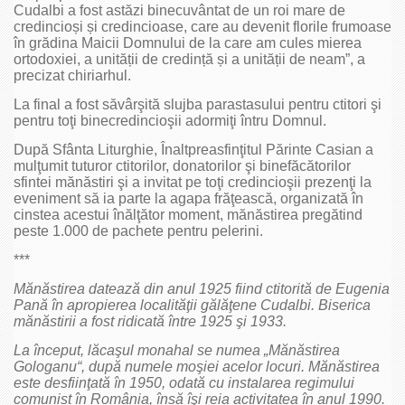
Cudalbi a fost astăzi binecuvântat de un roi mare de
credincioși și credincioase, care au devenit florile frumoase
în grădina Maicii Domnului de la care am cules mierea
ortodoxiei, a unității de credință și a unității de neam”, a
precizat chiriarhul.
La final a fost săvârşită slujba parastasului pentru ctitori şi
pentru toţi binecredincioşii adormiţi întru Domnul.
După Sfânta Liturghie, Înaltpreasfinţitul Părinte Casian a
mulţumit tuturor ctitorilor, donatorilor şi binefăcătorilor
sfintei mănăstiri şi a invitat pe toţi credincioşii prezenţi la
eveniment să ia parte la agapa frăţească, organizată în
cinstea acestui înălţător moment, mănăstirea pregătind
peste 1.000 de pachete pentru pelerini.
***
Mănăstirea datează din anul 1925 fiind ctitorită de Eugenia
Pană în apropierea localităţii gălăţene Cudalbi. Biserica
mănăstirii a fost ridicată între 1925 şi 1933.
La început, lăcaşul monahal se numea „Mănăstirea
Gologanu“, după numele moşiei acelor locuri. Mănăstirea
este desfiinţată în 1950, odată cu instalarea regimului
comunist în România, însă îşi reia activitatea în anul 1990.