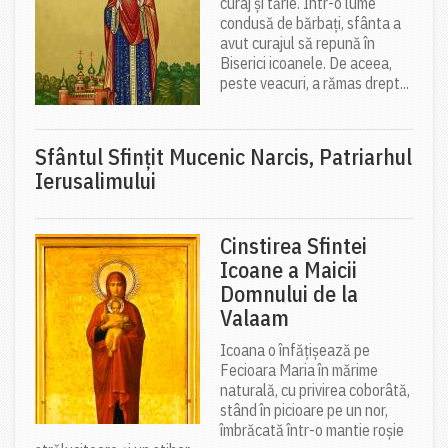
curaj și tărie. Într-o lume
condusă de bărbați, sfânta a
avut curajul să repună în
Biserici icoanele. De aceea,
peste veacuri, a rămas drept...
Sfântul Sfinţit Mucenic Narcis, Patriarhul
Ierusalimului
Cinstirea Sfintei
Icoane a Maicii
Domnului de la
Valaam
Icoana o înfățișează pe
Fecioara Maria în mărime
naturală, cu privirea coborâtă,
stând în picioare pe un nor,
îmbrăcată într-o mantie roșie