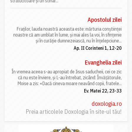
strălucitoare și un stihar...
Apostolul zilei
Fraților, lauda noastră aceasta este: mărturia conștiinței
noastre că am umblat în lume, și mai ales la voi, în sfințenie
și în curăție dumnezeiască, nu în înțelepciune...
Ap. II Corinteni 1, 12-20
Evanghelia zilei
În vremea aceea s-au apropiat de Iisus saducheii, cei ce zic
că nu este înviere, și L-au întrebat, zicând: Învățătorule,
Moise a zis: «Dacă cineva moare neavând copii, fratele...
Ev. Matei 22, 23-33
doxologia.ro
Preia articolele Doxologia în site-ul tău!