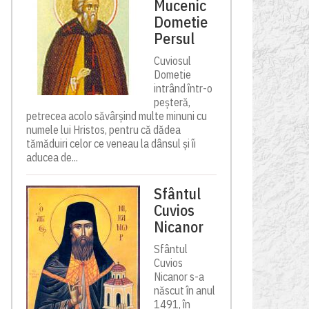
Mucenic
Dometie
Persul
Cuviosul
Dometie
intrând într-o
peșteră,
petrecea acolo săvârșind multe minuni cu
numele lui Hristos, pentru că dădea
tămăduiri celor ce veneau la dânsul și îi
aducea de...
Sfântul
Cuvios
Nicanor
Sfântul
Cuvios
Nicanor s-a
născut în anul
1491, în