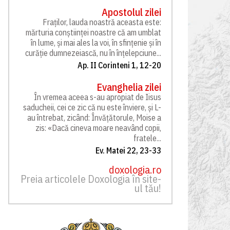
Apostolul zilei
Fraților, lauda noastră aceasta este:
mărturia conștiinței noastre că am umblat
în lume, și mai ales la voi, în sfințenie și în
curăție dumnezeiască, nu în înțelepciune...
Ap. II Corinteni 1, 12-20
Evanghelia zilei
În vremea aceea s-au apropiat de Iisus
saducheii, cei ce zic că nu este înviere, și L-
au întrebat, zicând: Învățătorule, Moise a
zis: «Dacă cineva moare neavând copii,
fratele...
Ev. Matei 22, 23-33
doxologia.ro
Preia articolele Doxologia în site-
ul tău!