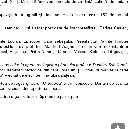
cul „Sfinţii Martiri Brâncoveni, modele de credinţă, cultură, demnitate
“.
oziţii de fotografii şi documente din istoria celor 150 de ani ai
ul seminarului şi au fost prezidate de Înaltpreasfinţitul Părinte Casian,
inte Lucian, Episcopul Caransebeşului, Preasfinţitul Părinte Timotei
ureştilor, rev. prof. h.c. Manfred Wagner, precum şi reprezentanţi ai
el, Huşi, Iaşi, Piatra Neamţ, Râmnicu Vâlcea, Slobozia, Târgovişte,
şi apostolat în opera teologică a părintelui profesor Dumitru Stăniloae“,
ltor seminarii teologice din ţară, precum şi ultimul număr al revistei
“ – editat de elevii Seminarului gălăţean.
rtea de Argeş şi Corul „Ortodoxia“ al Arhiepiscopiei Dunării de Jos au
cum şi piese din repertoriul popular.
partea organizatorilor Diplome de participare.