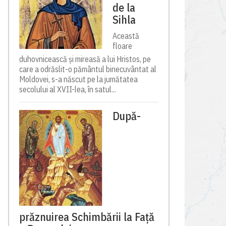
de la
Sihla
Această
floare
duhovnicească și mireasă a lui Hristos, pe
care a odrăslit-o pământul binecuvântat al
Moldovei, s-a născut pe la jumătatea
secolului al XVII-lea, în satul...
După-
prăznuirea Schimbării la Față