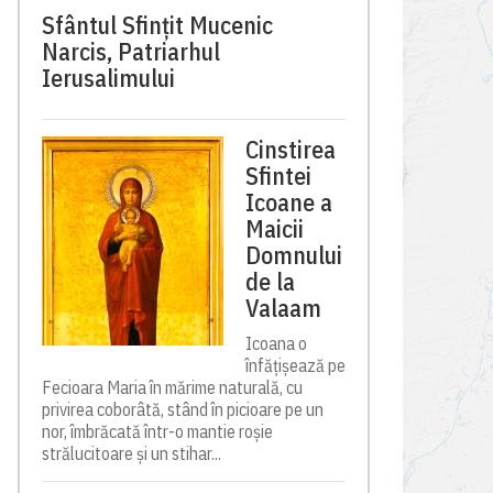
Sfântul Sfinţit Mucenic
Narcis, Patriarhul
Ierusalimului
Cinstirea
Sfintei
Icoane a
Maicii
Domnului
de la
Valaam
Icoana o
înfățișează pe
Fecioara Maria în mărime naturală, cu
privirea coborâtă, stând în picioare pe un
nor, îmbrăcată într-o mantie roșie
strălucitoare și un stihar...