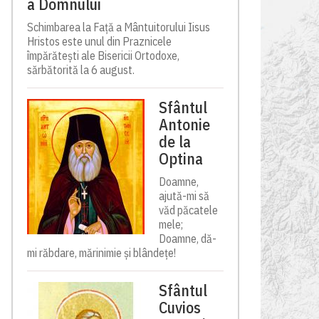
a Domnului
Schimbarea la Față a Mântuitorului Iisus
Hristos este unul din Praznicele
împărătești ale Bisericii Ortodoxe,
sărbătorită la 6 august.
Sfântul
Antonie
de la
Optina
Doamne,
ajută-mi să
văd păcatele
mele;
Doamne, dă-
mi răbdare, mărinimie şi blândeţe!
Sfântul
Cuvios