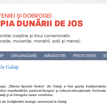
OP
ORGANIZARE
MĂNĂSTIRI
PROTOIERII
E
 la Galaţi
ic „Sfântul Apostol Andrei“ din Galaţi a fost gazda tradiţionalului
adrul manifestărilor pastoral-liturgice şi cultural-educaționale închinate
Galaţi şi al întregului neam românesc.
i de învăţământ teologic seminarial la Galaţi.