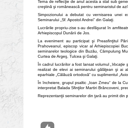
Tema de reflecţie de anul acesta a stat sub generi
creştină şi românească pentru seminaristul de azi
Simpozionului a debutat cu vernisarea unei exp
Seminarului „Sf. Apostol Andrei” din Galaţi.
Lucrările propriu-zise s-au desfăşurat în amfiteatr
Arhiepiscopul Dunării de Jos.
La eveniment au participat şi Preasfinţitul Păr
Prahoveanul, episcop vicar al Arhiepiscopiei Buc
seminarelor teologice din Buzău, Câmpulung Musc
Curtea de Argeş, Tulcea şi Galaţi.
În cadrul lucrărilor a fost lansat volumul
„Vocaţie 
realizat de elevi ai seminarului gălăţean şi ai a
eparhiale „Călăuză ortodoxă“ cu suplimentul „Axios
În încheiere, grupul psaltic „Ioan Zmeu“ de la Cu
interpretat Balada Sfinţilor Martiri Brâncoveni, pre
Reprezentanţii seminarelor din ţară au primit din 