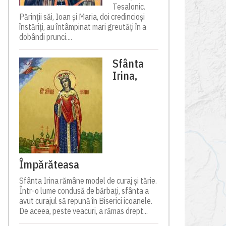
Tesalonic.
Părinții săi, Ioan și Maria, doi credincioși
înstăriți, au întâmpinat mari greutăți în a
dobândi prunci....
Sfânta
Irina,
Împărăteasa
Sfânta Irina rămâne model de curaj și tărie.
Într-o lume condusă de bărbați, sfânta a
avut curajul să repună în Biserici icoanele.
De aceea, peste veacuri, a rămas drept...