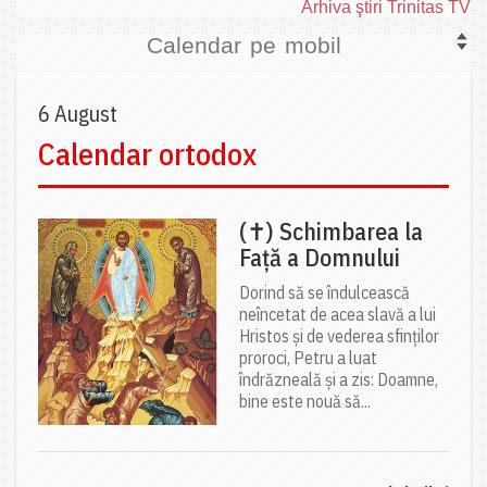
Arhiva ştiri Trinitas TV
Calendar pe mobil
6 August
Calendar ortodox
(✝) Schimbarea la
Față a Domnului
Dorind să se îndulcească
neîncetat de acea slavă a lui
Hristos și de vederea sfinților
proroci, Petru a luat
îndrăzneală și a zis: Doamne,
bine este nouă să...