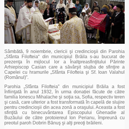
Sâmbătă, 9 noiembrie, clericii şi credincioşii din Parohia
„Sfânta Filofteia“ din municipiul Brăila s-au bucurat de
prezenţa în mijlocul lor a Înaltpreasfinţitului Părinte
Arhiepiscop Casian care a săvârşit slujba de sfinţire a
Capelei cu hramurile „Sfânta Filofteia şi Sf. Ioan Valahul
(Românul)”.
Parohia „Sfânta Filofteia” din municipiul Brăila a fost
înfiinţată în anul 1932, în urma donației făcute de către
familia Ionescu Mihalache şi soţia sa, Sofia, respectiv teren
şi casă, care ulterior a fost transformată în capelă de slujire
pentru credincioşii din acea zonă a oraşului. Aceasta a fost
sfinţită cu binecuvântarea Episcopului Ghenadie al
Buzăului de către protoiereul Ion Perianu, împreună cu
preotul paroh Dobrin Bănuş şi alţi preoţi brăileni.