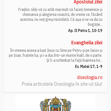
Apostolul zilei
Fraților, siliți-vă cu atât mai mult să faceți temeinice și
chemarea și alegerea voastră, de vreme ce, făcând
acestea, nu veți greși niciodată. Că așa vi se va da cu
bogăție...
Ap. II Petru 1, 10-19
Evanghelia zilei
În vremea aceea a luat Iisus cu Sine pe Petru și pe Iacov și
pe Ioan, fratele lui, și i-a dus într-un munte înalt, de o parte.
Și S-a schimbat la față înaintea lor...
Ev. Matei 17, 1-9
doxologia.ro
Preia articolele Doxologia în site-ul tău!