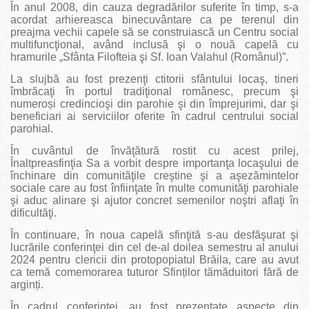
În anul 2008, din cauza degradărilor suferite în timp, s-a
acordat arhiereasca binecuvântare ca pe terenul din
preajma vechii capele să se construiască un Centru social
multifuncţional, având inclusă şi o nouă capelă cu
hramurile „Sfânta Filofteia şi Sf. Ioan Valahul (Românul)”.
La slujbă au fost prezenţi ctitorii sfântului locaş, tineri
îmbrăcaţi în portul tradiţional românesc, precum şi
numeroși credincioşi din parohie şi din împrejurimi, dar şi
beneficiari ai serviciilor oferite în cadrul centrului social
parohial.
În cuvântul de învăţătură rostit cu acest prilej,
Înaltpreasfinţia Sa a vorbit despre importanţa locaşului de
închinare din comunităţile creştine şi a aşezămintelor
sociale care au fost înfiinţate în multe comunităţi parohiale
şi aduc alinare şi ajutor concret semenilor noştri aflaţi în
dificultăţi.
În continuare, în noua capelă sfinţită s-au desfăşurat şi
lucrările conferinţei din cel de-al doilea semestru al anului
2024 pentru clericii din protopopiatul Brăila, care au avut
ca temă comemorarea tuturor Sfinților tămăduitori fără de
arginți.
În cadrul conferinţei, au fost prezentate aspecte din