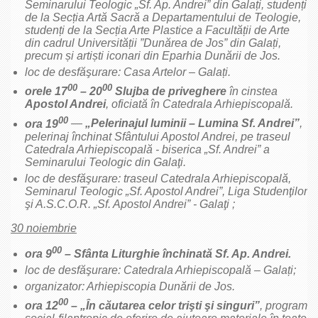
Seminarului Teologic „Sf. Ap. Andrei” din Galați, studenți
de la Secția Artă Sacră a Departamentului de Teologie,
studenți de la Secția Arte Plastice a Facultății de Arte
din cadrul Universității ”Dunărea de Jos” din Galați,
precum și artiști iconari din Eparhia Dunării de Jos.
loc de desfăşurare: Casa Artelor – Galați.
00
00
orele
17
– 20
Slujba de priveghere
în cinstea
Apostol Andrei
,
oficiată în Catedrala Arhiepiscopală.
00
ora 19
—
„Pelerinajul luminii – Lumina Sf. Andrei”
,
pelerinaj închinat Sfântului Apostol Andrei, pe traseul
Catedrala Arhiepiscopală - biserica „Sf. Andrei” a
Seminarului Teologic din Galaţi.
loc de desfăşurare: traseul Catedrala Arhiepiscopală,
Seminarul Teologic „Sf. Apostol Andrei”, Liga Studenţilor
şi A.S.C.O.R. „Sf. Apostol Andrei” - Galaţi ;
30 noiembrie
00
ora 9
– Sfânta Liturghie închinată Sf. Ap. Andrei.
loc de desfăşurare: Catedrala Arhiepiscopală – Galați;
organizator: Arhiepiscopia Dunării de Jos.
00
ora 12
– „În căutarea celor trişti şi singuri”
, program