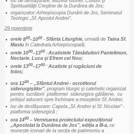
loc de desfăşurare: Muzeul Istoriei, Culturii şi
Spiritualităţii Creştine de la Dunărea de Jos;
organizator: Arhiepiscopia Dunării de Jos, Seminarul
Teologic „Sf. Apostol Andrei”.
29 noiembrie
00
00
orele
8
–10
-
Sfânta Liturghie,
urmată de
Taina Sf.
Maslu
în Catedrala Arhiepiscopală;
00
00
orele 10
–13
-
Acatistele
Tămăduitori Pantelimon,
Nectarie
,
Luca şi Efrem cel Nou
;
00
00 -
orele 13
–17
Acatiste
ş
i rugăciuni de
folos;
00
ora 12
– „Sfântul Andrei - ocrotitorul
siderurgiştilor”
, program liturgic şi catehetic organizat
pentru lucrătorii platformei siderurgice gălățene, cu
prilejul aducerii spre închinare a moaştelor Sf. Andrei.
loc de desfăşurare: Capela „Sf. Andrei și Sf. Nicolae” -
platforma siderurgică ;
00
ora 14
–
Vernisarea proiectului expozițional
„Apostolat la Dunărea de Jos”, ediția a III-a,
ce
reunește iconari de la secția de patrimoniu a