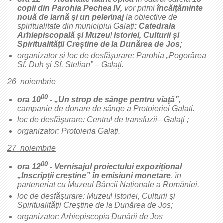
copii din Parohia Pechea IV,
vor primi
încălțăminte
nouă de iarnă și un pelerinaj
la obiective de
spiritualitate din municipiul Galați
: Catedrala
Arhiepiscopală și Muzeul Istoriei, Culturii și
Spiritualității Creștine de la Dunărea de Jos;
organizator și loc de desfăşurare: Parohia „Pogorârea
Sf. Duh şi Sf. Stelian” – Galați.
26 noiembrie
00
ora 10
- „Un strop de sânge pentru viaţă”,
campanie de donare de sânge a Protoieriei Galați.
loc de desfăşurare: Centrul de transfuzii– Galaţi ;
organizator: Protoieria Galați.
27 noiembrie
00
ora 12
- Vernisajul proiectului expozițional
„Inscripții creștine” în emisiuni monetare
,
în
parteneriat cu Muzeul Băncii Naționale a României.
loc de desfăşurare: Muzeul Istoriei, Culturii şi
Spiritualităţii Creştine de la Dunărea de Jos;
organizator: Arhiepiscopia Dunării de Jos