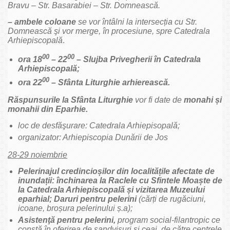
Bravu – Str. Basarabiei – Str. Domnească.
– ambele coloane
se vor întâlni la intersecția cu Str.
Domnească şi vor merge, în procesiune, spre Catedrala
Arhiepiscopală
.
00
00
ora 18
– 22
– Slujba Privegherii în Catedrala
Arhiepiscopală;
00
ora 22
– Sfânta Liturghie arhierească.
Răspunsurile la Sfânta Liturghie
vor fi date de
monahi și
monahii din Eparhie.
loc de desfăşurare: Catedrala Arhiepisopală;
organizator: Arhiepiscopia Dunării de Jos
28-29 noiembrie
Pelerinajul credincioșilor din localitățile afectate de
inundații: închinarea la Raclele cu Sfintele Moaște de
la Catedrala Arhiepiscopală și vizitarea Muzeului
eparhial; Daruri pentru pelerini
(cărți de rugăciuni,
icoane, broșura pelerinului ș.a);
Asistenţă pentru pelerini,
program social-filantropic ce
constă în oferirea de sandvişuri şi ceai, de către centrele