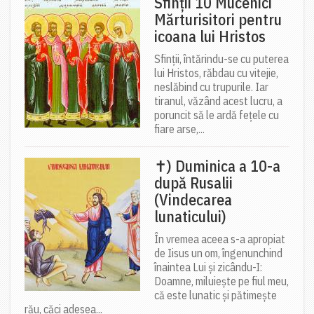
Sfinții 10 Mucenici
Mărturisitori pentru
icoana lui Hristos
Sfinții, întărindu-se cu puterea
lui Hristos, răbdau cu vitejie,
neslăbind cu trupurile. Iar
tiranul, văzând acest lucru, a
poruncit să le ardă fețele cu
fiare arse,...
✝) Duminica a 10-a
după Rusalii
(Vindecarea
lunaticului)
În vremea aceea s-a apropiat
de Iisus un om, îngenunchind
înaintea Lui și zicându-I:
Doamne, miluiește pe fiul meu,
că este lunatic și pătimește
rău, căci adesea...