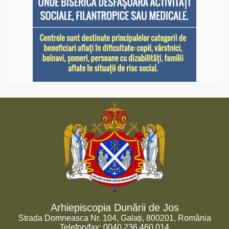
Arhiepiscopia Dunării de Jos
Strada Domneasca Nr. 104, Galați, 800201, România
Telefon/fax: 0040.236.460.014