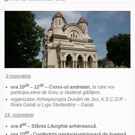
9 noiembrie
30
30
ora 10
– 12
– Cross-ul andreian,
la care vor
participa elevi de liceu și studenți gălățeni.
organizator: Arhiepiscopia Dunării de Jos, A.S.C.O.R –
filiala Galați și Liga Studenților – Galați.
14 noiembrie
00
ora 8
– Sfânta Liturghie arhierească.
00
ora 10
- Conferinţa pastoral-misionară de toamnă