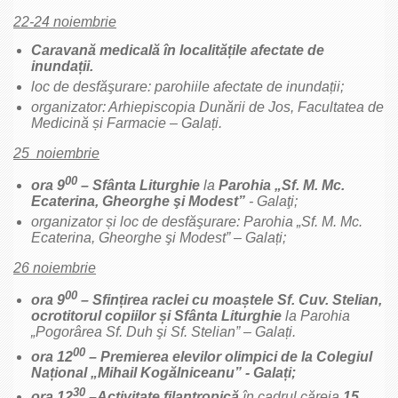
22-24 noiembrie
Caravană medicală în localitățile afectate de
inundații.
loc de desfăşurare: parohiile afectate de inundații;
organizator: Arhiepiscopia Dunării de Jos, Facultatea de
Medicină și Farmacie – Galați.
25 noiembrie
00
ora 9
– Sfânta Liturghie
la
Parohia „Sf. M. Mc.
Ecaterina, Gheorghe şi Modest”
- Galaţi;
organizator și loc de desfăşurare: Parohia „Sf. M. Mc.
Ecaterina, Gheorghe şi Modest” – Galați;
26 noiembrie
00
ora 9
– Sfințirea raclei cu moaștele Sf. Cuv. Stelian,
ocrotitorul copiilor și Sfânta Liturghie
la Parohia
„Pogorârea Sf. Duh şi Sf. Stelian” – Galați.
00
ora 12
– Premierea elevilor olimpici de la Colegiul
Național „Mihail Kogălniceanu” - Galați;
30
ora 12
–Activitate filantropică
în cadrul căreia
15