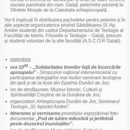
sociale parohiale din mun. Galaţi, pelerinilor prezenţi la
Sfintele Moaşte de la Catedrala arhiepiscopală.
Vor fi implicați în distribuirea pachetelor pentru pelerini și în
alte aspecte organizatorice privind Sărbătoarea Sf. Ap.
Andrei studenții din cadrul Departamentului de Teologie al
Facultății de Istorie, Filosofie și Teologie – Galați, precum
și studenți voluntari de la alte facultăți (A.S.C.O.R Galați).
noiembrie
00
ora 10
– „Solidaritatea tinerilor faţă de încercările
aproapelui”
- Simpozion naţional interseminarial cu
participarea delegaţiilor mai multor seminarii teologice
din ţară şi de la licee din Eparhia Dunării de Jos;
loc de desfăşurare: Muzeul Istoriei, Culturii şi
Spiritualităţii Creştine de la Dunărea de Jos;
organizatori: Arhiepiscopia Dunării de Jos, Seminarul
Teologic „Sf. Apostol Andrei”.
itinerarea și vernisarea
proiectului expozițional foto-
documentar
„Pod de iubire milostivă și jertfelniă
peste dezastrul inundațiilor”.