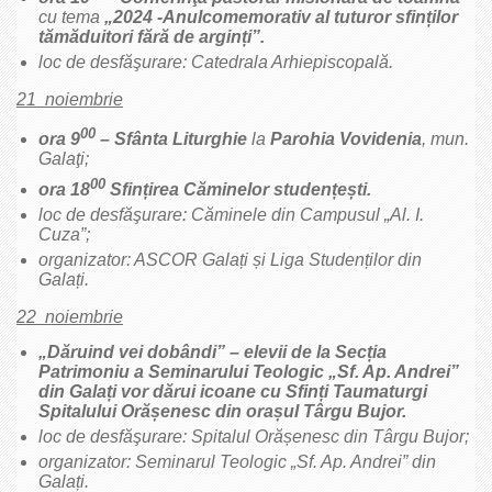
cu tema
„
2024
-Anulcomemorativ al tuturor sfinților
tămăduitori fără de arginți”.
loc de desfăşurare: Catedrala Arhiepiscopală.
21 noiembrie
00
ora 9
– Sfânta Liturghie
la
Parohia Vovidenia
, mun.
Galaţi;
00
ora 18
Sfințirea Căminelor studențești.
loc de desfăşurare: Căminele din Campusul „Al. I.
Cuza”;
organizator: ASCOR Galați și Liga Studenților din
Galați.
22 noiembrie
„Dăruind vei dobândi” – elevii de la Secția
Patrimoniu a Seminarului Teologic „Sf. Ap. Andrei”
din Galați vor dărui icoane cu Sfinți Taumaturgi
Spitalului Orășenesc din orașul Târgu Bujor.
loc de desfăşurare: Spitalul Orășenesc din Târgu Bujor;
organizator: Seminarul Teologic „Sf. Ap. Andrei” din
Galați.