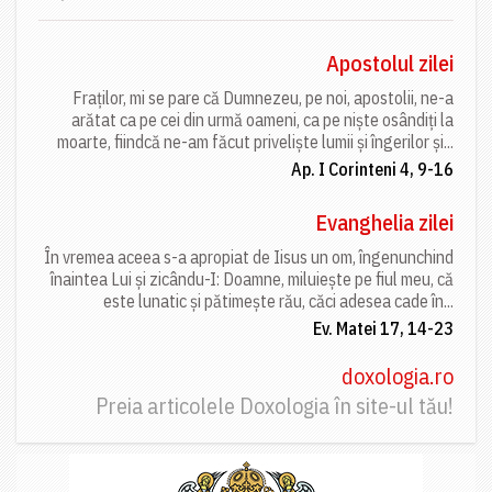
Apostolul zilei
Fraților, mi se pare că Dumnezeu, pe noi, apostolii, ne-a
arătat ca pe cei din urmă oameni, ca pe niște osândiți la
moarte, fiindcă ne-am făcut priveliște lumii și îngerilor și...
Ap. I Corinteni 4, 9-16
Evanghelia zilei
În vremea aceea s-a apropiat de Iisus un om, îngenunchind
înaintea Lui și zicându-I: Doamne, miluiește pe fiul meu, că
este lunatic și pătimește rău, căci adesea cade în...
Ev. Matei 17, 14-23
doxologia.ro
Preia articolele Doxologia în site-ul tău!