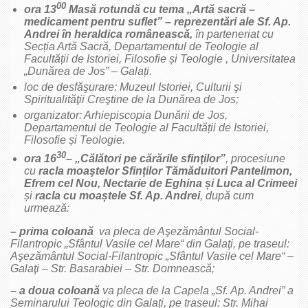
00
ora 13
Masă rotundă cu tema „Artă sacră –
medicament pentru suflet” – reprezentări ale Sf. Ap.
Andrei în heraldica românească,
în parteneriat cu
Secția Artă Sacră, Departamentul de Teologie al
Facultății de Istoriei, Filosofie și Teologie , Universitatea
„Dunărea de Jos” – Galați.
loc de desfăşurare: Muzeul Istoriei, Culturii şi
Spiritualităţii Creştine de la Dunărea de Jos;
organizator: Arhiepiscopia Dunării de Jos,
Departamentul de Teologie al Facultății de Istoriei,
Filosofie și Teologie.
30
ora 16
– „Călători pe cărările sfinţilor”
, procesiune
cu
racla moaştelor
Sfinților Tămăduitori Pantelimon,
Efrem cel Nou, Nectarie de Eghina și Luca al Crimeei
și
racla cu moaștele Sf. Ap. Andrei
, după cum
urmează:
– prima coloană
va pleca de
Aşezământul Social-
Filantropic „Sfântul Vasile cel Mare“ din Galaţi
, pe traseul:
Aşezământul Social-Filantropic „Sfântul Vasile cel Mare“ –
Galaţi
– Str. Basarabiei – Str. Domnească;
– a doua coloană
va pleca de la Capela „Sf. Ap. Andrei” a
Seminarului Teologic din Galați, pe traseul: Str. Mihai