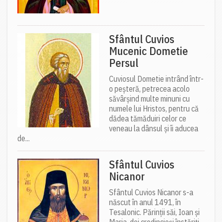
Sfântul Cuvios
Mucenic Dometie
Persul
Cuviosul Dometie intrând într-
o peșteră, petrecea acolo
săvârșind multe minuni cu
numele lui Hristos, pentru că
dădea tămăduiri celor ce
veneau la dânsul și îi aducea
de...
Sfântul Cuvios
Nicanor
Sfântul Cuvios Nicanor s-a
născut în anul 1491, în
Tesalonic. Părinții săi, Ioan și