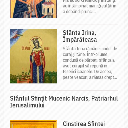
Maria, doi credincioși înstăriți,
au întâmpinat mari greutăți în
a dobândi prunci....
Sfânta Irina,
Împărăteasa
Sfânta Irina rămâne model de
curaj și tărie. Într-o lume
condusă de bărbați, sfânta a
avut curajul să repună în
Biserici icoanele. De aceea,
peste veacuri, a rămas drept...
Sfântul Sfinţit Mucenic Narcis, Patriarhul
Ierusalimului
Cinstirea Sfintei