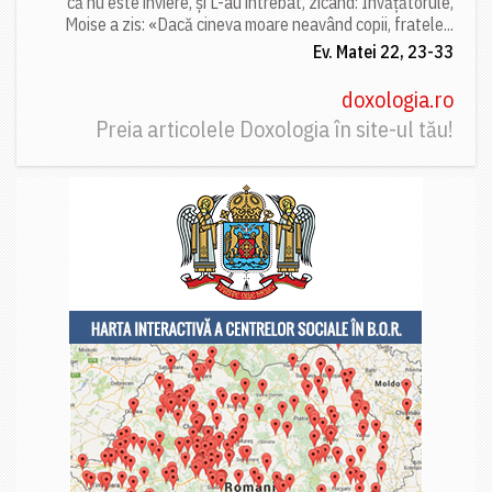
că nu este înviere, și L-au întrebat, zicând: Învățătorule,
Moise a zis: «Dacă cineva moare neavând copii, fratele...
Ev. Matei 22, 23-33
doxologia.ro
Preia articolele Doxologia în site-ul tău!