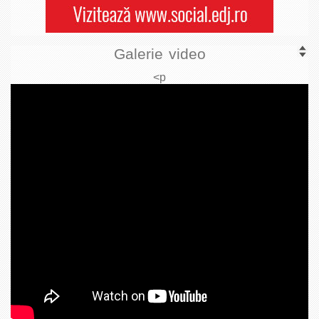
Galerie video
<p