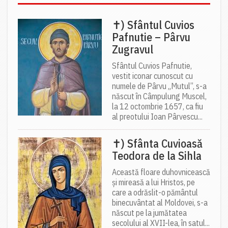
✝) Sfântul Cuvios
Pafnutie – Pârvu
Zugravul
Sfântul Cuvios Pafnutie,
vestit iconar cunoscut cu
numele de Pârvu „Mutul”, s-a
născut în Câmpulung Muscel,
la 12 octombrie 1657, ca fiu
al preotului Ioan Pârvescu...
✝) Sfânta Cuvioasă
Teodora de la Sihla
Această floare duhovnicească
și mireasă a lui Hristos, pe
care a odrăslit-o pământul
binecuvântat al Moldovei, s-a
născut pe la jumătatea
secolului al XVII-lea, în satul...