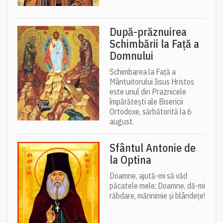
După-prăznuirea
Schimbării la Față a
Domnului
Schimbarea la Față a
Mântuitorului Iisus Hristos
este unul din Praznicele
împărătești ale Bisericii
Ortodoxe, sărbătorită la 6
august.
Sfântul Antonie de
la Optina
Doamne, ajută-mi să văd
păcatele mele; Doamne, dă-mi
răbdare, mărinimie şi blândeţe!