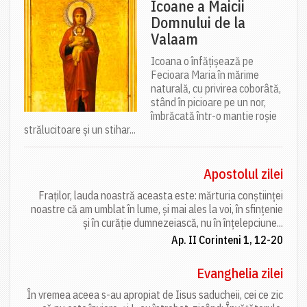
Icoane a Maicii
Domnului de la
Valaam
Icoana o înfățișează pe
Fecioara Maria în mărime
naturală, cu privirea coborâtă,
stând în picioare pe un nor,
îmbrăcată într-o mantie roșie
strălucitoare și un stihar...
Apostolul zilei
Fraților, lauda noastră aceasta este: mărturia conștiinței
noastre că am umblat în lume, și mai ales la voi, în sfințenie
și în curăție dumnezeiască, nu în înțelepciune...
Ap. II Corinteni 1, 12-20
Evanghelia zilei
În vremea aceea s-au apropiat de Iisus saducheii, cei ce zic