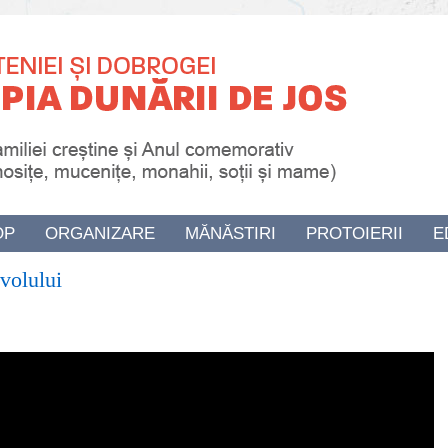
OP
ORGANIZARE
MĂNĂSTIRI
PROTOIERII
E
volului