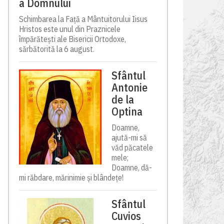
a Domnului
Schimbarea la Față a Mântuitorului Iisus
Hristos este unul din Praznicele
împărătești ale Bisericii Ortodoxe,
sărbătorită la 6 august.
Sfântul
Antonie
de la
Optina
Doamne,
ajută-mi să
văd păcatele
mele;
Doamne, dă-
mi răbdare, mărinimie şi blândeţe!
Sfântul
Cuvios