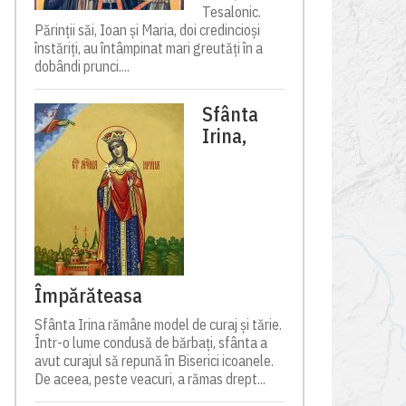
Tesalonic.
Părinții săi, Ioan și Maria, doi credincioși
înstăriți, au întâmpinat mari greutăți în a
dobândi prunci....
Sfânta
Irina,
Împărăteasa
Sfânta Irina rămâne model de curaj și tărie.
Într-o lume condusă de bărbați, sfânta a
avut curajul să repună în Biserici icoanele.
De aceea, peste veacuri, a rămas drept...