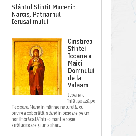
Sfântul Sfinţit Mucenic
Narcis, Patriarhul
Ierusalimului
Cinstirea
Sfintei
Icoane a
Maicii
Domnului
de la
Valaam
Icoana o
înfățișează pe
Fecioara Maria în mărime naturală, cu
privirea coborâtă, stând în picioare pe un
nor, îmbrăcată într-o mantie roșie
strălucitoare și un stihar...