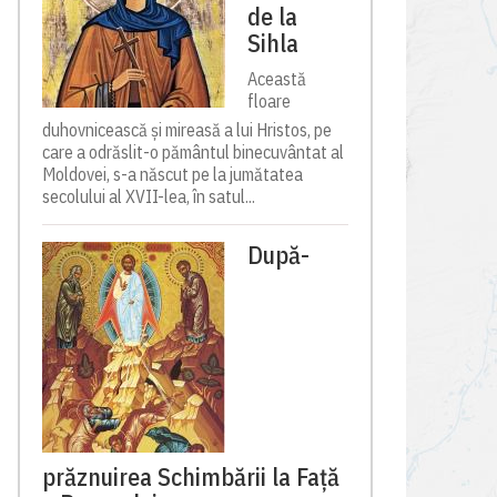
de la
Sihla
Această
floare
duhovnicească și mireasă a lui Hristos, pe
care a odrăslit-o pământul binecuvântat al
Moldovei, s-a născut pe la jumătatea
secolului al XVII-lea, în satul...
După-
prăznuirea Schimbării la Față