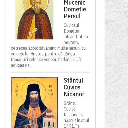
Mucenic
Dometie
Persul
Cuviosul
Dometie
intrând într-o
peșteră,
petrecea acolo săvârșind multe minuni cu
numele lui Hristos, pentru că dădea
tămăduiri celor ce veneau la dânsul și îi
aducea de...
Sfântul
Cuvios
Nicanor
Sfântul
Cuvios
Nicanor s-a
născut în anul
1491, în