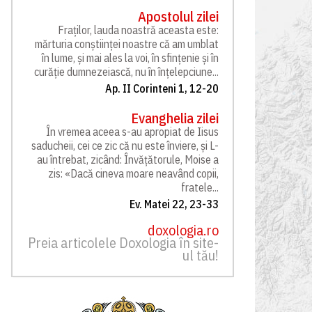
Apostolul zilei
Fraților, lauda noastră aceasta este:
mărturia conștiinței noastre că am umblat
în lume, și mai ales la voi, în sfințenie și în
curăție dumnezeiască, nu în înțelepciune...
Ap. II Corinteni 1, 12-20
Evanghelia zilei
În vremea aceea s-au apropiat de Iisus
saducheii, cei ce zic că nu este înviere, și L-
au întrebat, zicând: Învățătorule, Moise a
zis: «Dacă cineva moare neavând copii,
fratele...
Ev. Matei 22, 23-33
doxologia.ro
Preia articolele Doxologia în site-
ul tău!