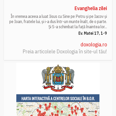
Evanghelia zilei
În vremea aceea a luat Iisus cu Sine pe Petru și pe Iacov și
pe Ioan, fratele lui, și i-a dus într-un munte înalt, de o parte.
Și S-a schimbat la față înaintea lor...
Ev. Matei 17, 1-9
doxologia.ro
Preia articolele Doxologia în site-ul tău!