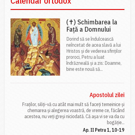
Calendar ortodox
(✝) Schimbarea la
Față a Domnului
Dorind să se îndulcească
neîncetat de acea slavă a lui
Hristos și de vederea sfinților
proroci, Petru a luat
îndrăzneală și a zis: Doamne,
bine este nouă să...
Apostolul zilei
Fraților, siliți-vă cu atât mai mult să faceți temeinice și
chemarea și alegerea voastră, de vreme ce, făcând
acestea, nu veți greși niciodată. Că așa vi se va da cu
bogăție...
Ap. II Petru 1, 10-19