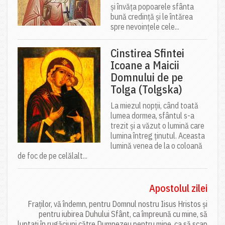
și învăța popoarele sfânta
bună credință și le întărea
spre nevoințele cele...
Cinstirea Sfintei
Icoane a Maicii
Domnului de pe
Tolga (Tolgska)
La miezul nopții, când toată
lumea dormea, sfântul s-a
trezit și a văzut o lumină care
lumina întreg ținutul. Aceasta
lumină venea de la o coloană
de foc de pe celălalt...
Apostolul zilei
Fraților, vă îndemn, pentru Domnul nostru Iisus Hristos și
pentru iubirea Duhului Sfânt, ca împreună cu mine, să
luptați în rugăciuni către Dumnezeu pentru mine, ca să scap