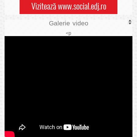
Galerie video
<p