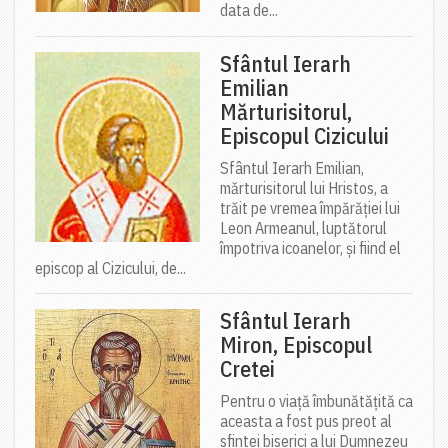
data de...
Sfântul Ierarh
Emilian
Mărturisitorul,
Episcopul Cizicului
Sfântul Ierarh Emilian,
mărturisitorul lui Hristos, a
trăit pe vremea împărăției lui
Leon Armeanul, luptătorul
împotriva icoanelor, și fiind el
episcop al Cizicului, de...
Sfântul Ierarh
Miron, Episcopul
Cretei
Pentru o viață îmbunătățită ca
aceasta a fost pus preot al
sfintei biserici a lui Dumnezeu