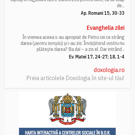
de...
Ap. Romani 15, 30-33
Evanghelia zilei
În vremea aceea s-au apropiat de Petru cei ce strâng
darea (
pentru templu
) și i-au zis: Învățătorul vostru nu
plătește darea? Ba da! – a zis el. Dar intrând...
Ev. Matei 17, 24-27; 18, 1-4
doxologia.ro
Preia articolele Doxologia în site-ul tău!