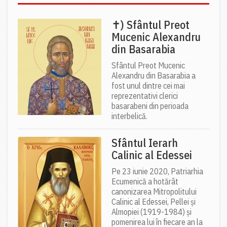
✝) Sfântul Preot
Mucenic Alexandru
din Basarabia
Sfântul Preot Mucenic
Alexandru din Basarabia a
fost unul dintre cei mai
reprezentativi clerici
basarabeni din perioada
interbelică.
Sfântul Ierarh
Calinic al Edessei
Pe 23 iunie 2020, Patriarhia
Ecumenică a hotărât
canonizarea Mitropolitului
Calinic al Edessei, Pellei și
Almopiei (1919-1984) și
pomenirea lui în fiecare an la