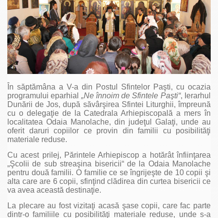
În săptămâna a V-a din Postul Sfintelor Paşti, cu ocazia
programului eparhial
„Ne înnoim de Sfintele Paşti“
, Ierarhul
Dunării de Jos, după săvârşirea Sfintei Liturghii, împreună
cu o delegaţie de la Catedrala Arhiepiscopală a mers în
localitatea Odaia Manolache, din judeţul Galaţi, unde au
oferit daruri copiilor ce provin din familii cu posibilităţi
materiale reduse.
Cu acest prilej, Părintele Arhiepiscop a hotărât înfiinţarea
„Şcolii de sub streaşina bisericii“ de la Odaia Manolache
pentru două familii. O familie ce se îngrijeşte de 10 copii şi
alta care are 6 copii, sfinţind clădirea din curtea bisericii ce
va avea această destinaţie.
La plecare au fost vizitaţi acasă şase copii, care fac parte
dintr-o familiile cu posibilităţi materiale reduse, unde s-a