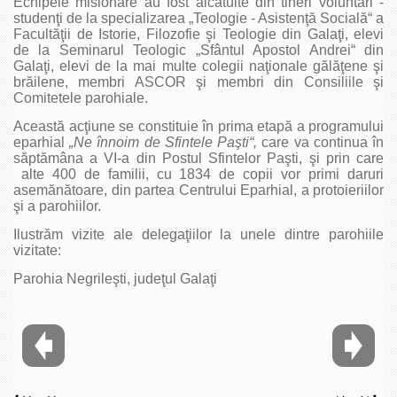
Echipele misionare au fost alcătuite din tineri voluntari -
studenţi de la specializarea „Teologie - Asistenţă Socială“ a
Facultăţii de Istorie, Filozofie şi Teologie din Galaţi, elevi
de la Seminarul Teologic „Sfântul Apostol Andrei“ din
Galaţi, elevi de la mai multe colegii naţionale gălăţene şi
brăilene, membri ASCOR şi membri din Consiliile şi
Comitetele parohiale.
Această acţiune se constituie în prima etapă a programului
eparhial
„Ne înnoim de Sfintele Paşti“,
care va continua în
săptămâna a VI-a din Postul Sfintelor Paşti, şi prin care
alte 400 de familii, cu 1834 de copii vor primi daruri
asemănătoare, din partea Centrului Eparhial, a protoieriilor
şi a parohiilor.
Ilustrăm vizite ale delegaţiilor la unele dintre parohiile
vizitate:
Parohia Negrileşti, judeţul Galaţi