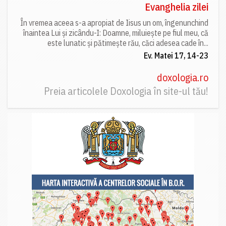
Evanghelia zilei
În vremea aceea s-a apropiat de Iisus un om, îngenunchind
înaintea Lui și zicându-I: Doamne, miluiește pe fiul meu, că
este lunatic și pătimește rău, căci adesea cade în...
Ev. Matei 17, 14-23
doxologia.ro
Preia articolele Doxologia în site-ul tău!