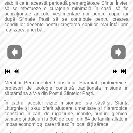
stabilit ca în această perioadă premergătoare Sfintei Învieri
să se efectueze o curăţenie minimală în casă, să fie
achiziţionate articole vestimentare noi pentru copii, iar
după Sfintele Paşti să se contribuie pentru crearea
condiţiilor decente pentru creşterea copiilor, mai întâi prin
realizarea unei băi.
Membrii Permanenţei Consiliului Eparhial, protoiereii şi
profesori de teologie continuă tradiţionala misiune în
săptămâna a V-a din Postul Sfintelor Paşti.
În cadrul acestor vizite misionare, s-a săvârşit Sfânta
Liturghie şi s-au oferit ajutoare umanitare şi filantropice,
constând în cărţi de rugăciune, iconiţe, bunuri igienico-
sanitare şi dulciuri la 300 de copii din 64 de familii aflate în
impas economic şi care trăiesc în localităţi sărace.