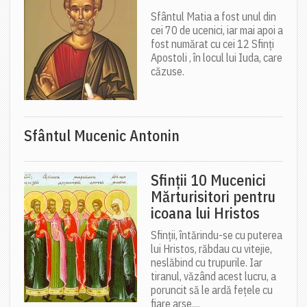
Sfântul Matia a fost unul din
cei 70 de ucenici, iar mai apoi a
fost numărat cu cei 12 Sfinți
Apostoli , în locul lui Iuda, care
căzuse.
Sfântul Mucenic Antonin
Sfinții 10 Mucenici
Mărturisitori pentru
icoana lui Hristos
Sfinții, întărindu-se cu puterea
lui Hristos, răbdau cu vitejie,
neslăbind cu trupurile. Iar
tiranul, văzând acest lucru, a
poruncit să le ardă fețele cu
fiare arse,...