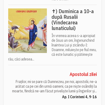
✝) Duminica a 10-a
după Rusalii
(Vindecarea
lunaticului)
În vremea aceea s-a apropiat
de Iisus un om, îngenunchind
înaintea Lui și zicându-I:
Doamne, miluiește pe fiul meu,
că este lunatic și pătimește
rău, căci adesea...
Apostolul zilei
Fraților, mi se pare că Dumnezeu, pe noi, apostolii, ne-a
arătat ca pe cei din urmă oameni, ca pe niște osândiți la
moarte, fiindcă ne-am făcut priveliște lumii și îngerilor și...
Ap. I Corinteni 4, 9-16