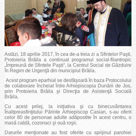
Astăzi, 18 aprilie 2017, în cea de-a treia zi a Sfintelor Paşti,
Protoieria Brăila a continuat programul social-filantropic
„Împreună de Sfintele Paşti“, la Centrul Social de Găzduire
în Regim de Urgenţă din municipiul Brăila.
Acest program eparhial se desfăşoară în baza Protocolului
de colaborare încheiat între Arhiepiscopia Dunării de Jos,
prin Protoieria Brăila şi Direcţia de Asistenţă Socială
Brăila.
Cu acest prilej, la iniţiativa şi cu binecuvântarea
Înaltpreasfinţitului Părinte Arhiepiscop Casian, s-au oferit
celor 80 de personae adulte adăpostite în acest centru, o
masă caldă, cozonaci şi ouă roşii.
Darurile menţionate au fost oferite cu sprijinul parohiei