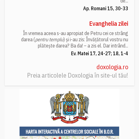
de...
Ap. Romani 15, 30-33
Evanghelia zilei
În vremea aceea s-au apropiat de Petru cei ce strâng
darea (
pentru templu
) și i-au zis: Învățătorul vostru nu
plătește darea? Ba da! – a zis el. Dar intrând...
Ev. Matei 17, 24-27; 18, 1-4
doxologia.ro
Preia articolele Doxologia în site-ul tău!