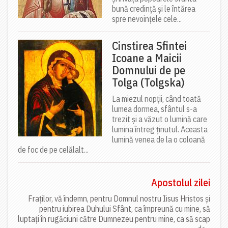
bună credință și le întărea
spre nevoințele cele...
Cinstirea Sfintei
Icoane a Maicii
Domnului de pe
Tolga (Tolgska)
La miezul nopții, când toată
lumea dormea, sfântul s-a
trezit și a văzut o lumină care
lumina întreg ținutul. Aceasta
lumină venea de la o coloană
de foc de pe celălalt...
Apostolul zilei
Fraților, vă îndemn, pentru Domnul nostru Iisus Hristos și
pentru iubirea Duhului Sfânt, ca împreună cu mine, să
luptați în rugăciuni către Dumnezeu pentru mine, ca să scap