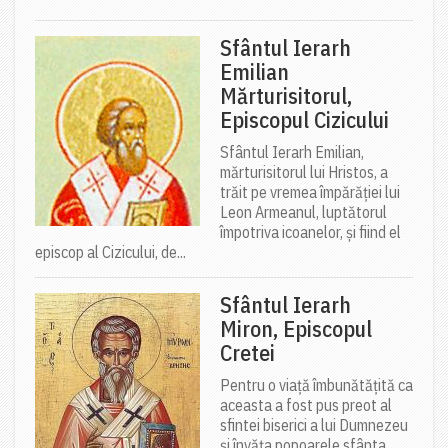
Sfântul Ierarh
Emilian
Mărturisitorul,
Episcopul Cizicului
Sfântul Ierarh Emilian,
mărturisitorul lui Hristos, a
trăit pe vremea împărăției lui
Leon Armeanul, luptătorul
împotriva icoanelor, și fiind el
episcop al Cizicului, de...
Sfântul Ierarh
Miron, Episcopul
Cretei
Pentru o viață îmbunătățită ca
aceasta a fost pus preot al
sfintei biserici a lui Dumnezeu
și învăța popoarele sfânta