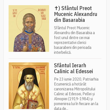
✝) Sfântul Preot
Mucenic Alexandru
din Basarabia
Sfântul Preot Mucenic
Alexandru din Basarabia a
fost unul dintre cei mai
reprezentativi clerici
basarabeni din perioada
interbelică.
Sfântul Ierarh
Calinic al Edessei
Pe 23 iunie 2020, Patriarhia
Ecumenică a hotărât
canonizarea Mitropolitului
Calinic al Edessei, Pellei și
Almopiei (1919-1984) și
pomenirea lui în fiecare an la
data de...