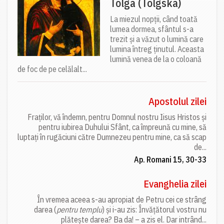
Tolga (Tolgska)
La miezul nopții, când toată
lumea dormea, sfântul s-a
trezit și a văzut o lumină care
lumina întreg ținutul. Aceasta
lumină venea de la o coloană
de foc de pe celălalt...
Apostolul zilei
Fraților, vă îndemn, pentru Domnul nostru Iisus Hristos și
pentru iubirea Duhului Sfânt, ca împreună cu mine, să
luptați în rugăciuni către Dumnezeu pentru mine, ca să scap
de...
Ap. Romani 15, 30-33
Evanghelia zilei
În vremea aceea s-au apropiat de Petru cei ce strâng
darea (
pentru templu
) și i-au zis: Învățătorul vostru nu
plătește darea? Ba da! – a zis el. Dar intrând...