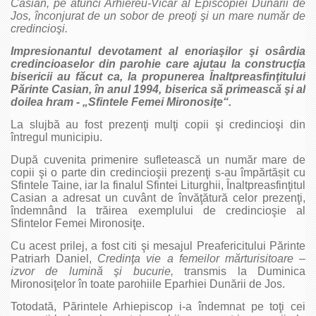
Casian, pe atunci Arhiereu-Vicar al Episcopiei Dunării de
Jos, înconjurat de un sobor de preoţi şi un mare număr de
credincioşi.
Impresionantul devotament al enoriaşilor şi osârdia
credincioaselor din parohie care ajutau la construcţia
bisericii au făcut ca, la propunerea Înaltpreasfinţitului
Părinte Casian, în anul 1994, biserica să primească şi al
doilea hram - „Sfintele Femei Mironosiţe“.
La slujbă au fost prezenţi mulţi copii şi credincioşi din
întregul municipiu.
După cuvenita primenire sufletească un număr mare de
copii şi o parte din credincioşii prezenţi s-au împărtășit cu
Sfintele Taine, iar la finalul Sfintei Liturghii, Înaltpreasfinţitul
Casian a adresat un cuvânt de învăţătură celor prezenţi,
îndemnând la trăirea exemplului de credincioşie al
Sfintelor Femei Mironosiţe.
Cu acest prilej, a fost citi şi mesajul Preafericitului Părinte
Patriarh Daniel,
Credinţa vie a femeilor mărturisitoare –
izvor de lumină şi bucurie,
transmis la Duminica
Mironosiţelor în toate parohiile Eparhiei Dunării de Jos.
Totodată, Părintele Arhiepiscop i-a îndemnat pe toţi cei