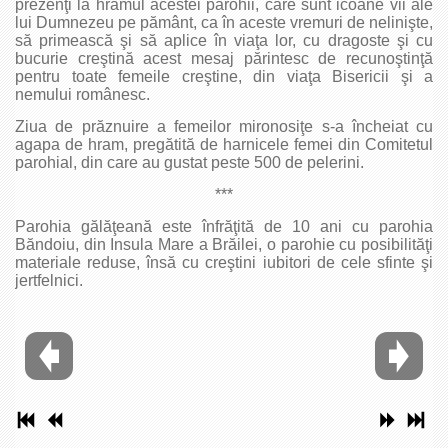
prezenţi la hramul acestei parohii, care sunt icoane vii ale
lui Dumnezeu pe pământ, ca în aceste vremuri de nelinişte,
să primească şi să aplice în viaţa lor, cu dragoste şi cu
bucurie creştină acest mesaj părintesc de recunoştinţă
pentru toate femeile creştine, din viaţa Bisericii şi a
nemului românesc.
Ziua de prăznuire a femeilor mironosiţe s-a încheiat cu
agapa de hram, pregătită de harnicele femei din Comitetul
parohial, din care au gustat peste 500 de pelerini.
***
Parohia gălăţeană este înfrăţită de 10 ani cu parohia
Băndoiu, din Insula Mare a Brăilei, o parohie cu posibilităţi
materiale reduse, însă cu creştini iubitori de cele sfinte şi
jertfelnici.