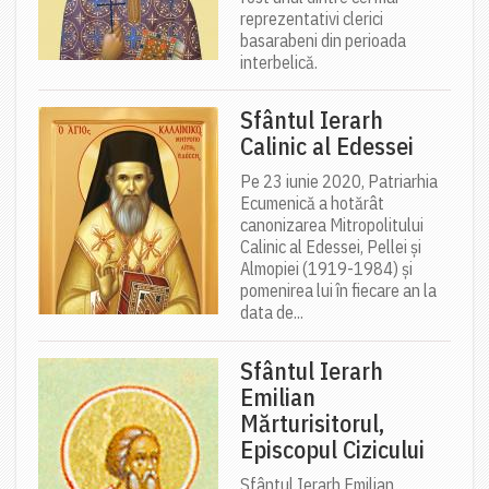
reprezentativi clerici
basarabeni din perioada
interbelică.
Sfântul Ierarh
Calinic al Edessei
Pe 23 iunie 2020, Patriarhia
Ecumenică a hotărât
canonizarea Mitropolitului
Calinic al Edessei, Pellei și
Almopiei (1919-1984) și
pomenirea lui în fiecare an la
data de...
Sfântul Ierarh
Emilian
Mărturisitorul,
Episcopul Cizicului
Sfântul Ierarh Emilian,