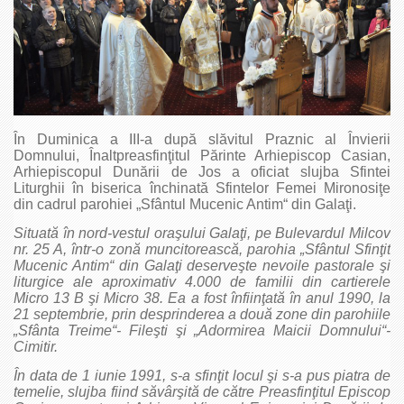
În Duminica a III-a după slăvitul Praznic al Învierii
Domnului, Înaltpreasfinţitul Părinte Arhiepiscop Casian,
Arhiepiscopul Dunării de Jos a oficiat slujba Sfintei
Liturghii în biserica închinată Sfintelor Femei Mironosiţe
din cadrul parohiei „Sfântul Mucenic Antim“ din Galaţi.
Situată în nord-vestul oraşului Galaţi, pe Bulevardul Milcov
nr. 25 A, într-o zonă muncitorească, parohia „Sfântul Sfinţit
Mucenic Antim“ din Galaţi deserveşte nevoile pastorale şi
liturgice ale aproximativ 4.000 de familii din cartierele
Micro 13 B şi Micro 38. Ea a fost înfiinţată în anul 1990, la
21 septembrie, prin desprinderea a două zone din parohiile
„Sfânta Treime“- Fileşti şi „Adormirea Maicii Domnului“-
Cimitir.
În data de 1 iunie 1991, s-a sfinţit locul şi s-a pus piatra de
temelie, slujba fiind săvârşită de către Preasfinţitul Episcop