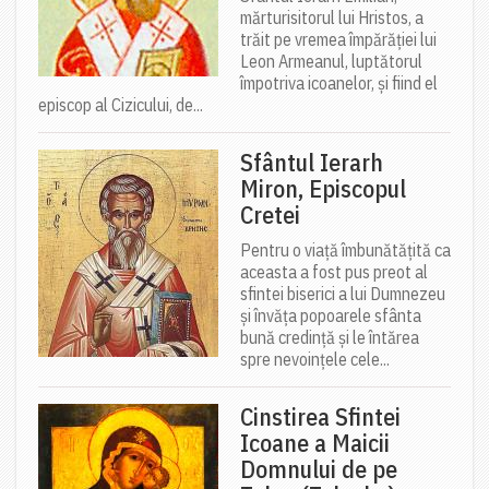
mărturisitorul lui Hristos, a
trăit pe vremea împărăției lui
Leon Armeanul, luptătorul
împotriva icoanelor, și fiind el
episcop al Cizicului, de...
Sfântul Ierarh
Miron, Episcopul
Cretei
Pentru o viață îmbunătățită ca
aceasta a fost pus preot al
sfintei biserici a lui Dumnezeu
și învăța popoarele sfânta
bună credință și le întărea
spre nevoințele cele...
Cinstirea Sfintei
Icoane a Maicii
Domnului de pe