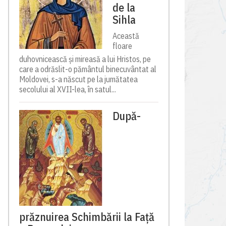
de la
Sihla
Această
floare
duhovnicească și mireasă a lui Hristos, pe
care a odrăslit-o pământul binecuvântat al
Moldovei, s-a născut pe la jumătatea
secolului al XVII-lea, în satul...
După-
prăznuirea Schimbării la Față