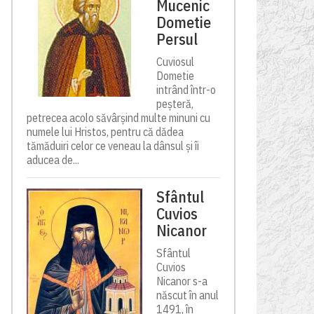
Mucenic
Dometie
Persul
Cuviosul
Dometie
intrând într-o
peșteră,
petrecea acolo săvârșind multe minuni cu
numele lui Hristos, pentru că dădea
tămăduiri celor ce veneau la dânsul și îi
aducea de...
Sfântul
Cuvios
Nicanor
Sfântul
Cuvios
Nicanor s-a
născut în anul
1491, în