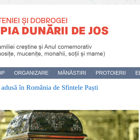
OP
ORGANIZARE
MĂNĂSTIRI
PROTOIERII
E
 adusă în România de Sfintele Paști