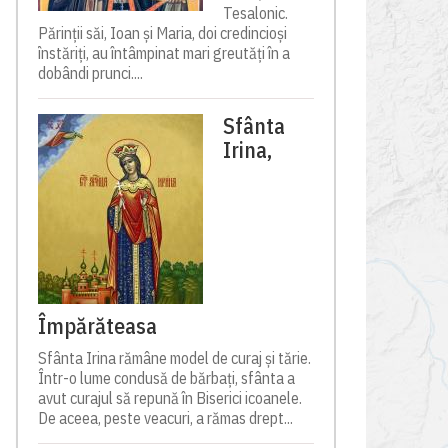
Tesalonic.
Părinții săi, Ioan și Maria, doi credincioși
înstăriți, au întâmpinat mari greutăți în a
dobândi prunci....
Sfânta
Irina,
Împărăteasa
Sfânta Irina rămâne model de curaj și tărie.
Într-o lume condusă de bărbați, sfânta a
avut curajul să repună în Biserici icoanele.
De aceea, peste veacuri, a rămas drept...