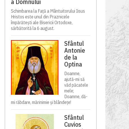
a Domnului
Schimbarea la Față a Mântuitorului Iisus
Hristos este unul din Praznicele
împărătești ale Bisericii Ortodoxe,
sărbătorită la 6 august.
Sfântul
Antonie
de la
Optina
Doamne,
ajută-mi să
văd păcatele
mele;
Doamne, dă-
mi răbdare, mărinimie şi blândeţe!
Sfântul
Cuvios