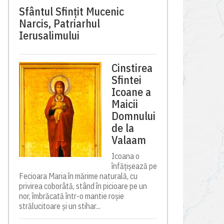
Sfântul Sfinţit Mucenic
Narcis, Patriarhul
Ierusalimului
Cinstirea
Sfintei
Icoane a
Maicii
Domnului
de la
Valaam
Icoana o
înfățișează pe
Fecioara Maria în mărime naturală, cu
privirea coborâtă, stând în picioare pe un
nor, îmbrăcată într-o mantie roșie
strălucitoare și un stihar...