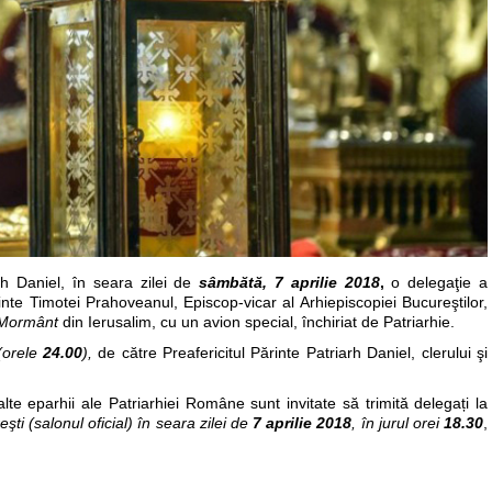
rh Daniel, în seara zilei de
sâmbătă, 7 aprilie 2018
,
o delegaţie a
nte Timotei Prahoveanul, Episcop-vicar al Arhiepiscopiei Bucureştilor,
 Mormânt
din Ierusalim, cu un avion special, închiriat de Patriarhie.
 (orele
24.00
),
de către Preafericitul Părinte Patriarh Daniel, clerului şi
lalte eparhii ale Patriarhiei Române sunt invitate să trimită delegați la
ti (salonul oficial) în seara zilei de
7 aprilie 2018
, în jurul orei
18.30
,