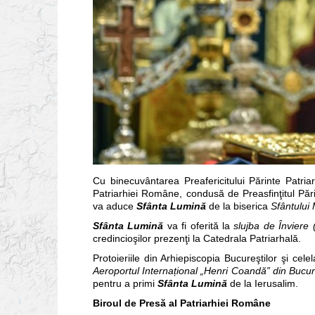
Cu binecuvântarea Preafericitului Părinte Patria
Patriarhiei Române, condusă de Preasfinţitul Pări
va aduce
Sfânta Lumină
de la biserica
Sfântului
Sfânta Lumină
va fi oferită la
slujba de Înviere
credincioşilor prezenţi la Catedrala Patriarhală.
Protoieriile din Arhiepiscopia Bucureştilor şi cele
Aeroportul Interna
ț
ional „Henri Coandă” din Bucureş
pentru a primi
Sfânta Lumină
de la Ierusalim.
Biroul de Presă al Patriarhiei Române