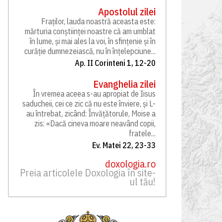
Apostolul zilei
Fraților, lauda noastră aceasta este:
mărturia conștiinței noastre că am umblat
în lume, și mai ales la voi, în sfințenie și în
curăție dumnezeiască, nu în înțelepciune...
Ap. II Corinteni 1, 12-20
Evanghelia zilei
În vremea aceea s-au apropiat de Iisus
saducheii, cei ce zic că nu este înviere, și L-
au întrebat, zicând: Învățătorule, Moise a
zis: «Dacă cineva moare neavând copii,
fratele...
Ev. Matei 22, 23-33
doxologia.ro
Preia articolele Doxologia în site-
ul tău!