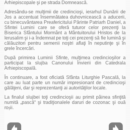
Arhiepiscopale şi pe strada Domnească.
Adresându-se mulţimii de credincioşi, ierarhul Dunării de
Jos a accentuat însemnătatea duhovnicească a aducerii,
cu binecuvântarea Preafericitului Părinte Patriarh Daniel, a
Sfintei Lumini care se oferă tuturor celor prezenţi la
Biserica Sfântului Mormânt a Mântuitorului Hristos de la
Ierusalim şi i-a îndemnat pe toţi cei prezenţi să fie lumină şi
călăuzitori pentru semenii noştri aflaţi în neputinţe şi în
grele încercări.
După primirea Luminii Sfinte, mulţimea credincioşilor a
participat la slujba Canonului Învierii din Catedrala
Arhiepiscopală.
În continuare, a fost oficiată Sfânta Liturghie Pascală, la
care au luat parte un număr impresionant de credincioşi
gălăţeni, dar şi reprezentanţi ai autorităţilor locale.
La finalul slujbei toţi credincioşii au primit pâinea sfinţită
numită „pască“ şi tradiţionalele daruri de cozonac şi ouă
ro
ș
ii.