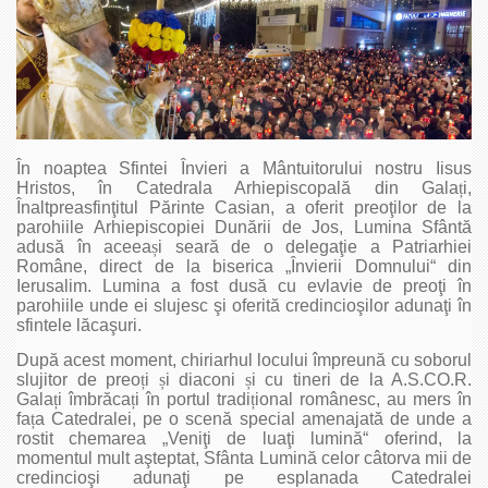
În noaptea Sfintei Învieri a Mântuitorului nostru Iisus
Hristos, în Catedrala Arhiepiscopală din Gala
ț
i,
Înaltpreasfinţitul Părinte Casian, a oferit preoţilor de la
parohiile Arhiepiscopiei Dunării de Jos, Lumina Sfântă
adusă în aceea
ș
i seară de o delegaţie a Patriarhiei
Române, direct de la biserica „Învierii Domnului“ din
Ierusalim. Lumina a fost dusă cu evlavie de preoţi în
parohiile unde ei
slujesc şi oferită credincioşilor adunaţi în
sfintele lăcaşuri.
După acest moment, chiriarhul locului împreună cu soborul
slujitor de preo
ț
i
ș
i diaconi
ș
i cu tineri de la A.S.CO.R.
Gala
ț
i îmbrăca
ț
i în portul tradi
ț
ional românesc, au mers în
fa
ț
a Catedralei, pe o scenă special amenajată de unde a
rostit chemarea „Veniţi de luaţi lumină“ oferind, la
momentul mult aşteptat, Sfânta Lumină celor câtorva mii de
credincioşi adunaţi pe esplanada Catedralei